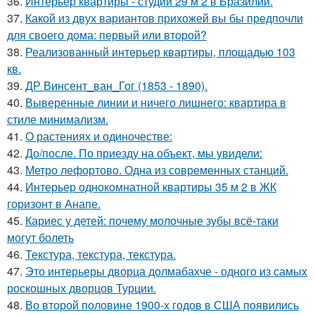
36.
Интерьер квартиры - студии 29 м 2 в Бразилии.
37.
Какой из двух вариантов прихожей вы бы предпочли
для своего дома: первый или второй?
38.
Реализованный интерьер квартиры, площадью 103
кв.
39.
ДР Винсент_ван_Гог (1853 - 1890).
40.
Выверенные линии и ничего лишнего: квартира в
стиле минимализм.
41.
О растениях и одиночестве:
42.
До/после. По приезду на объект, мы увидели:
43.
Метро лефортово. Одна из современных станций.
44.
Интерьер однокомнатной квартиры 35 м 2 в ЖК
горизонт в Анапе.
45.
Кариес у детей: почему молочные зубы всё-таки
могут болеть
46.
Текстура, текстура, текстура.
47.
Это интерьеры дворца долмабахче - одного из самых
роскошных дворцов Турции.
48.
Во второй половине 1900-х годов в США появились