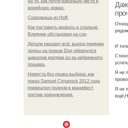
на то, как почти идеально чисто в
Даж
корейских домах.
про
Сокровища из Hoff.
Отнош
Как поставить кровать в спальне.
рядом
Влияние обстановки на сон
Детали решают всё: выход приянки
И тол
чопры на показе Dior обернулся
Стихо
шквалом критики из-за небрежного
успет
пошива.
Я не 
Невеста без права выбора: как
прово
показ Samuel Cirnansck 2012 года
превратил подиум в манифест
Я не 
против принуждения.
ещё,Н