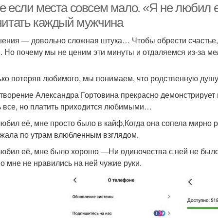
е если места совсем мало. «Я не любил 
читать каждый мужчина
ения — довольно сложная штука… Чтобы обрести счастье,
. Но почему мы не ценим эти минуты и отдаляемся из-за ме
ько потеряв любимого, мы понимаем, что родственную душ
творение Александра Гортовина прекрасно демонстрирует 
ь все, но платить приходится любимыми…
любил её, мне просто было в кайф,Когда она сопела мирно
жала по утрам влюбленным взглядом.
любил её, мне было хорошо —Ни одиночества с ней не было,
о мне не нравились на ней чужие руки.