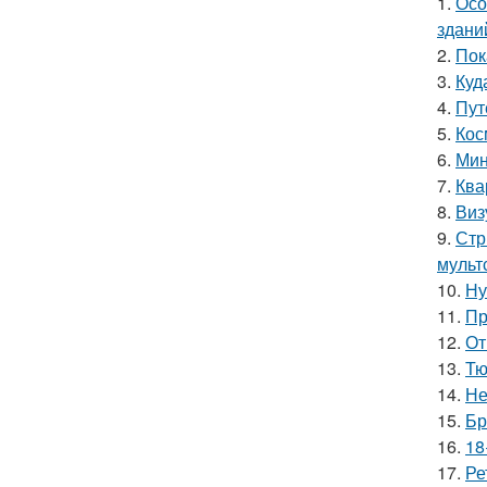
1.
Осо
здани
2.
Пок
3.
Куд
4.
Пут
5.
Кос
6.
Мин
7.
Ква
8.
Виз
9.
Стр
мульт
10.
Ну
11.
Пр
12.
От
13.
Тю
14.
Не
15.
Бр
16.
18
17.
Ре