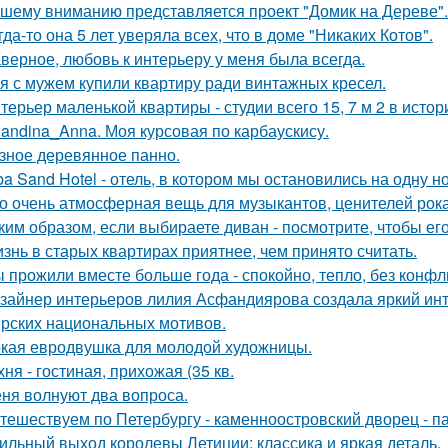
шему вниманию представляется проект "Домик на Дереве".
гда-то она 5 лет уверяла всех, что в доме "Никаких Котов".
верное, любовь к интерьеру у меня была всегда.
я с мужем купили квартиру ради винтажных кресел.
терьер маленькой квартиры - студии всего 15, 7 м 2 в исто
landina_Anna. Моя курсовая по карбаускису.
зное деревянное панно.
ba Sand Hotel - отель, в котором мы остановились на одну н
о очень атмосферная вещь для музыкантов, ценителей рока
ким образом, если выбираете диван - посмотрите, чтобы ег
знь в старых квартирах приятнее, чем принято считать.
 прожили вместе больше года - спокойно, тепло, без конфл
зайнер интерьеров лилия Асфандиярова создала яркий инт
рских национальных мотивов.
кая евродвушка для молодой художницы.
хня - гостиная, прихожая (35 кв.
ня волнуют два вопроса.
тешествуем по Петербургу - каменноостровский дворец - па
ильный выход королевы Летиции: классика и яркая деталь.