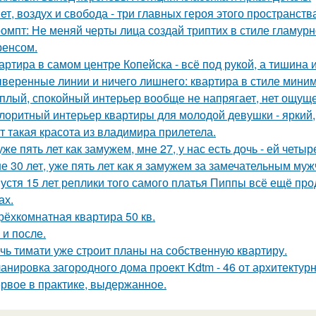
ет, воздух и свобода - три главных героя этого пространств
омпт: Не меняй черты лица создай триптих в стиле гламур
енсом.
артира в самом центре Копейска - всё под рукой, а тишина и
веренные линии и ничего лишнего: квартира в стиле мини
плый, спокойный интерьер вообще не напрягает, нет ощущ
лоритный интерьер квартиры для молодой девушки - яркий,
т такая красота из владимира прилетела.
уже пять лет как замужем, мне 27, у нас есть дочь - ей четыр
е 30 лет, уже пять лет как я замужем за замечательным муж
устя 15 лет реплики того самого платья Пиппы всё ещё пр
ах.
трёхкомнатная квартира 50 кв.
 и после.
чь тимати уже строит планы на собственную квартиру.
анировка загородного дома проект Kdtm - 46 от архитектурн
рвое в практике, выдержанное.