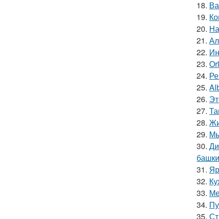
18.
Ва
19.
Ко
20.
На
21.
Ал
22.
Ин
23.
Or
24.
Ре
25.
Al
26.
Эт
27.
Та
28.
Жи
29.
Мы
30.
Ди
башки
31.
Яр
32.
Ку
33.
Ме
34.
Пу
35.
Ст