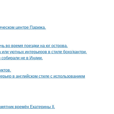
рическом центре Парижа.
очь во время поездки на юг острова.
 или уютных интерьеров в стиле бохо/кантри.
о собирали не в Индии.
иктов.
ерьер в английском стиле с использованием
мятник времён Екатерины II.