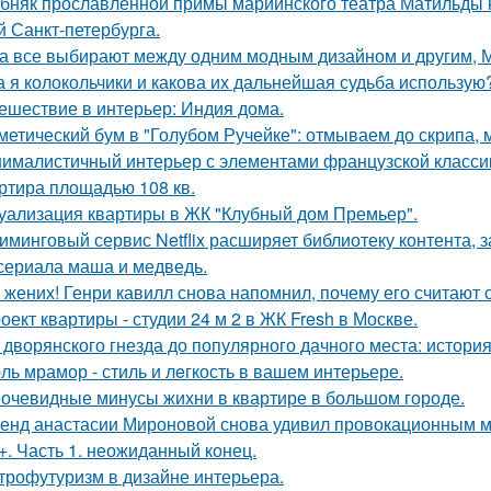
бняк прославленной примы мариинского театра Матильды к
й Санкт-петербурга.
а все выбирают между одним модным дизайном и другим, 
а я колокольчики и какова их дальнейшая судьба использую
ешествие в интерьер: Индия дома.
метический бум в "Голубом Ручейке": отмываем до скрипа,
ималистичный интерьер с элементами французской классик
ртира площадью 108 кв.
уализация квартиры в ЖК "Клубный дом Премьер".
иминговый сервис Netflix расширяет библиотеку контента, 
сериала маша и медведь.
 жених! Генри кавилл снова напомнил, почему его считают
оект квартиры - студии 24 м 2 в ЖК Fresh в Москве.
 дворянского гнезда до популярного дачного места: истори
ль мрамор - стиль и лeгкость в вашем интерьере.
очевидные минусы жихни в квартире в большом городе.
енд анастасии Мироновой снова удивил провокационным м
+. Часть 1. неожиданный конец.
трофутуризм в дизайне интерьера.