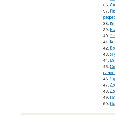
36.
Св
37.
Пр
рефер
38.
Кв
39.
Вы
40.
Тё
41.
Ко
42.
Во
43.
Я 
44.
Мн
45.
Сп
салон
46.
* 
47.
До
48.
До
49.
Пл
50.
Пе