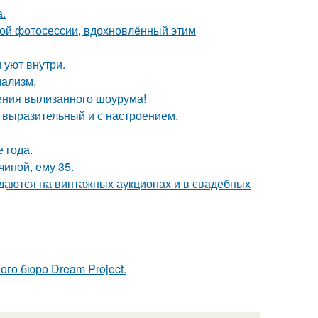
а.
ной фотосессии, вдохновлённый этим
 уют внутри.
мализм.
ения вылизанного шоурума!
 выразительный и с настроением.
е года.
чиной, ему 35.
одаются на винтажных аукционах и в свадебных
ого бюро Dream Project.