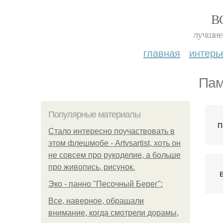
В
лучшие 
главная
интерь
Пам
Популярные материалы
П
Стало интересно поучаствовать в
этом флешмобе - Artvsartist, хоть он
не совсем про рукоделие, а больше
про живопись, рисунок.
Эко - панно "Песочный Берег":
Все, наверное, обращали
внимание, когда смотрели дорамы,