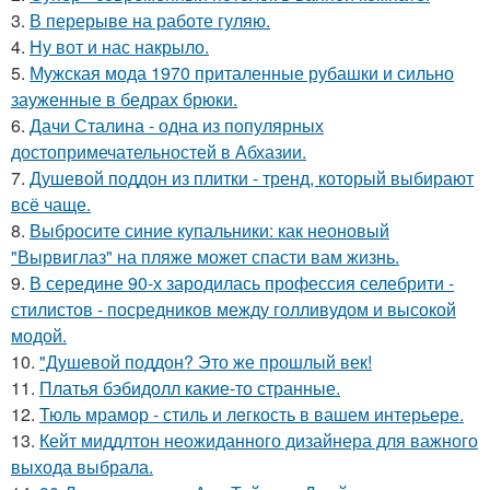
3.
В перерыве на работе гуляю.
4.
Ну вот и нас накрыло.
5.
Мужская мода 1970 приталенные рубашки и сильно
зауженные в бедрах брюки.
6.
Дачи Сталина - одна из популярных
достопримечательностей в Абхазии.
7.
Душевой поддон из плитки - тренд, который выбирают
всё чаще.
8.
Выбросите синие купальники: как неоновый
"Вырвиглаз" на пляже может спасти вам жизнь.
9.
В середине 90-х зародилась профессия селебрити -
стилистов - посредников между голливудом и высокой
модой.
10.
"Душевой поддон? Это же прошлый век!
11.
Платья бэбидолл какие-то странные.
12.
Тюль мрамор - стиль и лeгкость в вашем интерьере.
13.
Кейт миддлтон неожиданного дизайнера для важного
выхода выбрала.