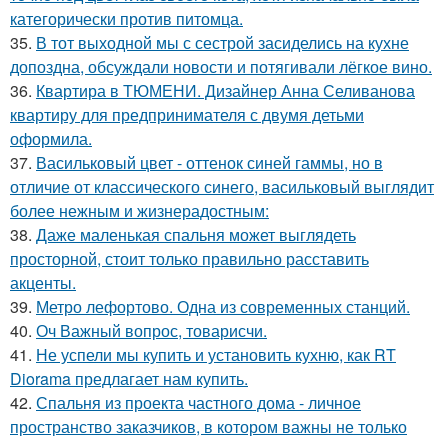
категорически против питомца.
35.
В тот выходной мы с сестрой засиделись на кухне
допоздна, обсуждали новости и потягивали лёгкое вино.
36.
Квартира в ТЮМЕНИ. Дизайнер Анна Селиванова
квартиру для предпринимателя с двумя детьми
оформила.
37.
Васильковый цвет - оттенок синей гаммы, но в
отличие от классического синего, васильковый выглядит
более нежным и жизнерадостным:
38.
Даже маленькая спальня может выглядеть
просторной, стоит только правильно расставить
акценты.
39.
Метро лефортово. Одна из современных станций.
40.
Оч Важный вопрос, товарисчи.
41.
Не успели мы купить и установить кухню, как RT
Diorama предлагает нам купить.
42.
Спальня из проекта частного дома - личное
пространство заказчиков, в котором важны не только