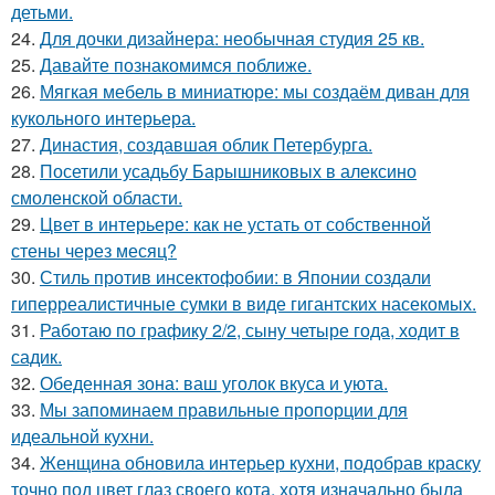
детьми.
24.
Для дочки дизайнера: необычная студия 25 кв.
25.
Давайте познакомимся поближе.
26.
Мягкая мебель в миниатюре: мы создаём диван для
кукольного интерьера.
27.
Династия, создавшая облик Петербурга.
28.
Посетили усадьбу Барышниковых в алексино
смоленской области.
29.
Цвет в интерьере: как не устать от собственной
стены через месяц?
30.
Стиль против инсектофобии: в Японии создали
гиперреалистичные сумки в виде гигантских насекомых.
31.
Работаю по графику 2/2, сыну четыре года, ходит в
садик.
32.
Обеденная зона: ваш уголок вкуса и уюта.
33.
Мы запоминаем правильные пропорции для
идеальной кухни.
34.
Женщина обновила интерьер кухни, подобрав краску
точно под цвет глаз своего кота, хотя изначально была