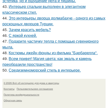
эстетика, но и ощущение уюта и тишины.
43.
Интерьер спальни выполнен в элегантном
классическом стил.
44.
Это интерьеры дворца долмабахче - одного из самых
роскошных дворцов Турции.
45.
Зачем красить мебель?
46.
С яркой кухней.
47.
Подарите частичку тепла с помощью сувенирного
мыла.
48.
Костюмы джейн фонды из фильма "Барбарелла".
49.
Всем привет! Магия цвета: как эмаль и камень
преобразили пространство!
50.
Средиземноморский стиль в интерьере.
© 2026 Всё об интерьере для дома и квартиры
Контакты
Пользовательское соглашение
Политика конфидециальности
Обратная связь