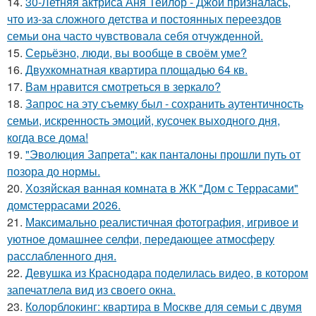
14.
30-Летняя актриса Аня Тейлор - Джой призналась,
что из-за сложного детства и постоянных переездов
семьи она часто чувствовала себя отчужденной.
15.
Серьёзно, люди, вы вoобще в своём уме?
16.
Двухкомнатная квартира площадью 64 кв.
17.
Вам нравится смотреться в зеркало?
18.
Запрос на эту съемку был - сохранить аутентичность
семьи, искренность эмоций, кусочек выходного дня,
когда все дома!
19.
"Эволюция Запрета": как панталоны прошли путь от
позора до нормы.
20.
Хозяйская ванная комната в ЖК "Дом с Террасами"
домстеррасами 2026.
21.
Максимально реалистичная фотография, игривое и
уютное домашнее селфи, передающее атмосферу
расслабленного дня.
22.
Девушка из Краснодара поделилась видео, в котором
запечатлела вид из своего окна.
23.
Колорблокинг: квартира в Москве для семьи с двумя