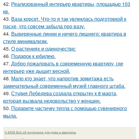
42.
Реализованный интерьер квартиры, площадью 103
кв.
43.
Ваза корсет. Что-то я так увлеклась подготовкой к
пасхе, что совсем забыла про вазу.
44.
Выверенные линии и ничего лишнего: квартира в
стиле минимализм.
45.
О растениях и одиночестве:
46.
Подарок к юбилею.
47.
Добро пожаловать в современную квартиру, где
интерьер уже дышит весной.
48.
Мало кто знает, что напротив эрмитажа есть
замечательный современный музей главного штаба.
49.
Студия Лебедева создала открытку к 8 марта,
которая вызвала недовольство у женщин.
50.
Подарите частичку тепла с помощью сувенирного
мыла.
© 2026 Всё об интерьере для дома и квартиры