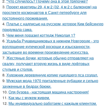
2.
"Что случилось? Почему она в этой тряпочке?
3.
Проект квартиры 29, 4 м 2 (32, 4 м 2 с балконом) на
проспекте космонавтов в Санкт-петербурге для
постоянного проживания.
4.
Платье с надписью на русском, которое Ким бейсингер
придумала сама.
5.
Чем меня поразил коттедж Николая 1?
6.
Усадьба Рукавишниковых в нижнем Новгороде - это
воплощение купеческой роскоши и изысканности,
застывшее во времени произведение искусства.
7.
Жестяные бочки, которые обычно отправляют на
свалку, получают вторую жизнь в виде лофтовых
стульев и столов.
8.
Художник деревянную копию ушедшего пса создал.
9.
Мужская мода 1970 приталенные рубашки и сильно
зауженные в бедрах брюки.
10.
Оля бузова - настоящая машина настроения!
11.
Как мы с мужем живем.
12.
Мы индивидуально работаем с каждым клиентом.