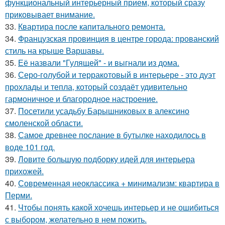
функциональный интерьерный прием, который сразу
приковывает внимание.
33.
Квартира после капитального ремонта.
34.
Французская провинция в центре города: прованский
стиль на крыше Варшавы.
35.
Её назвали "Гулящей" - и выгнали из дома.
36.
Серо-голубой и терракотовый в интерьере - это дуэт
прохлады и тепла, который создаёт удивительно
гармоничное и благородное настроение.
37.
Посетили усадьбу Барышниковых в алексино
смоленской области.
38.
Самое древнее послание в бутылке находилось в
воде 101 год.
39.
Ловите большую подборку идей для интерьера
прихожей.
40.
Современная неоклассика + минимализм: квартира в
Перми.
41.
Чтобы понять какой хочешь интерьер и не ошибиться
с выбором, желательно в нем пожить.