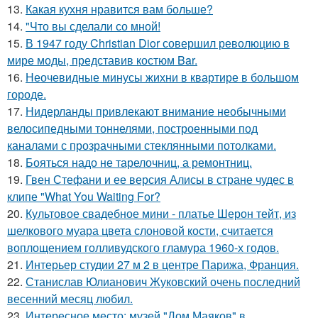
13.
Какая кухня нравится вам больше?
14.
"Что вы сделали со мной!
15.
В 1947 году Christian Dior совершил революцию в
мире моды, представив костюм Bar.
16.
Неочевидные минусы жихни в квартире в большом
городе.
17.
Нидерланды привлекают внимание необычными
велосипедными тоннелями, построенными под
каналами с прозрачными стеклянными потолками.
18.
Бояться надо не тарелочниц, а ремонтниц.
19.
Гвен Стефани и ее версия Алисы в стране чудес в
клипе "What You Waiting For?
20.
Культовое свадебное мини - платье Шерон тейт, из
шелкового муара цвета слоновой кости, считается
воплощением голливудского гламура 1960-х годов.
21.
Интерьер студии 27 м 2 в центре Парижа, Франция.
22.
Станислав Юлианович Жуковский очень последний
весенний месяц любил.
23.
Интересное место: музей "Дом Маяков" в