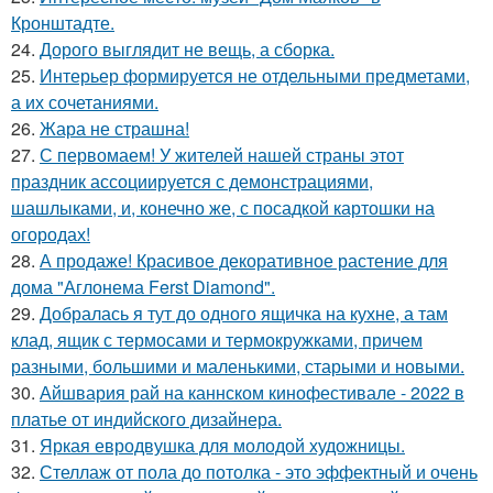
Кронштадте.
24.
Дорого выглядит не вещь, а сборка.
25.
Интерьер формируется не отдельными предметами,
а их сочетаниями.
26.
Жара не страшна!
27.
С первомаем! У жителей нашей страны этот
праздник ассоциируется с демонстрациями,
шашлыками, и, конечно же, с посадкой картошки на
огородах!
28.
А продаже! Красивое декоративное растение для
дома "Аглонема Ferst Diamond".
29.
Добралась я тут до одного ящичка на кухне, а там
клад, ящик с термосами и термокружками, причем
разными, большими и маленькими, старыми и новыми.
30.
Айшвария рай на каннском кинофестивале - 2022 в
платье от индийского дизайнера.
31.
Яркая евродвушка для молодой художницы.
32.
Стеллаж от пола до потолка - это эффектный и очень