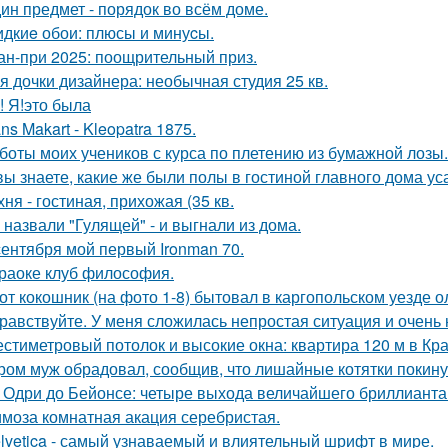
ин предмет - порядок во всём доме.
дкиe обои: плюсы и минуcы.
ан-при 2025: поощрительный приз.
я дочки дизайнера: необычная студия 25 кв.
! Я!это была
ns Makart - Kleopatra 1875.
боты моих учеников с курса по плетению из бумажной лозы.
вы знаете, какие же были полы в гостиной главного дома 
хня - гостиная, прихожая (35 кв.
 назвали "Гулящей" - и выгнали из дома.
сентября мой первый Ironman 70.
раоке клуб философия.
от кокошник (на фото 1-8) бытовал в каргопольском уезде о
равствуйте. У меня сложилась непростая ситуация и очень
стиметровый потолок и высокие окна: квартира 120 м в Кр
ром муж обрадовал, сообщив, что лишайные котятки покинул
 Одри до Бейонсе: четыре выхода величайшего бриллианта T
моза комнатная акация серебристая.
lvetica - самый узнаваемый и влиятельный шрифт в мире.