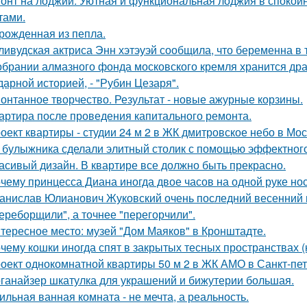
онт на лоджии. Уютная и функциональная лоджия в спокойн
тами.
рожденная из пепла.
ливудская актриса Энн хэтэуэй сообщила, что беременна в т
обрании алмазного фонда московского кремля хранится др
дарной историей, - "Рубин Цезаря".
онтанное творчество. Результат - новые ажурные корзины.
артира после проведения капитального ремонта.
оект квартиры - студии 24 м 2 в ЖК дмитровское небо в Мос
 булыжника сделали элитный столик с помощью эффектного
асивый дизайн. В квартире все должно быть прекрасно.
чему принцесса Диана иногда двое часов на одной руке но
анислав Юлианович Жуковский очень последний весенний 
ереборщили", а точнее "перегорчили".
тересное место: музей "Дом Маяков" в Кронштадте.
чему кошки иногда спят в закрытых тесных пространствах 
оект однокомнатной квартиры 50 м 2 в ЖК АМО в Санкт-пет
ганайзер шкатулка для украшений и бижутерии большая.
ильная ванная комната - не мечта, а реальность.