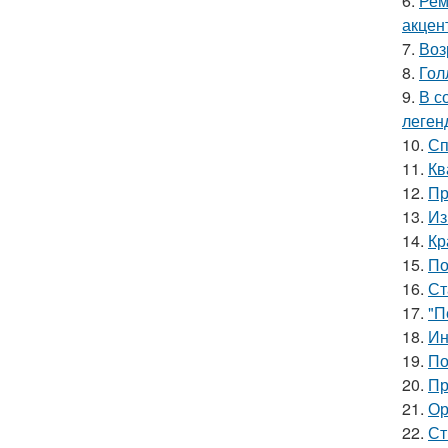
6.
Рем
акцен
7.
Воз
8.
Гол
9.
В с
леген
10.
Сп
11.
Кв
12.
Пр
13.
Из
14.
Кр
15.
По
16.
Ст
17.
"П
18.
Ин
19.
По
20.
Пр
21.
Ор
22.
Ст