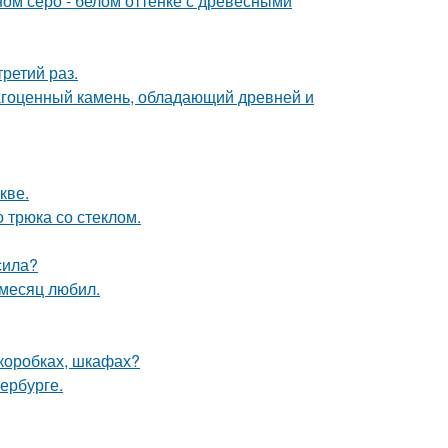
ом серо - белом оттенке с древесными
ретий раз.
агоценный камень, обладающий древней и
кве.
 трюка со стеклом.
сила?
месяц любил.
(коробках, шкафах?
ербурге.