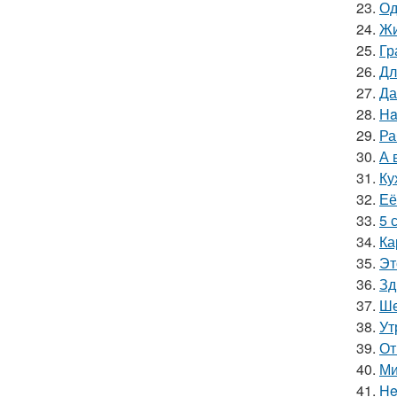
23.
Од
24.
Жи
25.
Гр
26.
Дл
27.
Да
28.
Ha
29.
Ра
30.
А 
31.
Ку
32.
Её
33.
5 
34.
Ка
35.
Эт
36.
Зд
37.
Ше
38.
Ут
39.
От
40.
Ми
41.
He