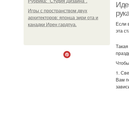
Рубрика: "Студия Дизайна".
Иде
Игры с пространством двух
рук
архитекторов: японца эири ота и
Если 
канадки Ирен гардпуа.
эта с
Такая
празд
Чтобы
1. Св
Вам п
завис