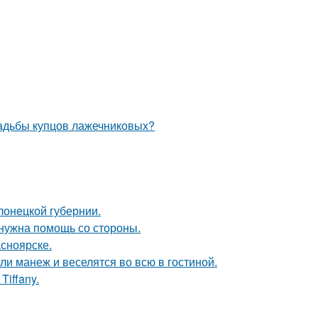
усадьбы купцов лажечниковых?
лонецкой губернии.
 нужна помощь со стороны.
асноярске.
и манеж и веселятся во всю в гостиной.
iffany.