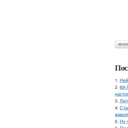
читат
Пос
1.
Ней
2.
69-
насто
3.
Лит
4.
Ста
живоп
5.
Ну 