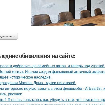
ь дальше →
ледние обновления на сайте:
росети добрались до семейных чатов, и теперь под угрозо
Летний житель Италии создал фальшивый античный амфитеа
ящее историческое наследие.
ературная Москва. Дома - музеи писателей.
ло интересно поучаствовать в этом флешмобе - Artvsartist, 
ись, рисунок.
что? Я вновь попытаюсь вас убедить в том, что неистово п