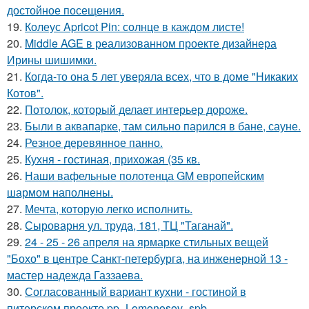
достойное посещения.
19.
Колеус Apricot Pin: солнце в каждом листе!
20.
Middle AGE в реализованном проекте дизайнера
Ирины шишимки.
21.
Когда-то она 5 лет уверяла всех, что в доме "Никаких
Котов".
22.
Потолок, который делает интерьер дороже.
23.
Были в аквапарке, там сильно парился в бане, сауне.
24.
Резное деревянное панно.
25.
Кухня - гостиная, прихожая (35 кв.
26.
Наши вафельные полотенца GM европейским
шармом наполнены.
27.
Мечта, которую легко исполнить.
28.
Сыроварня ул. труда, 181, ТЦ "Таганай".
29.
24 - 25 - 26 апреля на ярмарке стильных вещей
"Бохо" в центре Санкт-петербурга, на инженерной 13 -
мастер надежда Газзаева.
30.
Согласованный вариант кухни - гостиной в
питерском проекте pp_Lomonosov_spb.