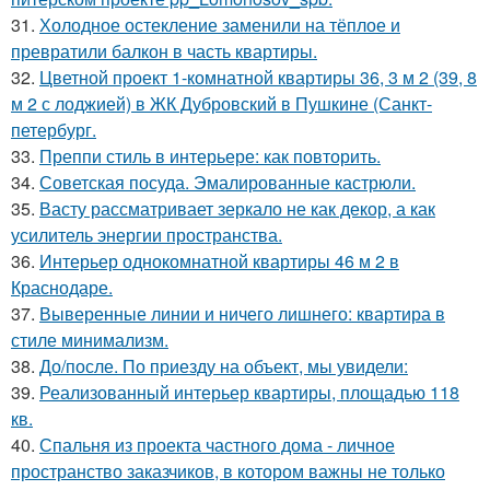
31.
Холодное остекление заменили на тёплое и
превратили балкон в часть квартиры.
32.
Цветной проект 1-комнатной квартиры 36, 3 м 2 (39, 8
м 2 с лоджией) в ЖК Дубровский в Пушкине (Санкт-
петербург.
33.
Преппи стиль в интерьере: как повторить.
34.
Советская посуда. Эмалированные кастрюли.
35.
Васту рассматривает зеркало не как декор, а как
усилитель энергии пространства.
36.
Интерьер однокомнатной квартиры 46 м 2 в
Краснодаре.
37.
Выверенные линии и ничего лишнего: квартира в
стиле минимализм.
38.
До/после. По приезду на объект, мы увидели:
39.
Реализованный интерьер квартиры, площадью 118
кв.
40.
Спальня из проекта частного дома - личное
пространство заказчиков, в котором важны не только