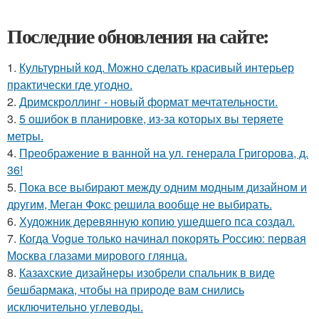
Последние обновления на сайте:
1.
Культурный код. Можно сделать красивый интерьер
практически где угодно.
2.
Дримскроллинг - новый формат мечтательности.
3.
5 ошибок в планировке, из-за которых вы теряете
метры.
4.
Преображение в ванной на ул. генерала Григорова, д.
36!
5.
Пока все выбирают между одним модным дизайном и
другим, Меган Фокс решила вообще не выбирать.
6.
Художник деревянную копию ушедшего пса создал.
7.
Когда Vogue только начинал покорять Россию: первая
Москва глазами мирового глянца.
8.
Казахские дизайнеры изобрели спальник в виде
бешбармака, чтобы на природе вам снились
исключительно углеводы.