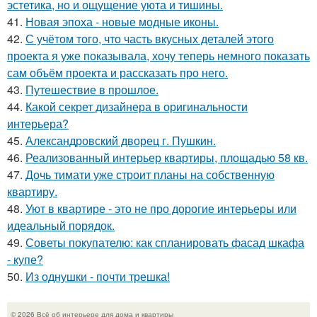
эстетика, но и ощущение уюта и тишины.
41.
Новая эпоха - новые модные иконы.
42.
С учётом того, что часть вкусных деталей этого
проекта я уже показывала, хочу теперь немного показать
сам объём проекта и рассказать про него.
43.
Путешествие в прошлое.
44.
Какой секрет дизайнера в оригинальности
интерьера?
45.
Александровский дворец г. Пушкин.
46.
Реализованный интерьер квартиры, площадью 58 кв.
47.
Дочь тимати уже строит планы на собственную
квартиру.
48.
Уют в квартире - это не про дорогие интерьеры или
идеальный порядок.
49.
Советы покупателю: как спланировать фасад шкафа
- купе?
50.
Из однушки - почти трешка!
© 2026 Всё об интерьере для дома и квартиры