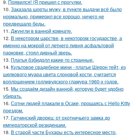
9.
Появился! (Я пришел с прогулки.
10.
Заказала шорты мужу, в пункте выдачи всё было
нормально, примерил все хорошо, ничего не
предвещало беды.
11.
Джунгли в ванной комнате.
12.
В некотором царстве, в некотором государстве, а
именно на мокрой от летнего ливня асфальтовой
парковке, стоял дивный зверь.
13.
Платья бэбидолл какие-то странные.
14.
Культовое свадебное мини - платье Шерон тейт, из
шелкового муара цвета слоновой кости, считается
воплощением голливудского гламура 1960-х годов.
15.
Мы создаём дизайн ванной, которую будет удобно
убирать.
16.
Сотни людей плакали в Осаке, прощаясь с Hello Kitty
поездом.
17.
Гатчинский дворец: от охотничьего замка до
императорской резиденции.
18.
В старой части Бухары есть интересное место,