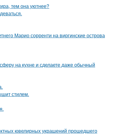
тира, тем она уютнее?
деваться.
летнего Марио сорренти на виргинские острова
сферу на кухне и сделаете даже обычный
а.
ышит стилем.
я.
ектных ювелирных украшений прошедшего