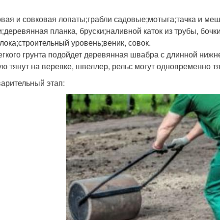
вая и совковая лопаты;грабли садовые;мотыга;тачка и меш
и;деревянная планка, бруски;наливной каток из трубы, бочк
лока;строительный уровень;веник, совок.
егкого грунта подойдет деревянная швабра с длинной нижне
ую тянут на веревке, швеллер, рельс могут одновременно тя
арительный этап: