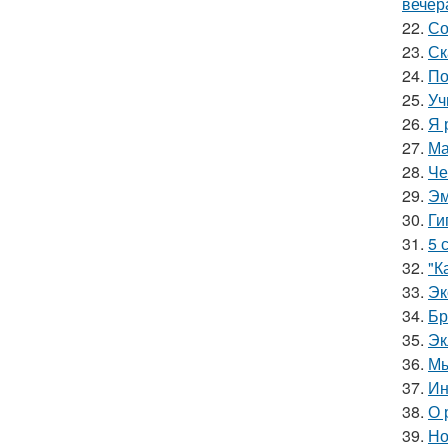
вечер
22.
Со
23.
Ск
24.
По
25.
Уч
26.
Я 
27.
Ма
28.
Че
29.
Эм
30.
Ги
31.
5 
32.
"К
33.
Эк
34.
Бр
35.
Эк
36.
Мы
37.
Ин
38.
О 
39.
Но