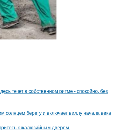
десь течет в собственном ритме - спокойно, без
м солнцем берегу и включает виллу начала века
отритесь к жалюзийным дверям.