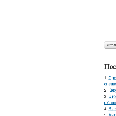
читат
Пос
1.
Сре
спешк
2.
Как
3.
Это
с баш
4.
В с
5.
Ант