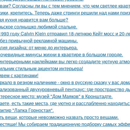
 вам? Согласны ли вы с тем мнением, что чем светлее квар
ики, крепитесь. Теперь даже стринги решили над нами поиз
ая кухня нравится вам больше?
ьское солнышко любимой спальне.
1993 году Calvin Klein отправил 18-летнюю Кейт мосс и 20-
 без привычной рекламной машины.
гия дизайна: от меню до интерьера.
очевидные минусы жихни в квартире в большом городе.
интерьерными наклейками вы легко создадите уютную атмо
ильник стильным акцентом интерьера!
вем с картинами!
ркало в резном наличнике - окно в русскую сказку у вас дом
ализованный двухуровневый пентхаус: где пространство д
тересное место: музей "Дом Маяков" в Кронштадте.
аете, есть такие места, где уютно и расслабленно находитьс
актир "Лапка Горностая".
ть вещи, которые невозможно назвать просто вещами.
естяще! Мы собираем традиционную подборку самых эфф