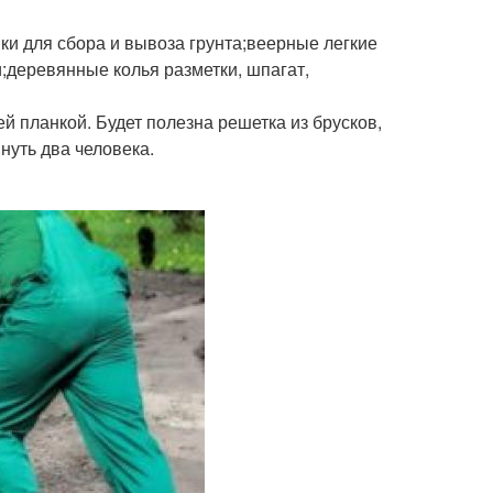
ки для сбора и вывоза грунта;веерные легкие
и;деревянные колья разметки, шпагат,
й планкой. Будет полезна решетка из брусков,
нуть два человека.