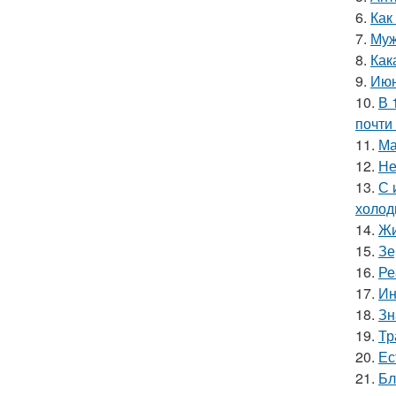
6.
Как
7.
Муж
8.
Как
9.
Июн
10.
В 
почти
11.
Ма
12.
Не
13.
С 
холод
14.
Жи
15.
Зе
16.
Ре
17.
Ин
18.
Зн
19.
Тр
20.
Ес
21.
Бл