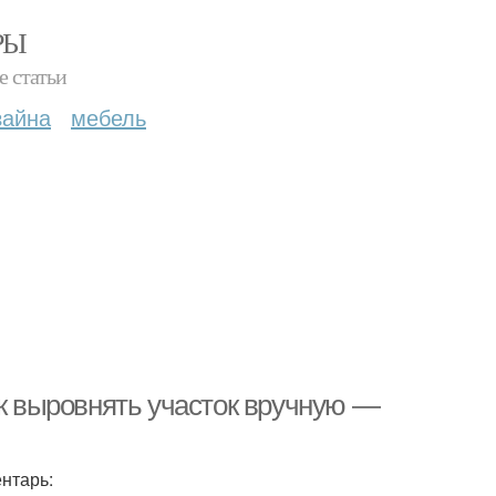
РЫ
е статьи
зайна
мебель
ак выровнять участок вручную —
нтарь: