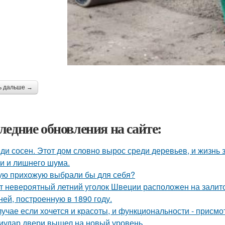
ь дальше →
ледние обновления на сайте:
ди сосен. Этот дом словно вырос среди деревьев, и жизнь з
и и лишнего шума.
ую прихожую выбрали бы для себя?
т невероятный летний уголок Швеции расположен на залито
ней, построенную в 1890 году.
лучае если хочется и красоты, и функциональности - присм
иудар двери вышел на новый уровень.