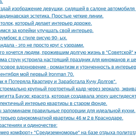
а.
здай изображение девушки, сидящей в салоне автомобиля в
андинавская эстетика. Простые четкие линии.
толок, который делает интерьер дороже.
имся за копейки улучшать свой интерьер.
румбокс в стиле рисую 90- ых.
ндала - это не просто круг с узорами.
го хочется людям, прожившим долгую жизнь в "Советской" 
ма стоун устроила настоящий праздник для киноманов и ц
псовое вдохновение - романтизм и утонченность в интерьер
сентября мой первый Ironman 70.
ак я Потеряла Квартиру и Заработала Кучу Долгов".
стремально крупный портретный кадр через зеркало, эквива
игитта Бауэр: красота, которая создавала эпоху шестидесят
лектичный интерьер квартиры в старом фонде.
 запоминаем правильные пропорции для идеальной кухни.
терьер однокомнатной квартиры 46 м 2 в Краснодаре.
растениях и одиночестве:
мер комфорт+ "Средиземноморье" на базе отдыха политотд