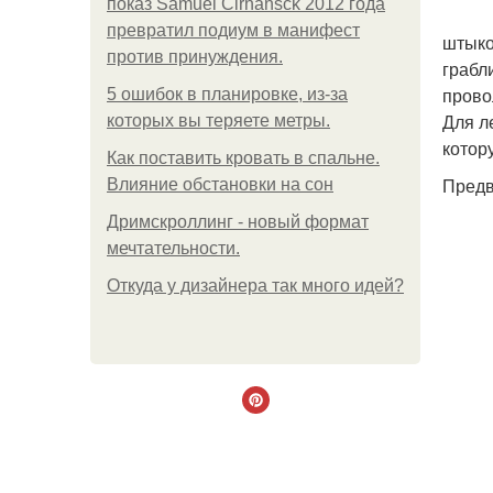
показ Samuel Cirnansck 2012 года
превратил подиум в манифест
штыко
против принуждения.
грабл
прово
5 ошибок в планировке, из-за
Для л
которых вы теряете метры.
котор
Как поставить кровать в спальне.
Предв
Влияние обстановки на сон
Дримскроллинг - новый формат
мечтательности.
Откуда у дизайнера так много идей?