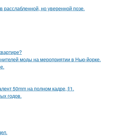
 расслабленной, но уверенной позе.
квартире?
енителей моды на мероприятии в Нью-йорке.
е.
лент 50mm на полном кадре, f/1.
ых годов.
ел.