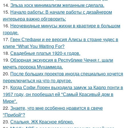
14.
Эльза хоск минимализм желанным сделала.
15.
Начало работы: В начале работы с дизайнером
интерьера важно обговорить:
16.
Неочевидные минусы жихни в квартире в большом
городе.
17.
Гвен Стефани и ее версия Алисы в стране чудес в
клипе "What You Waiting For?
18.
Свадебные платья 1920-х годов.
19.
Обзорная экскурсия в Республике Чечня г. шали
мечеть пророка Мухаммеда.
20.
После больших проектов иногда специально хочется
переключиться на что-то другое.
21.
Когда Софи Лорен выходила замуж за Карло понти в
1957 году, он пообещал ей "Самый Красивый дом в
Мире".
22.
Знаете, что мне особенно нравится в свече
"Прибой"?
23.
Спальня. ЖК Красное яблоко.