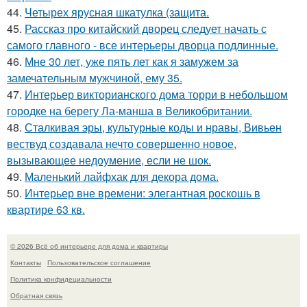
44.
Четырех ярусная шкатулка (защита.
45.
Рассказ про китайский дворец следует начать с
самого главного - все интерьеры дворца подлинные.
46.
Мне 30 лет, уже пять лет как я замужем за
замечательным мужчиной, ему 35.
47.
Интерьер викторианского дома торри в небольшом
городке на берегу Ла-манша в Великобритании.
48.
Сталкивая эры, культурные коды и нравы, Вивьен
вествуд создавала нечто совершенно новое,
вызывающее недоумение, если не шок.
49.
Маленький лайфхак для декора дома.
50.
Интерьер вне времени: элегантная роскошь в
квартире 63 кв.
© 2026 Всё об интерьере для дома и квартиры
Контакты
Пользовательское соглашение
Политика конфидециальности
Обратная связь