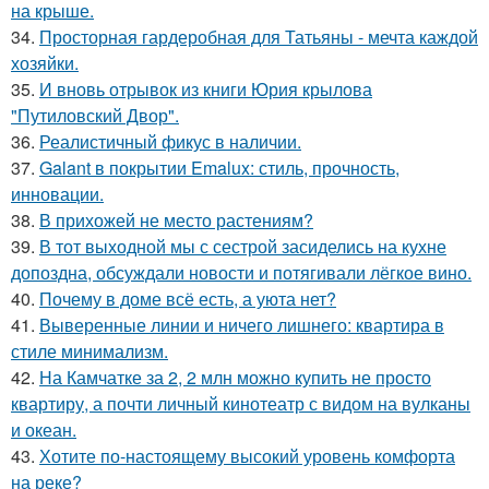
на крыше.
34.
Просторная гардеробная для Татьяны - мечта каждой
хозяйки.
35.
И вновь отрывок из книги Юрия крылова
"Путиловский Двор".
36.
Реалистичный фикус в наличии.
37.
Galant в покрытии Emalux: стиль, прочность,
инновации.
38.
В прихожей не место растениям?
39.
В тот выходной мы с сестрой засиделись на кухне
допоздна, обсуждали новости и потягивали лёгкое вино.
40.
Почему в доме всё есть, а уюта нет?
41.
Выверенные линии и ничего лишнего: квартира в
стиле минимализм.
42.
На Камчатке за 2, 2 млн можно купить не просто
квартиру, а почти личный кинотеатр с видом на вулканы
и океан.
43.
Хотите по-настоящему высокий уровень комфорта
на реке?