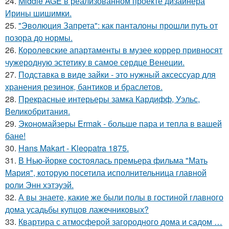
24.
Middle AGE в реализованном проекте дизайнера
Ирины шишимки.
25.
"Эволюция Запрета": как панталоны прошли путь от
позора до нормы.
26.
Королевские апартаменты в музее коррер привносят
чужеродную эстетику в самое сердце Венеции.
27.
Подставка в виде зайки - это нужный аксессуар для
хранения резинок, бантиков и браслетов.
28.
Прекрасные интерьеры замка Кардифф, Уэльс,
Великобритания.
29.
Экономайзеры Ermak - больше пара и тепла в вашей
бане!
30.
Hans Makart - Kleopatra 1875.
31.
В Нью-йорке состоялась премьера фильма "Мать
Мария", которую посетила исполнительница главной
роли Энн хэтэуэй.
32.
А вы знаете, какие же были полы в гостиной главного
дома усадьбы купцов лажечниковых?
33.
Квартира с атмосферой загородного дома и садом …