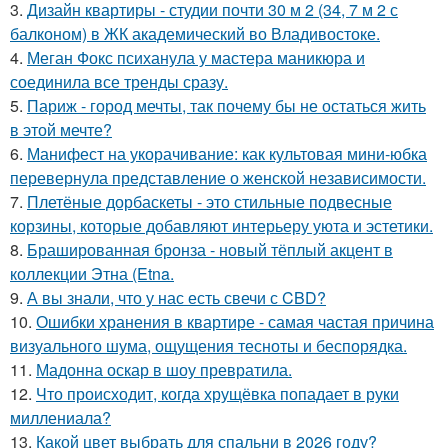
3.
Дизайн квартиры - студии почти 30 м 2 (34, 7 м 2 с
балконом) в ЖК академический во Владивостоке.
4.
Меган Фокс психанула у мастера маникюра и
соединила все тренды сразу.
5.
Париж - город мечты, так почему бы не остаться жить
в этой мечте?
6.
Манифест на укорачивание: как культовая мини-юбка
перевернула представление о женской независимости.
7.
Плетёные дорбаскеты - это стильные подвесные
корзины, которые добавляют интерьеру уюта и эстетики.
8.
Брашированная бронза - новый тёплый акцент в
коллекции Этна (Etna.
9.
А вы знали, что у нас есть свечи с CBD?
10.
Ошибки хранения в квартире - самая частая причина
визуального шума, ощущения тесноты и беспорядка.
11.
Мадонна оскар в шоу превратила.
12.
Что происходит, когда хрущёвка попадает в руки
миллениала?
13.
Какой цвет выбрать для спальни в 2026 году?