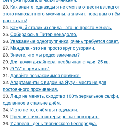
23.
Как видите, однажды я не смогла отвести взгляд от
этого импозантного мужчины, а значит, пора вам о нём
рассказать!
24.
Каждый столик из спила - это не просто мебель.
25.
Собираюсь в Питер ненадолго.
26.
Уважаемые одногруппники, очень требуется совет.
27.
Мандала - это не просто круг с узорами.
28.
Знаете, что мы редко замечаем?
29.
Для дочки дизайнера: необычная студия 25 кв.
30.
/9 "А" в эрмитаже/.
31.
Давайте познакомимся поближе.
32.
Апартаменты с видом на Яузу - место не для
постоянного проживания.
33.
Лицо не менять, сходство 100% зеркальное селфи,
сделанное в спальне днём.
34.
И это не то, о чём вы подумали.
35.
Преппи стиль в интерьере: как повторить.
36.
7 апреля - день творческого беспорядка.