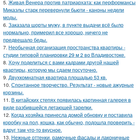
5.
Живая Венера против патриархата: как перформансы
Микаэлы старк перевернули бьюти - каноны недели
моды.
6.
Заказала шорты мужу, в пункте выдачи всё было
нормально, примерил все хорошо, ничего не
предвещало беды.
7.
Необычная организация пространства квартиры -
студии типовой планировки 29 м 2 во Владивостоке.
8.
Хочу поделиться с вами кадрами другой нашей
квартиры, которую мы сдаем посуточно.
9.
Двухкомнатная квартира площадью 53 кв.
10.
Спонтанное творчество. Результат - новые ажурные
корзины.
11.
В китайских степях появилась картинная галерея в
виде разбившейся летающей тарелки.
12.
Когда хозяйка принесла домой обновку и поставила
коробку на пол, кошка, как обычно, подошла проверить -
вдруг там что-то вкусное.
13.
Нежные оттенки, рамочные фасады и лаконичные