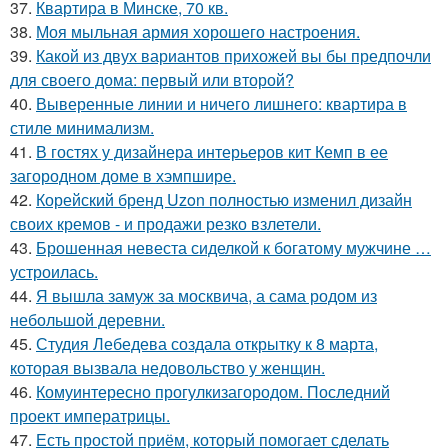
37.
Квартира в Минске, 70 кв.
38.
Моя мыльная армия хорошего настроения.
39.
Какой из двух вариантов прихожей вы бы предпочли
для своего дома: первый или второй?
40.
Выверенные линии и ничего лишнего: квартира в
стиле минимализм.
41.
В гостях у дизайнера интерьеров кит Кемп в ее
загородном доме в хэмпшире.
42.
Корейский бренд Uzon полностью изменил дизайн
своих кремов - и продажи резко взлетели.
43.
Брошенная невеста сиделкой к богатому мужчине …
устроилась.
44.
Я вышла замуж за москвича, а сама родом из
небольшой деревни.
45.
Студия Лебедева создала открытку к 8 марта,
которая вызвала недовольство у женщин.
46.
Комуинтересно прогулкизагородом. Последний
проект императрицы.
47.
Есть простой приём, который помогает сделать