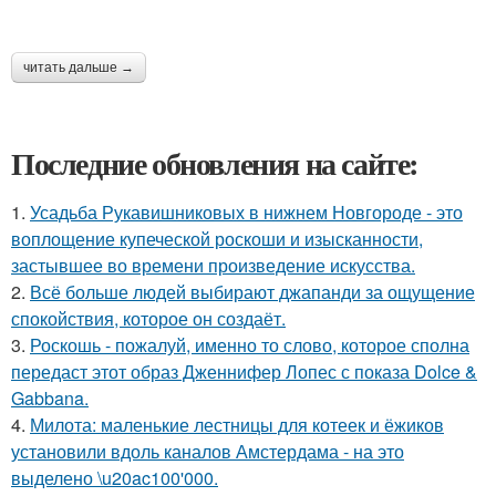
читать дальше →
Последние обновления на сайте:
1.
Усадьба Рукавишниковых в нижнем Новгороде - это
воплощение купеческой роскоши и изысканности,
застывшее во времени произведение искусства.
2.
Всё больше людей выбирают джапанди за ощущение
спокойствия, которое он создаёт.
3.
Роскошь - пожалуй, именно то слово, которое сполна
передаст этот образ Дженнифер Лопес с показа Dolce &
Gabbana.
4.
Милота: маленькие лестницы для котеек и ёжиков
установили вдоль каналов Амстердама - на это
выделено \u20ac100'000.