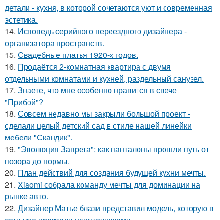
детали - кухня, в которой сочетаются уют и современная
эстетика.
14.
Исповедь серийного переездного дизайнера -
организатора пространств.
15.
Свадебные платья 1920-х годов.
16.
Продаётся 2-комнатная квартира с двумя
отдельными комнатами и кухней, раздельный санузел.
17.
Знаете, что мне особенно нравится в свече
"Прибой"?
18.
Совсем недавно мы закрыли большой проект -
сделали целый детский сад в стиле нашей линейки
мебели "Скандик".
19.
"Эволюция Запрета": как панталоны прошли путь от
позора до нормы.
20.
План действий для создания будущей кухни мечты.
21.
Xiaomi собрала команду мечты для доминации на
рынке авто.
22.
Дизайнер Матье блази представил модель, которую в
сети уже прозвали напяточниками.