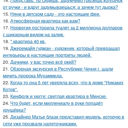
14.
Представь: ты сидишь, задумчиво грызешь колпачок
от ручки - и вдруг задумываешься: а зачем тут дырка?
15.
Няни в детском саду - это настоящие феи.
16.
Атмосферная квартира как вам?
17.
Норвегия построила туалет за 2 миллиона долларов
с шикарным видом на залив.
18.
* квартира 40 кв.
19.
Джеремайя гудман - художник, который превращал
интерьеры в настоящие портреты людей.
20.
Дачники, у вас точно всё окей?
21.
Обзорная экскурсия в Республике Чечня г. шали
мечеть пророка Мухаммеда.
22.
Когда-то она 5 лет уверяла всех, что в доме "Никаких
Котов".
23.
Кинфолк и хюгге: светлая квартира в Минске.
24.
Что будет, если миллениалу в руки попадёт
хрущёвка?
25.
Дизайнер Матье блази представил модель, которую в
сети уже прозвали напяточниками.