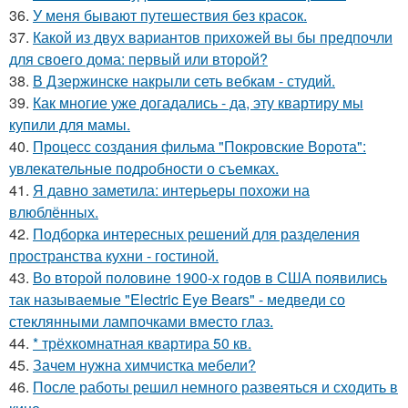
36.
У меня бывают путешествия без красок.
37.
Какой из двух вариантов прихожей вы бы предпочли
для своего дома: первый или второй?
38.
В Дзержинске накрыли сеть вебкам - студий.
39.
Как многие уже догадались - да, эту квартиру мы
купили для мамы.
40.
Процесс создания фильма "Покровские Ворота":
увлекательные подробности о съемках.
41.
Я давно заметила: интерьеры похожи на
влюблённых.
42.
Подборка интересных решений для разделения
пространства кухни - гостиной.
43.
Во второй половине 1900-х годов в США появились
так называемые "Electric Eye Bears" - медведи со
стеклянными лампочками вместо глаз.
44.
* трёхкомнатная квартира 50 кв.
45.
Зачем нужна химчистка мебели?
46.
После работы решил немного развеяться и сходить в