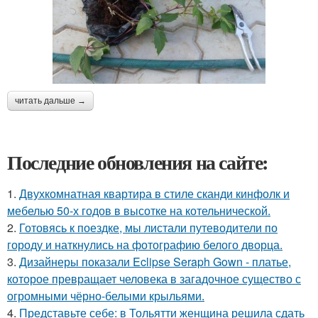
читать дальше →
Последние обновления на сайте:
1.
Двухкомнатная квартира в стиле сканди кинфолк и
мебелью 50-х годов в высотке на котельнической.
2.
Готовясь к поездке, мы листали путеводители по
городу и наткнулись на фотографию белого дворца.
3.
Дизайнеры показали Eclipse Seraph Gown - платье,
которое превращает человека в загадочное существо с
огромными чёрно-белыми крыльями.
4.
Представьте себе: в Тольятти женщина решила сдать