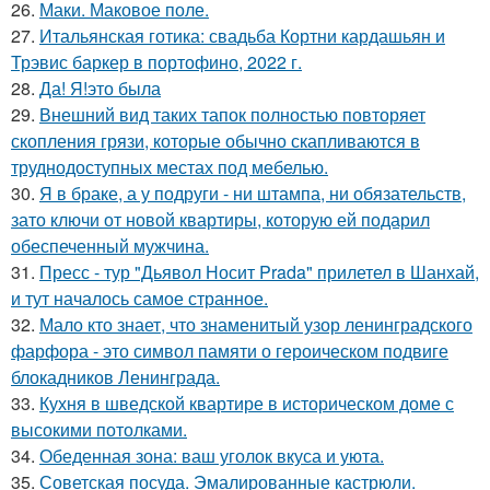
26.
Маки. Маковое поле.
27.
Итальянская готика: свадьба Кортни кардашьян и
Трэвис баркер в портофино, 2022 г.
28.
Да! Я!это была
29.
Внешний вид таких тапок полностью повторяет
скопления грязи, которые обычно скапливаются в
труднодоступных местах под мебелью.
30.
Я в браке, а у подруги - ни штампа, ни обязательств,
зато ключи от новой квартиры, которую ей подарил
обеспеченный мужчина.
31.
Пресс - тур "Дьявол Носит Prada" прилетел в Шанхай,
и тут началось самое странное.
32.
Мало кто знает, что знаменитый узор ленинградского
фарфора - это символ памяти о героическом подвиге
блокадников Ленинграда.
33.
Кухня в шведской квартире в историческом доме с
высокими потолками.
34.
Обеденная зона: ваш уголок вкуса и уюта.
35.
Советская посуда. Эмалированные кастрюли.