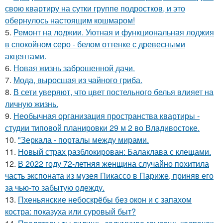
свою квартиру на сутки группе подростков, и это
обернулось настоящим кошмаром!
5.
Ремонт на лоджии. Уютная и функциональная лоджия
в спокойном серо - белом оттенке с древесными
акцентами.
6.
Новая жизнь заброшенной дачи.
7.
Мода, выросшая из чайного гриба.
8.
В сети уверяют, что цвет постельного белья влияет на
личную жизнь.
9.
Необычная организация пространства квартиры -
студии типовой планировки 29 м 2 во Владивостоке.
10.
"Зеркала - порталы между мирами.
11.
Новый страх разблокирован: Балаклава с клещами.
12.
В 2022 году 72-летняя женщина случайно похитила
часть экспоната из музея Пикассо в Париже, приняв его
за чью-то забытую одежду.
13.
Пхеньянские небоскрёбы без окон и с запахом
костра: показуха или суровый быт?