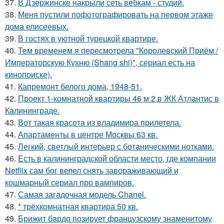
37.
В Дзержинске накрыли сеть вебкам - студий.
38.
Меня пустили пофотографировать на первом этаже
дома елисеевых.
39.
В гостях в уютной турецкой квартире.
40.
Тем временем я пересмотрела "Королевский Приём /
Императорскую Кухню (Shang shi)", сериал есть на
кинопоиске).
41.
Капремонт белого дома, 1948-51.
42.
Проект 1-комнатной квартиры 46 м 2 в ЖК Атлантис в
Калининграде.
43.
Вот такая красота из владимира прилетела.
44.
Апартаменты в центре Москвы 63 кв.
45.
Легкий, светлый интерьер с ботаническими нотками.
46.
Есть в калининградской области место, где компании
Netflix сам бог велел снять завораживающий и
кошмарный сериал про вампиров.
47.
Самая загадочная модель Chanel.
48.
* трёхкомнатная квартира 50 кв.
49.
Брижит бардо позирует французскому знаменитому