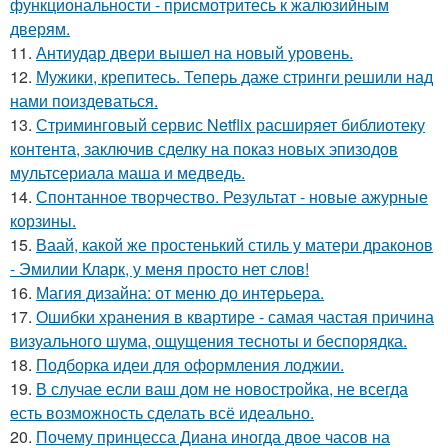
функциональности - присмотритесь к жалюзийным
дверям.
11.
Антиудар двери вышел на новый уровень.
12.
Мужики, крепитесь. Теперь даже стринги решили над
нами поиздеваться.
13.
Стриминговый сервис Netflix расширяет библиотеку
контента, заключив сделку на показ новых эпизодов
мультсериала маша и медведь.
14.
Спонтанное творчество. Результат - новые ажурные
корзины.
15.
Ваай, какой же простенький стиль у матери драконов
- Эмилии Кларк, у меня просто нет слов!
16.
Магия дизайна: от меню до интерьера.
17.
Ошибки хранения в квартире - самая частая причина
визуального шума, ощущения тесноты и беспорядка.
18.
Подборка идеи для оформления лоджии.
19.
В случае если ваш дом не новостройка, не всегда
есть возможность сделать всё идеально.
20.
Почему принцесса Диана иногда двое часов на