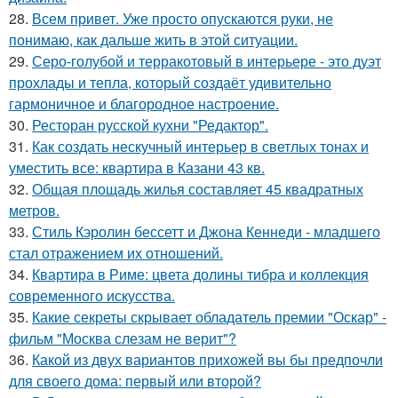
28.
Всем привет. Уже просто опускаются руки, не
понимаю, как дальше жить в этой ситуации.
29.
Серо-голубой и терракотовый в интерьере - это дуэт
прохлады и тепла, который создаёт удивительно
гармоничное и благородное настроение.
30.
Ресторан русской кухни "Редактор".
31.
Как создать нескучный интерьер в светлых тонах и
уместить все: квартира в Казани 43 кв.
32.
Общая площадь жилья составляет 45 квадратных
метров.
33.
Стиль Кэролин бессетт и Джона Кеннеди - младшего
стал отражением их отношений.
34.
Квартира в Риме: цвета долины тибра и коллекция
современного искусства.
35.
Какие секреты скрывает обладатель премии "Оскар" -
фильм "Москва слезам не верит"?
36.
Какой из двух вариантов прихожей вы бы предпочли
для своего дома: первый или второй?