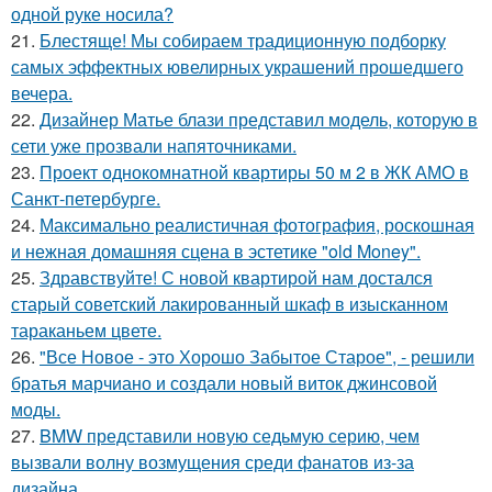
одной руке носила?
21.
Блестяще! Мы собираем традиционную подборку
самых эффектных ювелирных украшений прошедшего
вечера.
22.
Дизайнер Матье блази представил модель, которую в
сети уже прозвали напяточниками.
23.
Проект однокомнатной квартиры 50 м 2 в ЖК АМО в
Санкт-петербурге.
24.
Максимально реалистичная фотография, роскошная
и нежная домашняя сцена в эстетике "old Money".
25.
Здравствуйте! С новой квартирой нам достался
старый советский лакированный шкаф в изысканном
тараканьем цвете.
26.
"Все Новое - это Хорошо Забытое Старое", - решили
братья марчиано и создали новый виток джинсовой
моды.
27.
BMW представили новую седьмую серию, чем
вызвали волну возмущения среди фанатов из-за
дизайна.