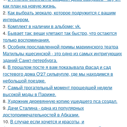
как план на новую жизнь.
2.
Как выбрать зеркало, которое подружится с вашим
интерьером.
3.
Комплект в наличии в альбоме: vk.
4.
Бывает так: вещи улетают так быстро, что остаются
только воспоминания.
5.
Особняк прославленной примы мариинского театра
Матильды кшесинской - это одно из самых интригующих
зданий Санкт-петербурга.
6.
В прошлом посте я вам показывала фасад и сад
гостевого дома O'27 сильвупле, где мы находимся в
небольшой поездке.
7.
Самый трогательный момент прошедшей недели
высокой моды в Париже.
8.
Художник деревянную копию ушедшего пса создал.
9.
Дачи Сталина - одна из популярных
достопримечательностей в Абхазии.
10.
В случае если хочется и красоты, и