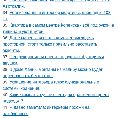
Австралии.
34.
Реализованный интерьер квартиры, площадью 103
кв.
35.
Квартира в самом центре Копейска - всё под рукой, а
тишина и уют внутри.
36.
Даже маленькая спальня может выглядеть
просторной, стоит только правильно расставить
акценты.
37.
Перфекционисты оценят: однушка с функциями
двушки.
38.
В доме Ханны монтаны из малибу можно будет
переночевать бесплатно.
39.
Украшение интерьера плюс функциональные
системы хранения.
40.
Какие комнаты лучше всего для оранжевого цвета
подходят?
41.
Я давно заметила: интерьеры похожи на
влюблённых.