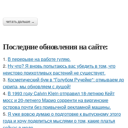
читать дальше →
Последние обновления на сайте:
1.
В перерыве на работе гуляю.
2.
Ну что? Я вновь попытаюсь вас убедить в том, что
неистово прихотливых растений не существует.
3.
Косметический бум в "Голубом Ручейке": отмываем до
скрипа, мы обновляем с душой!
4.
В 1993 году Calvin Klein отправил 18-летнюю Кейт
мосс и 20-летнего Марио сорренти на виргинские
острова почти без привычной рекламной машины.
5.
Я уже вовсю думаю о подготовке к выпускному этого
года и хочу поделиться мыслями о том, какие платья
сейчас в моде.