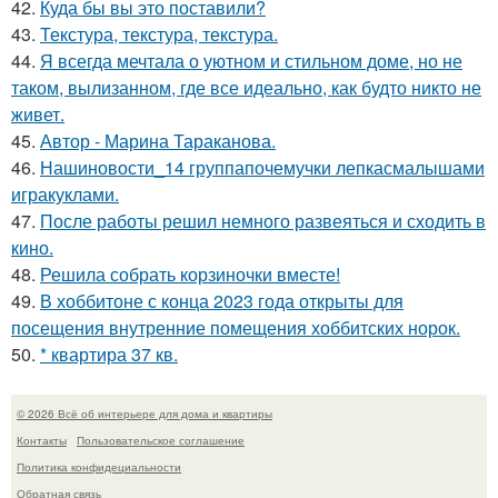
42.
Куда бы вы это поставили?
43.
Текстура, текстура, текстура.
44.
Я всегда мечтала о уютном и стильном доме, но не
таком, вылизанном, где все идеально, как будто никто не
живет.
45.
Автор - Марина Тараканова.
46.
Нашиновости_14 группапочемучки лепкасмалышами
игракуклами.
47.
После работы решил немного развеяться и сходить в
кино.
48.
Решила собрать корзиночки вместе!
49.
В хоббитоне с конца 2023 года открыты для
посещения внутренние помещения хоббитских норок.
50.
* квартира 37 кв.
© 2026 Всё об интерьере для дома и квартиры
Контакты
Пользовательское соглашение
Политика конфидециальности
Обратная связь