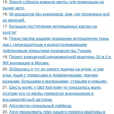
15.
Xiaomi собрала команду мечты для доминации на
рынке авто.
16.
56 квадратов без коридоров: дом, где продумано всё
до мелочей.
17.
Большое поступление интерьерных картин на
холсте!
18.
Представляю вашему вниманию интерьерную ткань
дак с грязезашитным и водоотталкивающим
тефлоновым покрытием производства Турции.
19.
Проект компактной однокомнатной квартиры 32 м 2 в
ЖК инновация в Москве.
20.
Добралась я тут до одного ящичка на кухне, а там
клад, ящик с термосами и термокружками, причем
разными, большими и маленькими, старыми и новыми.
21.
Шесть колёс у G63 6x6 кому-то показалось мало,
поэтому кто-то якобы превратил внедорожник в
восьмиколёсный автодом.
22.
Абсолютно гениальный лайфхак.
23.
Хочу продолжить тему нашего проекта квартиры в