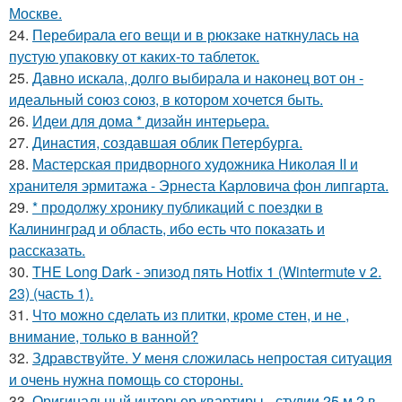
Москве.
24.
Перебирала его вещи и в рюкзаке наткнулась на
пустую упаковку от каких-то таблеток.
25.
Давно искала, долго выбирала и наконец вот он -
идеальный союз союз, в котором хочется быть.
26.
Идеи для дома * дизайн интерьера.
27.
Династия, создавшая облик Петербурга.
28.
Мастерская придворного художника Николая II и
хранителя эрмитажа - Эрнеста Карловича фон липгарта.
29.
* продолжу хронику публикаций с поездки в
Калининград и область, ибо есть что показать и
рассказать.
30.
THE Long Dark - эпизод пять Hotfix 1 (Wintermute v 2.
23) (часть 1).
31.
Что можно сделать из плитки, кроме стен, и не ,
внимание, только в ванной?
32.
Здравствуйте. У меня сложилась непростая ситуация
и очень нужна помощь со стороны.
33.
Оригинальный интерьер квартиры - студии 25 м 2 в