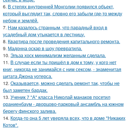
6.
В степях внутренней Монголии появился объект,
который выглядит так, словно его забыли где-то между
небом и землёй.
7.
Нам казалось странным, что парадный вход в
усадебный дом утыкается в лестницу.
8.
Квартира после проведения капитального ремонта.
9.
Мадонна оскар в шоу превратила.
10.
Эльза хоск минимализм желанным сделала.
11.
В случае если ты пришёл в дом к тому, у кого нет
книг, никогда не занимайся с ним сексом, - знаменитая
цитата Джона уотерса.
12.
Оказывается, можно сделать ремонт так, чтобы не
был заметен бардак.
13.
Ученик 7 "А" класса Николай манаков посетил
ораниенбаум - дворцово-парковый ансамбль на южном
берегу финского залива.
14.
Когда-то она 5 лет уверяла всех, что в доме "Никаких
Котов".