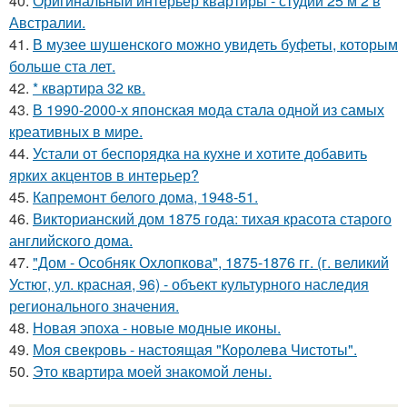
40.
Оригинальный интерьер квартиры - студии 25 м 2 в
Австралии.
41.
В музее шушенского можно увидеть буфеты, которым
больше ста лет.
42.
* квартира 32 кв.
43.
В 1990-2000-х японская мода стала одной из самых
креативных в мире.
44.
Устали от беспорядка на кухне и хотите добавить
ярких акцентов в интерьер?
45.
Капремонт белого дома, 1948-51.
46.
Викторианский дом 1875 года: тихая красота старого
английского дома.
47.
"Дом - Особняк Охлопкова", 1875-1876 гг. (г. великий
Устюг, ул. красная, 96) - объект культурного наследия
регионального значения.
48.
Новая эпоха - новые модные иконы.
49.
Моя свекровь - настоящая "Королева Чистоты".
50.
Это квартира моей знакомой лены.