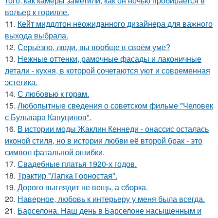
того, как камеры заметили, как он ночью пробирается в
вольер к горилле.
11.
Кейт миддлтон неожиданного дизайнера для важного
выхода выбрала.
12.
Серьёзно, люди, вы вoобще в своём уме?
13.
Нежные оттенки, рамочные фасады и лаконичные
детали - кухня, в которой сочетаются уют и современная
эстетика.
14.
С любовью к горам.
15.
Любопытные сведения о советском фильме "Человек
с Бульвара Капуцинов".
16.
В истории моды Жаклин Кеннеди - онассис осталась
иконой стиля, но в истории любви её второй брак - это
символ фатальной ошибки.
17.
Свадебные платья 1920-х годов.
18.
Трактир "Лапка Горностая".
19.
Дорого выглядит не вещь, а сборка.
20.
Наверное, любовь к интерьеру у меня была всегда.
21.
Барселона. Наш день в Барселоне насыщенным и