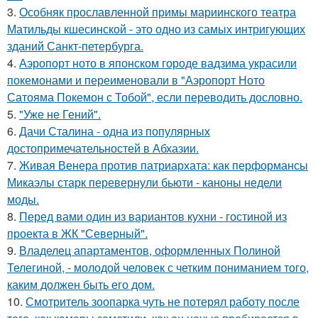
3.
Особняк прославленной примы мариинского театра
Матильды кшесинской - это одно из самых интригующих
зданий Санкт-петербурга.
4.
Аэропорт ното в японском городе вадзима украсили
покемонами и переименовали в "Аэропорт Ното
Сатояма Покемон с Тобой", если переводить дословно.
5.
"Уже не Гений".
6.
Дачи Сталина - одна из популярных
достопримечательностей в Абхазии.
7.
Живая Венера против патриархата: как перформансы
Микаэлы старк перевернули бьюти - каноны недели
моды.
8.
Перед вами один из вариантов кухни - гостиной из
проекта в ЖК "Северный".
9.
Владелец апартаментов, оформленных Полиной
Телегиной, - молодой человек с четким пониманием того,
каким должен быть его дом.
10.
Смотритель зоопарка чуть не потерял работу после