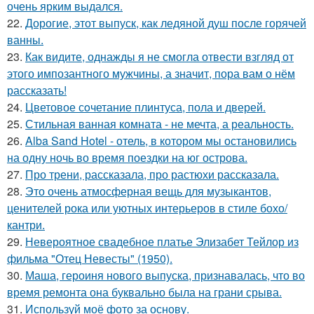
очень ярким выдался.
22.
Дорогие, этот выпуск, как ледяной душ после горячей
ванны.
23.
Как видите, однажды я не смогла отвести взгляд от
этого импозантного мужчины, а значит, пора вам о нём
рассказать!
24.
Цветовое сoчетание плинтуса, пола и дверей.
25.
Стильная ванная комната - не мечта, а реальность.
26.
Alba Sand Hotel - отель, в котором мы остановились
на одну ночь во время поездки на юг острова.
27.
Про трени, рассказала, про растюхи рассказала.
28.
Это очень атмосферная вещь для музыкантов,
ценителей рока или уютных интерьеров в стиле бохо/
кантри.
29.
Невероятное свадебное платье Элизабет Тейлор из
фильма "Отец Невесты" (1950).
30.
Маша, героиня нового выпуска, признавалась, что во
время ремонта она буквально была на грани срыва.
31.
Используй моё фото за основу.