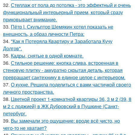
32.
Стеллаж от пола до потолка - это эффектный и очень
функциональный интерьерный прием, который сразу
приковывает внимание.
33.
Пётр I. Скульптор Шемякин хотел показать не
внешность, а образ личности Петра:
34.
"Как я Потеряла Квартиру и Заработала Кучу
Долгов".
35.
Кадры, снятые в одной комнате.
36.
Стильное решение: кнопка слива, встроенная в
стеновую плитку - аккуратно скрытая деталь, которая
превращает сантехнику в единое целое с интерьером.
37.
О кухне. Решила поделиться с вами частичкой своего
личного пространства.
38.
Цветной проект 1-комнатной квартиры 36, 3 м 2 (39, 8
м 2 с лоджией) в ЖК Дубровский в Пушкине (Санкт-
петербург.
39.
Вы замечали это ощущение: вроде всё чисто, но
чего-то не хватает?