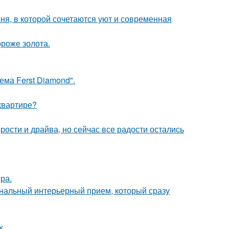
ня, в которой сочетаются уют и современная
ороже золота.
ема Ferst Diamond".
квартире?
рости и драйва, но сейчас все радости остались
ра.
ональный интерьерный прием, который сразу
х.