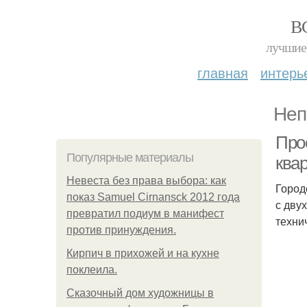
В
лучшие 
главная
интерь
Неп
Про
Популярные материалы
квар
Невеста без права выбора: как
Город
показ Samuel Cirnansck 2012 года
с дву
превратил подиум в манифест
техни
против принуждения.
Кирпич в прихожей и на кухне
поклеила.
Сказочный дом художницы в