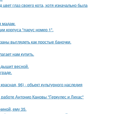
 цвет глаз своего кота, хотя изначально была
я мадам.
и корпуса "парус номер 1".
язаны выглядеть как простые баночки.
лагает нам купить.
 дышит весной.
граде.
. красная, 96) - объект культурного наследия
 работе Антонио Кановы "Геркулес и Лихас"
чиной, ему 35.