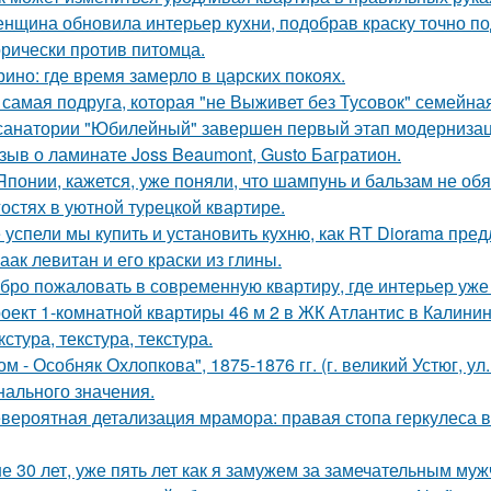
нщина обновила интерьер кухни, подобрав краску точно под
орически против питомца.
ино: где время замерло в царских покоях.
 самая подруга, которая "не Выживет без Тусовок" семейна
санатории "Юбилейный" завершен первый этап модернизаци
зыв о ламинате Joss Beaumont, Gusto Багратион.
Японии, кажется, уже поняли, что шампунь и бальзам не об
гостях в уютной турецкой квартире.
 успели мы купить и установить кухню, как RT Diorama пред
аак левитан и его краски из глины.
бро пожаловать в современную квартиру, где интерьер уже
оект 1-комнатной квартиры 46 м 2 в ЖК Атлантис в Калинин
кстура, текстура, текстура.
ом - Особняк Охлопкова", 1875-1876 гг. (г. великий Устюг, ул
нального значения.
вероятная детализация мрамора: правая стопа геркулеса в
е 30 лет, уже пять лет как я замужем за замечательным муж