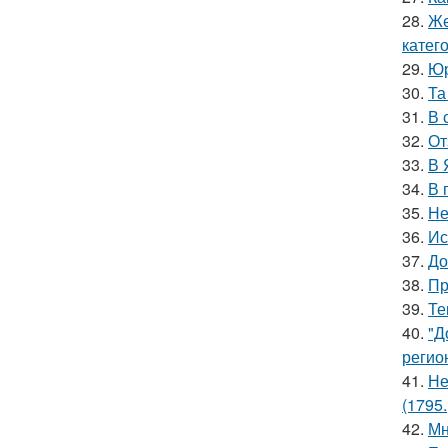
28.
Же
катег
29.
Юр
30.
Та
31.
В 
32.
От
33.
В 
34.
В 
35.
Не
36.
Ис
37.
До
38.
Пр
39.
Те
40.
"Д
регио
41.
Не
(1795.
42.
Мн