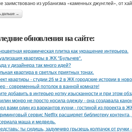
е заимствовано из урбанизма «каменных джунглей», от хай 
ь дальше →
ледние обновления на сайте:
ноцветная керамическая плитка как украшение интерьера.
уализация квартиры в ЖК "Булычев".
уда у дизайнера так много идей?
льная квартира в светлых приятных тонах.
ект квартиры - студии 25 м 2 в ЖК городские истории в нов
ер - современный потолок в ванной комнате!
ите добавить в интерьер нотку изысканности и при этом об
илин монро не просто носила одежду - она создавала канон
ед вами один из вариантов кухни - гостиной из проекта в Ж
риминговый сервис Netflix расширяет библиотеку контента,
сериала маша и медведь.
едставь: ты сидишь, задумчиво грызешь колпачок от ручки -