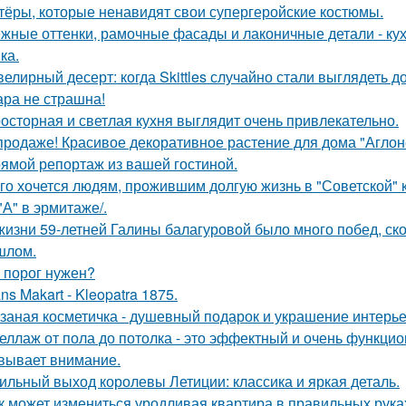
тёры, которые ненавидят свои супергеройские костюмы.
жные оттенки, рамочные фасады и лаконичные детали - кух
ка.
елирный десерт: когда Skittles случайно стали выглядеть д
ра не страшна!
осторная и светлая кухня выглядит очень привлекательно.
продаже! Красивое декоративное растение для дома "Аглон
ямой репортаж из вашей гостиной.
го хочется людям, прожившим долгую жизнь в "Советской" 
 "А" в эрмитаже/.
жизни 59-летней Галины балагуровой было много побед, ско
шлом.
 порог нужен?
ns Makart - Kleopatra 1875.
заная косметичка - душевный подарок и украшение интерье
еллаж от пола до потолка - это эффектный и очень функци
вывает внимание.
ильный выход королевы Летиции: классика и яркая деталь.
к может измениться уродливая квартира в правильных рука