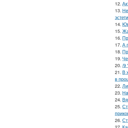
12.
Ак
13.
Не
эстети
14.
Юв
15.
Жа
16.
Пр
17.
А 
18.
Пр
19.
Че
20.
/9
21.
В 
в про
22.
Ли
23.
Ha
24.
Вя
25.
Ст
прико
26.
Ст
27.
Ка