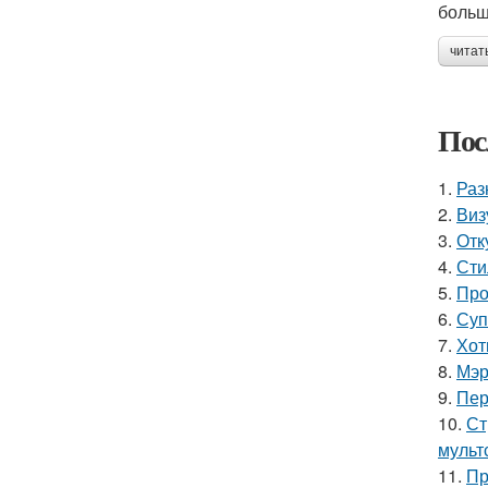
больш
читат
Пос
1.
Раз
2.
Виз
3.
Отк
4.
Сти
5.
Про
6.
Суп
7.
Хот
8.
Мэр
9.
Пер
10.
Ст
мульт
11.
Пр