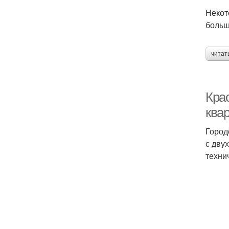
Некот
больш
читат
Кра
квар
Город
с дву
техни