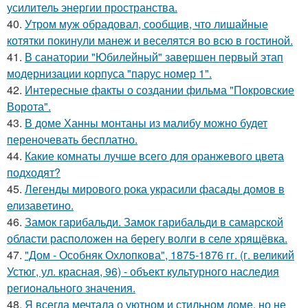
усилитель энергии пространства.
40.
Утром муж обрадовал, сообщив, что лишайные
котятки покинули манеж и веселятся во всю в гостиной.
41.
В санатории "Юбилейный" завершен первый этап
модернизации корпуса "парус номер 1".
42.
Интересные факты о создании фильма "Покровские
Ворота".
43.
В доме Ханны монтаны из малибу можно будет
переночевать бесплатно.
44.
Какие комнаты лучше всего для оранжевого цвета
подходят?
45.
Легенды мирового рока украсили фасады домов в
елизаветино.
46.
Замок гарибальди. Замок гарибальди в самарской
области расположен на берегу волги в селе хрящёвка.
47.
"Дом - Особняк Охлопкова", 1875-1876 гг. (г. великий
Устюг, ул. красная, 96) - объект культурного наследия
регионального значения.
48.
Я всегда мечтала о уютном и стильном доме, но не