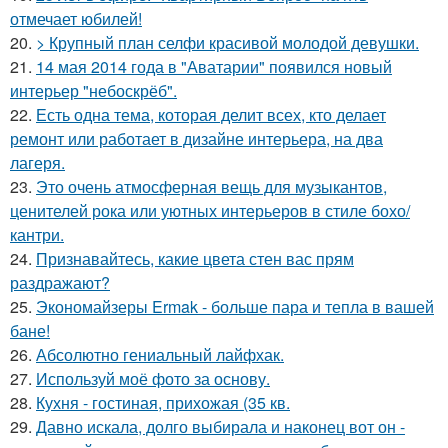
отмечает юбилей!
20.
> Крупный план селфи красивой молодой девушки.
21.
14 мая 2014 года в "Аватарии" появился новый
интерьер "небоскрёб".
22.
Есть одна тема, которая делит всех, кто делает
ремонт или работает в дизайне интерьера, на два
лагеря.
23.
Это очень атмосферная вещь для музыкантов,
ценителей рока или уютных интерьеров в стиле бохо/
кантри.
24.
Признавайтесь, какие цвета стен вас прям
раздражают?
25.
Экономайзеры Ermak - больше пара и тепла в вашей
бане!
26.
Абсолютно гениальный лайфхак.
27.
Используй моё фото за основу.
28.
Кухня - гостиная, прихожая (35 кв.
29.
Давно искала, долго выбирала и наконец вот он -