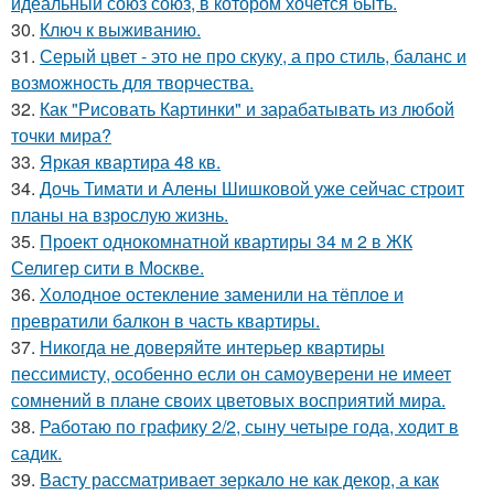
идеальный союз союз, в котором хочется быть.
30.
Ключ к выживанию.
31.
Серый цвет - это не про скуку, а про стиль, баланс и
возможность для творчества.
32.
Как "Рисовать Картинки" и зарабатывать из любой
точки мира?
33.
Яркая квартира 48 кв.
34.
Дочь Тимати и Алены Шишковой уже сейчас строит
планы на взрослую жизнь.
35.
Проект однокомнатной квартиры 34 м 2 в ЖК
Селигер сити в Москве.
36.
Холодное остекление заменили на тёплое и
превратили балкон в часть квартиры.
37.
Никогда не доверяйте интерьер квартиры
пессимисту, особенно если он самоуверени не имеет
сомнений в плане своих цветовых восприятий мира.
38.
Работаю по графику 2/2, сыну четыре года, ходит в
садик.
39.
Васту рассматривает зеркало не как декор, а как