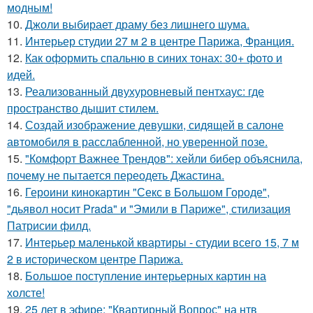
модным!
10.
Джоли выбирает драму без лишнего шума.
11.
Интерьер студии 27 м 2 в центре Парижа, Франция.
12.
Как оформить спальню в синих тонах: 30+ фото и
идей.
13.
Реализованный двухуровневый пентхаус: где
пространство дышит стилем.
14.
Создай изображение девушки, сидящей в салоне
автомобиля в расслабленной, но уверенной позе.
15.
"Комфорт Важнее Трендов": хейли бибер объяснила,
почему не пытается переодеть Джастина.
16.
Героини кинокартин "Секс в Большом Городе",
"дьявол носит Prada" и "Эмили в Париже", стилизация
Патрисии филд.
17.
Интерьер маленькой квартиры - студии всего 15, 7 м
2 в историческом центре Парижа.
18.
Большое поступление интерьерных картин на
холсте!
19.
25 лет в эфире: "Квартирный Вопрос" на нтв