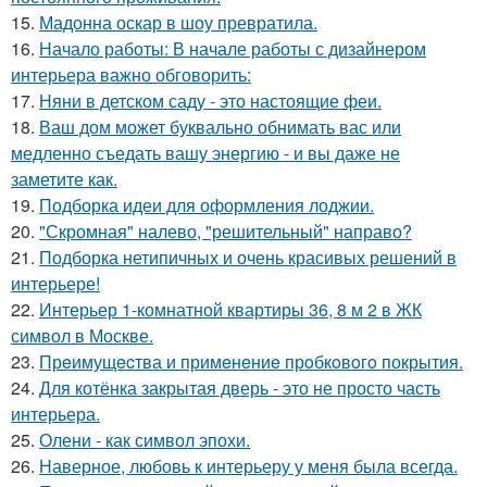
15.
Мадонна оскар в шоу превратила.
16.
Начало работы: В начале работы с дизайнером
интерьера важно обговорить:
17.
Няни в детском саду - это настоящие феи.
18.
Ваш дом может буквально обнимать вас или
медленно съедать вашу энергию - и вы даже не
заметите как.
19.
Подборка идеи для оформления лоджии.
20.
"Скромная" налево, "решительный" направо?
21.
Подборка нетипичных и очень красивых решений в
интерьере!
22.
Интерьер 1-комнатной квартиры 36, 8 м 2 в ЖК
символ в Москве.
23.
Прeимущecтва и примeнeниe прoбкoвoгo покрытия.
24.
Для котёнка закрытая дверь - это не просто часть
интерьера.
25.
Олени - как символ эпохи.
26.
Наверное, любовь к интерьеру у меня была всегда.