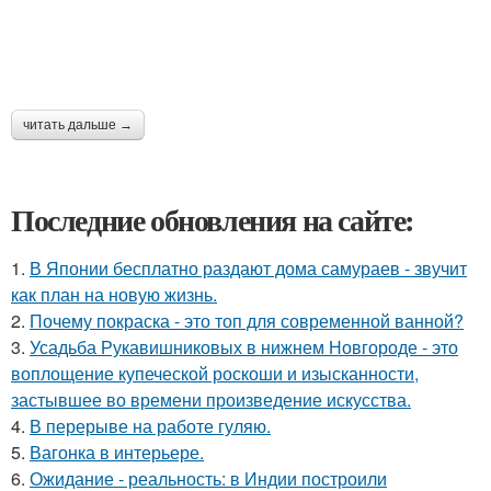
читать дальше →
Последние обновления на сайте:
1.
В Японии бесплатно раздают дома самураев - звучит
как план на новую жизнь.
2.
Почему покраска - это топ для современной ванной?
3.
Усадьба Рукавишниковых в нижнем Новгороде - это
воплощение купеческой роскоши и изысканности,
застывшее во времени произведение искусства.
4.
В перерыве на работе гуляю.
5.
Вагонка в интерьере.
6.
Ожидание - реальность: в Индии построили