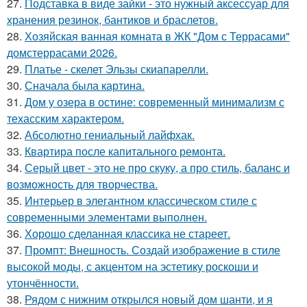
27.
Подставка в виде зайки - это нужный аксессуар для
хранения резинок, бантиков и браслетов.
28.
Хозяйская ванная комната в ЖК "Дом с Террасами"
домстеррасами 2026.
29.
Платье - скелет Эльзы скиапарелли.
30.
Сначала была картина.
31.
Дом у озера в остине: современный минимализм с
техасским характером.
32.
Абсолютно гениальный лайфхак.
33.
Квартира после капитального ремонта.
34.
Серый цвет - это не про скуку, а про стиль, баланс и
возможность для творчества.
35.
Интерьер в элегантном классическом стиле с
современными элементами выполнен.
36.
Хорошо сделанная классика не стареет.
37.
Промпт: Внешность. Создай изображение в стиле
высокой моды, с акцентом на эстетику роскоши и
утончённости.
38.
Рядом с нижним открылся новый дом шанти, и я