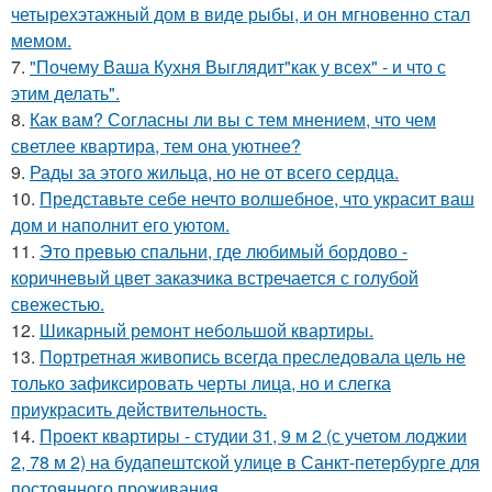
четырехэтажный дом в виде рыбы, и он мгновенно стал
мемом.
7.
"Почему Ваша Кухня Выглядит"как у всех" - и что с
этим делать".
8.
Как вам? Согласны ли вы с тем мнением, что чем
светлее квартира, тем она уютнее?
9.
Рады за этого жильца, но не от всего сердца.
10.
Представьте себе нечто волшебное, что украсит ваш
дом и наполнит его уютом.
11.
Это превью спальни, где любимый бордово -
коричневый цвет заказчика встречается с голубой
свежестью.
12.
Шикарный ремонт небольшой квартиры.
13.
Портретная живопись всегда преследовала цель не
только зафиксировать черты лица, но и слегка
приукрасить действительность.
14.
Проект квартиры - студии 31, 9 м 2 (с учетом лоджии
2, 78 м 2) на будапештской улице в Санкт-петербурге для
постоянного проживания.