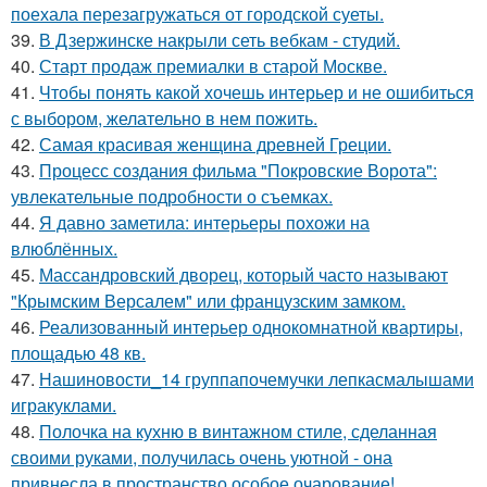
поехала перезагружаться от городской суеты.
39.
В Дзержинске накрыли сеть вебкам - студий.
40.
Старт продаж премиалки в старой Москве.
41.
Чтобы понять какой хочешь интерьер и не ошибиться
с выбором, желательно в нем пожить.
42.
Самая красивая женщина древней Греции.
43.
Процесс создания фильма "Покровские Ворота":
увлекательные подробности о съемках.
44.
Я давно заметила: интерьеры похожи на
влюблённых.
45.
Массандровский дворец, который часто называют
"Крымским Версалем" или французским замком.
46.
Реализованный интерьер однокомнатной квартиры,
площадью 48 кв.
47.
Нашиновости_14 группапочемучки лепкасмалышами
игракуклами.
48.
Полочка на кухню в винтажном стиле, сделанная
своими руками, получилась очень уютной - она
привнесла в пространство особое очарование!