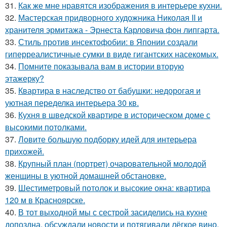
31.
Как же мне нравятся изображения в интерьере кухни.
32.
Мастерская придворного художника Николая II и
хранителя эрмитажа - Эрнеста Карловича фон липгарта.
33.
Стиль против инсектофобии: в Японии создали
гиперреалистичные сумки в виде гигантских насекомых.
34.
Помните показывала вам в истории вторую
этажерку?
35.
Квартира в наследство от бабушки: недорогая и
уютная переделка интерьера 30 кв.
36.
Кухня в шведской квартире в историческом доме с
высокими потолками.
37.
Ловите большую подборку идей для интерьера
прихожей.
38.
Крупный план (портрет) очаровательной молодой
женщины в уютной домашней обстановке.
39.
Шестиметровый потолок и высокие окна: квартира
120 м в Красноярске.
40.
В тот выходной мы с сестрой засиделись на кухне
допоздна, обсуждали новости и потягивали лёгкое вино.