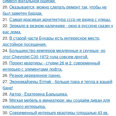
символ фатальной ошибки.
20.
Оказывается, можно сделать ремонт так, чтобы не
был заметен бардак.
21.
Самая красивая архитектура ссср не видна с улицы.
22.
Зеркало в резном наличнике - окно в русскую сказку у
вас дома.
23.
В старой части Бухары есть интересное место,
достойное посещения.
24.
Большинство кемперов медленные и скучные, но
этот Chevrolet C30 1972 года совсем другой.
25.
Проект квартиры - студии 26 м 2. современный
интерьер с элементами лофта.
26.
Резное деревянное панно.
27.
Экономайзеры Ermak - больше пара и тепла в вашей
бане!
28.
Автор - Екатерина Барышева.
29.
Мягкая мебель в миниатюре: мы создаём диван для
кукольного интерьера.
30.
Cовременный интерьер квартиры площадью 43 кв.