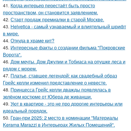
41.
Когда интерьер перестаёт быть просто
пространством, он становится заявлением.
42.
Старт продаж премиалки в старой Москве.
43.
Helvetica - самый узнаваемый и влиятельный шрифт
в мире.
44.
Откуда в храме кит?
45.
Интересные факты о создании фильма "Покровские
Ворота".
46.
Дом мечты. Дом Джулии и Тобиаса на опушке леса и
рядом с морем.
47.
Платье, ставшее легендой: как свадебный образ
Грейс келли изменил представление о невесте.
48.
Принцесса Грейс келли дважды появлялась в
зелёном костюме от Юбера де живанши.
49.
Уют в квартире - это не про дорогие интерьеры или
идеальный порядок.
50.
Гран-при 2025: 2 место в номинации "Материалы
Kerama Marazzi в Интерьерах Жилых Помещений".