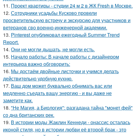
11.
Проект квартиры - студии 24 м 2 в ЖК Fresh в Москве.
12.
Сотрудники усадьбы Кусково провели
просветительскую встречу и экскурсию для участников и
ветеранов сво военно-инженерной академии.
13.
Pinterest опубликовал ежегодный Summer Trend
Report.
14.
Они не могли дышать, не могли есть.
15.
Начало работы: В начале работы с дизайнером
интерьера важно обговорить:
16.
Мы достаём двойные листочки и учимся делать
действительно удобную кухню.
17.
Ваш дом может буквально обнимать вас или
медленно съедать вашу энергию - и вы даже не
заметите как.
18.
"Не Магия, а Биология": разгадана тайна "монет фей"
со дна британских рек.
19.
В истории моды Жаклин Кеннеди - онассис осталась
иконой стиля, но в истории любви её второй брак - это