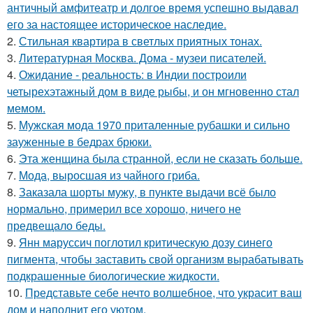
античный амфитеатр и долгое время успешно выдавал
его за настоящее историческое наследие.
2.
Стильная квартира в светлых приятных тонах.
3.
Литературная Москва. Дома - музеи писателей.
4.
Ожидание - реальность: в Индии построили
четырехэтажный дом в виде рыбы, и он мгновенно стал
мемом.
5.
Мужская мода 1970 приталенные рубашки и сильно
зауженные в бедрах брюки.
6.
Эта женщина была странной, если не сказать больше.
7.
Мода, выросшая из чайного гриба.
8.
Заказала шорты мужу, в пункте выдачи всё было
нормально, примерил все хорошо, ничего не
предвещало беды.
9.
Янн маруссич поглотил критическую дозу синего
пигмента, чтобы заставить свой организм вырабатывать
подкрашенные биологические жидкости.
10.
Представьте себе нечто волшебное, что украсит ваш
дом и наполнит его уютом.