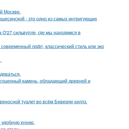
ой Москве.
шесинской - это одно из самых интригующих
 O'27 сильвупле, где мы находимся в
о современный лофт, классический стиль или эко
.
деваться.
агоценный камень, обладающий древней и
ереносной туалет во всём Беверли хиллз.
 удобную кухню.