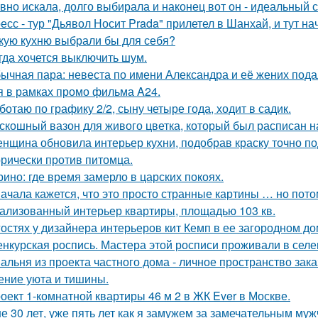
вно искала, долго выбирала и наконец вот он - идеальный с
есс - тур "Дьявол Носит Prada" прилетел в Шанхай, и тут н
кую кухню выбрали бы для себя?
гда хочется выключить шум.
ычная пара: невеста по имени Александра и её жених пода
я в рамках промо фильма A24.
ботаю по графику 2/2, сыну четыре года, ходит в садик.
скошный вазон для живого цветка, который был расписан на
нщина обновила интерьер кухни, подобрав краску точно под
орически против питомца.
ино: где время замерло в царских покоях.
ачала кажется, что это просто странные картины … но пото
ализованный интерьер квартиры, площадью 103 кв.
гостях у дизайнера интерьеров кит Кемп в ее загородном д
нкурская роспись. Мастера этой росписи проживали в селени
альня из проекта частного дома - личное пространство заказ
ние уюта и тишины.
оект 1-комнатной квартиры 46 м 2 в ЖК Ever в Москве.
е 30 лет, уже пять лет как я замужем за замечательным муж