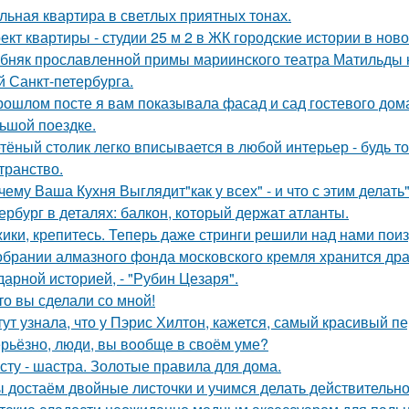
льная квартира в светлых приятных тонах.
ект квартиры - студии 25 м 2 в ЖК городские истории в нов
бняк прославленной примы мариинского театра Матильды к
й Санкт-петербурга.
рошлом посте я вам показывала фасад и сад гостевого дома
ьшой поездке.
тёный столик легко вписывается в любой интерьер - будь т
транство.
чему Ваша Кухня Выглядит"как у всех" - и что с этим делать"
ербург в деталях: балкон, который держат атланты.
ики, крепитесь. Теперь даже стринги решили над нами поиз
обрании алмазного фонда московского кремля хранится др
дарной историей, - "Рубин Цезаря".
то вы сделали со мной!
тут узнала, что у Пэрис Хилтон, кажется, самый красивый п
рьёзно, люди, вы вoобще в своём уме?
сту - шастра. Золотые правила для дома.
 достаём двойные листочки и учимся делать действительно