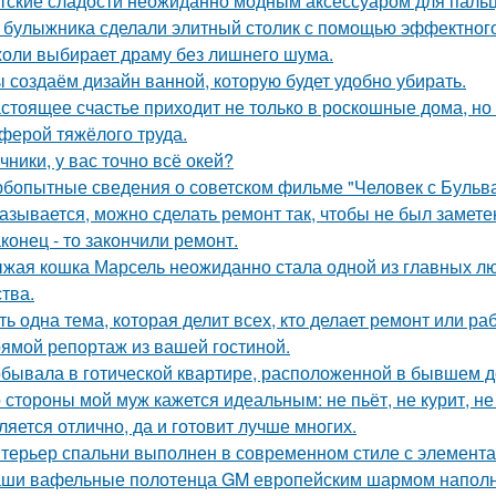
тские сладости неожиданно модным аксессуаром для пальц
 булыжника сделали элитный столик с помощью эффектного
оли выбирает драму без лишнего шума.
 создаём дизайн ванной, которую будет удобно убирать.
стоящее счастье приходит не только в роскошные дома, но
ферой тяжёлого труда.
чники, у вас точно всё окей?
бопытные сведения о советском фильме "Человек с Бульва
азывается, можно сделать ремонт так, чтобы не был замете
конец - то закончили ремонт.
жая кошка Марсель неожиданно стала одной из главных л
ства.
ть одна тема, которая делит всех, кто делает ремонт или ра
ямой репортаж из вашей гостиной.
бывала в готической квартире, расположенной в бывшем д
 стороны мой муж кажется идеальным: не пьёт, не курит, не
ляется отлично, да и готовит лучше многих.
терьер спальни выполнен в современном стиле с элемента
ши вафельные полотенца GM европейским шармом напол