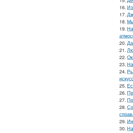
15.
Де
16.
Из
17.
Дж
18.
Мы
19.
На
атмос
20.
Да
21.
Лю
22.
Ок
23.
На
24.
Ры
искус
25.
Ес
26.
Пр
27.
По
28.
Со
справ
29.
Ин
30.
На