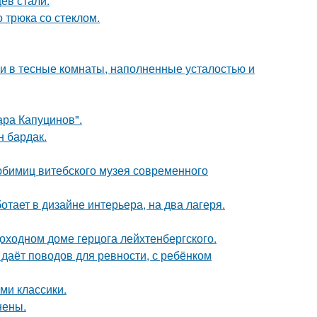
ев стали.
 трюка со стеклом.
 и в тесные комнаты, наполненные усталостью и
ра Капуцинов".
н бардак.
юбимиц витебского музея современного
ботает в дизайне интерьера, на два лагеря.
оходном доме герцога лейхтенбергского.
 даёт поводов для ревности, с ребёнком
ми классики.
нены.