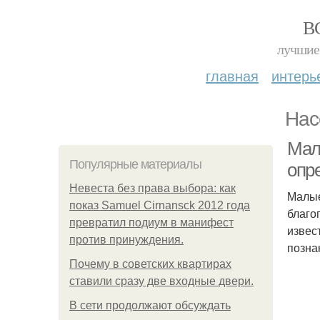
В
лучшие 
главная
интерь
Нас
Мал
Популярные материалы
опр
Невеста без права выбора: как
Малые
показ Samuel Cirnansck 2012 года
благо
превратил подиум в манифест
извес
против принуждения.
позна
Почему в советских квартирах
ставили сразу две входные двери.
В сети продолжают обсуждать