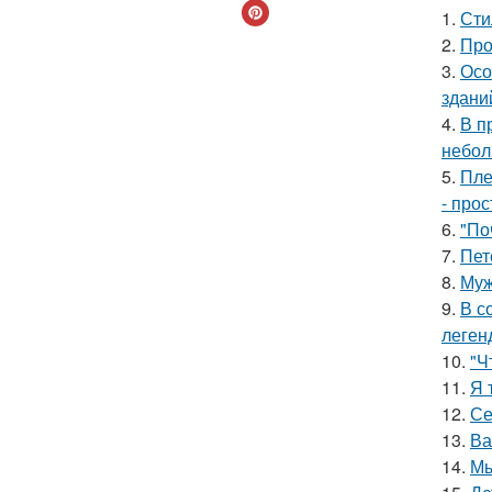
1.
Сти
2.
Про
3.
Осо
здани
4.
В п
небол
5.
Пле
- прос
6.
"По
7.
Пет
8.
Муж
9.
В с
леген
10.
"Ч
11.
Я 
12.
Се
13.
Ва
14.
Мы