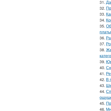
31.
Да
32.
Пр
33.
Ка
34.
Ко
35.
Об
плать
36.
Ра
37.
Ро
38.
Же
катег
39.
Юр
40.
Сн
41.
Ре
42.
В 
43.
Ше
44.
Сп
ощуще
45.
Пр
46.
Мн