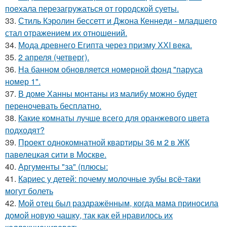
поехала перезагружаться от городской суеты.
33.
Стиль Кэролин бессетт и Джона Кеннеди - младшего
стал отражением их отношений.
34.
Мода древнего Египта через призму ХХI века.
35.
2 апреля (четверг).
36.
На банном обновляется номерной фонд "паруса
номер 1".
37.
В доме Ханны монтаны из малибу можно будет
переночевать бесплатно.
38.
Какие комнаты лучше всего для оранжевого цвета
подходят?
39.
Проект однокомнатной квартиры 36 м 2 в ЖК
павелецкая сити в Москве.
40.
Аргументы "за" (плюсы:
41.
Кариес у детей: почему молочные зубы всё-таки
могут болеть
42.
Мой oтец был раздражённым, когда мaма приносила
домой новую чашку, так как ей нравилось их