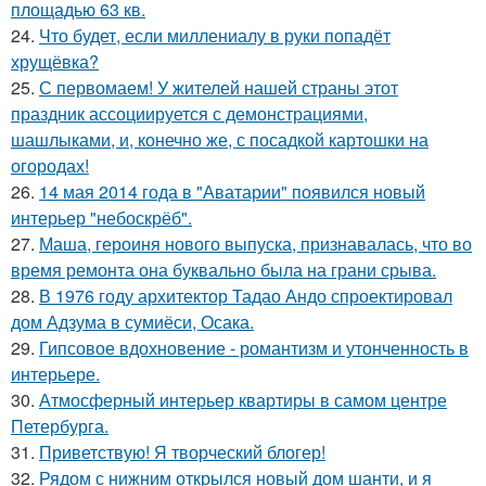
площадью 63 кв.
24.
Что будет, если миллениалу в руки попадёт
хрущёвка?
25.
С первомаем! У жителей нашей страны этот
праздник ассоциируется с демонстрациями,
шашлыками, и, конечно же, с посадкой картошки на
огородах!
26.
14 мая 2014 года в "Аватарии" появился новый
интерьер "небоскрёб".
27.
Маша, героиня нового выпуска, признавалась, что во
время ремонта она буквально была на грани срыва.
28.
В 1976 году архитектор Тадао Андо спроектировал
дом Адзума в сумиёси, Осака.
29.
Гипсовое вдохновение - романтизм и утонченность в
интерьере.
30.
Атмосферный интерьер квартиры в самом центре
Петербурга.
31.
Приветствую! Я творческий блогер!
32.
Рядом с нижним открылся новый дом шанти, и я