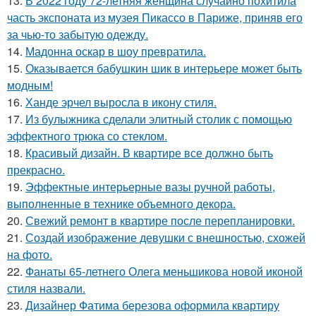
13.
В 2022 году 72-летняя женщина случайно похитила
часть экспоната из музея Пикассо в Париже, приняв его
за чью-то забытую одежду.
14.
Мадонна оскар в шоу превратила.
15.
Оказывается бабушкин шик в интерьере может быть
модным!
16.
Ханде эрчел выросла в икону стиля.
17.
Из булыжника сделали элитный столик с помощью
эффектного трюка со стеклом.
18.
Красивый дизайн. В квартире все должно быть
прекрасно.
19.
Эффектные интерьерные вазы ручной работы,
выполненные в технике объемного декора.
20.
Свежий ремонт в квартире после перепланировки.
21.
Создай изображение девушки с внешностью, схожей
на фото.
22.
Фанаты 65-летнего Олега меньшикова новой иконой
стиля назвали.
23.
Дизайнер Фатима березова оформила квартиру