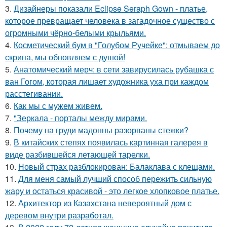
3.
Дизайнеры показали Eclipse Seraph Gown - платье,
которое превращает человека в загадочное существо с
огромными чёрно-белыми крыльями.
4.
Косметический бум в "Голубом Ручейке": отмываем до
скрипа, мы обновляем с душой!
5.
Анатомический мерч: в сети завирусилась рубашка с
ван Гогом, которая лишает художника уха при каждом
расстегивании.
6.
Как мы с мужем живем.
7.
"Зеркала - порталы между мирами.
8.
Почему на груди мадонны разорваны стежки?
9.
В китайских степях появилась картинная галерея в
виде разбившейся летающей тарелки.
10.
Новый страх разблокирован: Балаклава с клещами.
11.
Для меня самый лучший способ пережить сильную
жару и остаться красивой - это легкое хлопковое платье.
12.
Архитектор из Казахстана невероятный дом с
деревом внутри разработал.