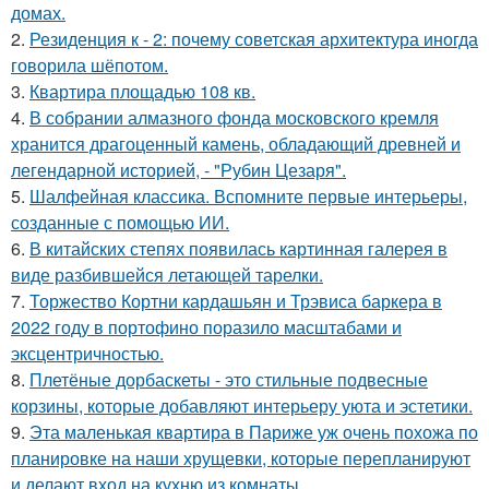
домах.
2.
Резиденция к - 2: почему советская архитектура иногда
говорила шёпотом.
3.
Квартира площадью 108 кв.
4.
В собрании алмазного фонда московского кремля
хранится драгоценный камень, обладающий древней и
легендарной историей, - "Рубин Цезаря".
5.
Шалфейная классика. Вспомните первые интерьеры,
созданные с помощью ИИ.
6.
В китайских степях появилась картинная галерея в
виде разбившейся летающей тарелки.
7.
Торжество Кортни кардашьян и Трэвиса баркера в
2022 году в портофино поразило масштабами и
эксцентричностью.
8.
Плетёные дорбаскеты - это стильные подвесные
корзины, которые добавляют интерьеру уюта и эстетики.
9.
Эта маленькая квартира в Париже уж очень похожа по
планировке на наши хрущевки, которые перепланируют
и делают вход на кухню из комнаты.