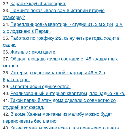
32.
Караоке клуб философия.
33.
Помните показывала вам в истории вторую
этажерку?
34.
Перепланировка квартиры - студии 31, 3 м 2 (34, 3 м
2 с лоджией) в Перми.
35.
Работаю по графику 2/2, сыну четыре года, ходит в
садик.
36.
Жизнь в ярком цвете.
37.
Общая площадь жилья составляет 45 квадратных
метров.
38.
Интерьер однокомнатной квартиры 46 м 2 в
Краснодаре.
39.
О растениях и одиночестве:
40.
Реализованный интерьер квартиры, площадью 78 кв.
41.
Такой первый этаж дома сделали с совместно со
студией арт фасад.
42.
В доме Ханны монтаны из малибу можно будет
переночевать бесплатно.
43.
Какие комнаты лучше всего для оранжевого цвета