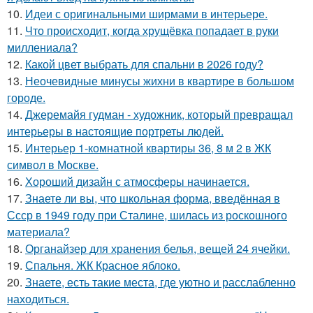
10.
Идеи с оригинальными ширмами в интерьере.
11.
Что происходит, когда хрущёвка попадает в руки
миллениала?
12.
Какой цвет выбрать для спальни в 2026 году?
13.
Неочевидные минусы жихни в квартире в большом
городе.
14.
Джеремайя гудман - художник, который превращал
интерьеры в настоящие портреты людей.
15.
Интерьер 1-комнатной квартиры 36, 8 м 2 в ЖК
символ в Москве.
16.
Хороший дизайн с атмосферы начинается.
17.
Знаете ли вы, что школьная форма, введённая в
Ссср в 1949 году при Сталине, шилась из роскошного
материала?
18.
Органайзер для хранения белья, вещей 24 ячейки.
19.
Спальня. ЖК Красное яблоко.
20.
Знаете, есть такие места, где уютно и расслабленно
находиться.