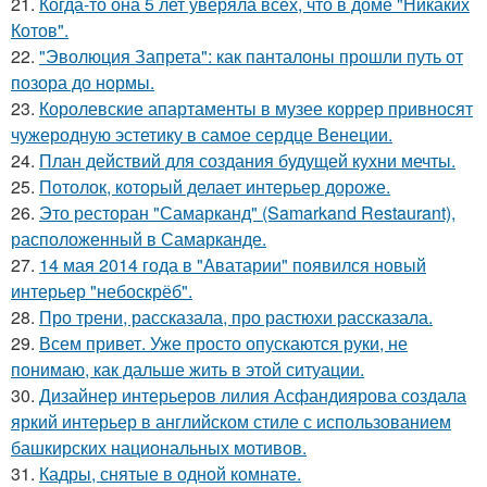
21.
Когда-то она 5 лет уверяла всех, что в доме "Никаких
Котов".
22.
"Эволюция Запрета": как панталоны прошли путь от
позора до нормы.
23.
Королевские апартаменты в музее коррер привносят
чужеродную эстетику в самое сердце Венеции.
24.
План действий для создания будущей кухни мечты.
25.
Потолок, который делает интерьер дороже.
26.
Это ресторан "Самарканд" (Samarkand Restaurant),
расположенный в Самарканде.
27.
14 мая 2014 года в "Аватарии" появился новый
интерьер "небоскрёб".
28.
Про трени, рассказала, про растюхи рассказала.
29.
Всем привет. Уже просто опускаются руки, не
понимаю, как дальше жить в этой ситуации.
30.
Дизайнер интерьеров лилия Асфандиярова создала
яркий интерьер в английском стиле с использованием
башкирских национальных мотивов.
31.
Кадры, снятые в одной комнате.