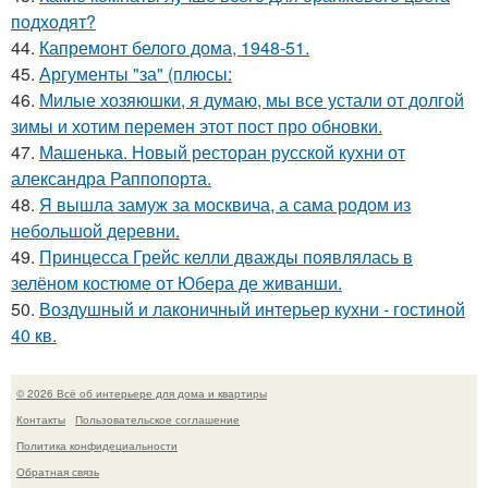
подходят?
44.
Капремонт белого дома, 1948-51.
45.
Аргументы "за" (плюсы:
46.
Милые хозяюшки, я думаю, мы все устали от долгой
зимы и хотим перемен этот пост про обновки.
47.
Машенька. Новый ресторан русской кухни от
александра Раппопорта.
48.
Я вышла замуж за москвича, а сама родом из
небольшой деревни.
49.
Принцесса Грейс келли дважды появлялась в
зелёном костюме от Юбера де живанши.
50.
Воздушный и лаконичный интерьер кухни - гостиной
40 кв.
© 2026 Всё об интерьере для дома и квартиры
Контакты
Пользовательское соглашение
Политика конфидециальности
Обратная связь