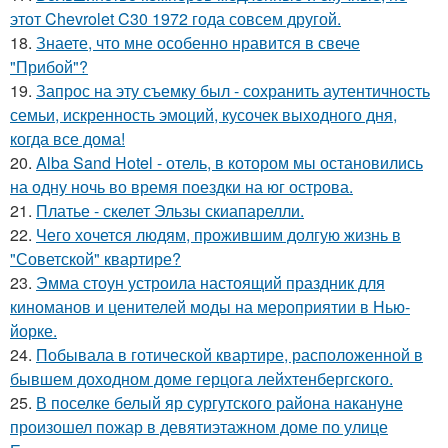
этот Chevrolet C30 1972 года совсем другой.
18.
Знаете, что мне особенно нравится в свече
"Прибой"?
19.
Запрос на эту съемку был - сохранить аутентичность
семьи, искренность эмоций, кусочек выходного дня,
когда все дома!
20.
Alba Sand Hotel - отель, в котором мы остановились
на одну ночь во время поездки на юг острова.
21.
Платье - скелет Эльзы скиапарелли.
22.
Чего хочется людям, прожившим долгую жизнь в
"Советской" квартире?
23.
Эмма стоун устроила настоящий праздник для
киноманов и ценителей моды на мероприятии в Нью-
йорке.
24.
Побывала в готической квартире, расположенной в
бывшем доходном доме герцога лейхтенбергского.
25.
В поселке белый яр сургутского района накануне
произошел пожар в девятиэтажном доме по улице