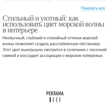
Показать все
Стильный и уютный: как
Волны в ванной
Волны в кухне
использовать цвет морской волны
комнате
в интерьере
Необычный, глубокий и спокойный оттенок морской
волны позволяет создать расслабленную обстановку.
Волна в интерьере
Этот цвет выигрышно смотрится в сочетании с песочной
гаммой и воссодает ассоциации о морском побережье.