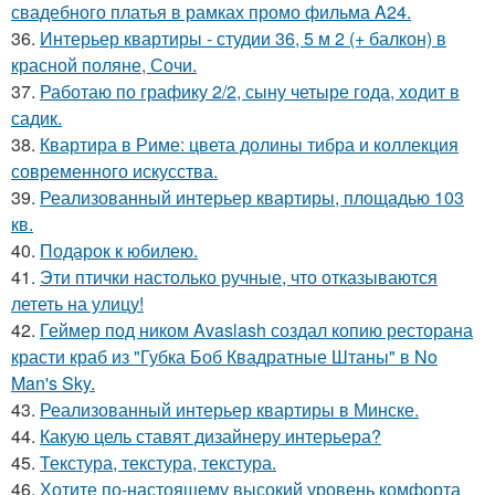
свадебного платья в рамках промо фильма A24.
36.
Интерьер квартиры - студии 36, 5 м 2 (+ балкон) в
красной поляне, Сочи.
37.
Работаю по графику 2/2, сыну четыре года, ходит в
садик.
38.
Квартира в Риме: цвета долины тибра и коллекция
современного искусства.
39.
Реализованный интерьер квартиры, площадью 103
кв.
40.
Подарок к юбилею.
41.
Эти птички настолько ручные, что отказываются
лететь на улицу!
42.
Геймер под ником Avaslash создал копию ресторана
красти краб из "Губка Боб Квадратные Штаны" в No
Man's Sky.
43.
Реализованный интерьер квартиры в Минске.
44.
Какую цель ставят дизайнеру интерьера?
45.
Текстура, текстура, текстура.
46.
Хотите по-настоящему высокий уровень комфорта