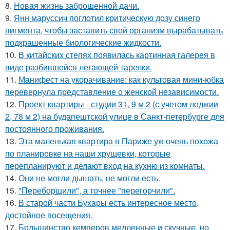
8.
Новая жизнь заброшенной дачи.
9.
Янн маруссич поглотил критическую дозу синего
пигмента, чтобы заставить свой организм вырабатывать
подкрашенные биологические жидкости.
10.
В китайских степях появилась картинная галерея в
виде разбившейся летающей тарелки.
11.
Манифест на укорачивание: как культовая мини-юбка
перевернула представление о женской независимости.
12.
Проект квартиры - студии 31, 9 м 2 (с учетом лоджии
2, 78 м 2) на будапештской улице в Санкт-петербурге для
постоянного проживания.
13.
Эта маленькая квартира в Париже уж очень похожа
по планировке на наши хрущевки, которые
перепланируют и делают вход на кухню из комнаты.
14.
Они не могли дышать, не могли есть.
15.
"Переборщили", а точнее "перегорчили".
16.
В старой части Бухары есть интересное место,
достойное посещения.
17.
Большинство кемперов медленные и скучные, но