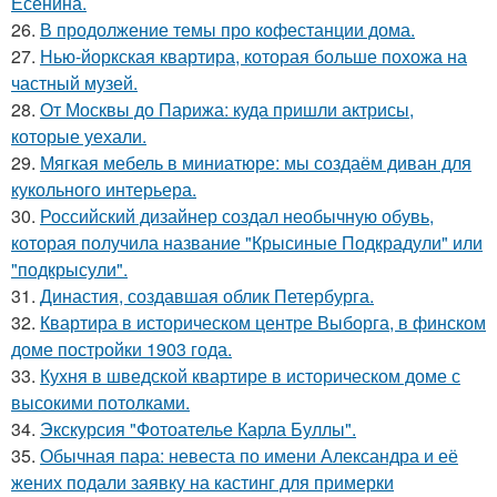
Есенина.
26.
В продолжение темы про кофестанции дома.
27.
Нью-йоркская квартира, которая больше похожа на
частный музей.
28.
От Москвы до Парижа: куда пришли актрисы,
которые уехали.
29.
Мягкая мебель в миниатюре: мы создаём диван для
кукольного интерьера.
30.
Российский дизайнер создал необычную обувь,
которая получила название "Крысиные Подкрадули" или
"подкрысули".
31.
Династия, создавшая облик Петербурга.
32.
Квартира в историческом центре Выборга, в финском
доме постройки 1903 года.
33.
Кухня в шведской квартире в историческом доме с
высокими потолками.
34.
Экскурсия "Фотоателье Карла Буллы".
35.
Обычная пара: невеста по имени Александра и её
жених подали заявку на кастинг для примерки