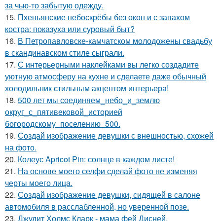
за чью-то забытую одежду.
15.
Пхеньянские небоскрёбы без окон и с запахом
костра: показуха или суровый быт?
16.
В Петропавловске-камчатском молодожены свадьбу
в скандинавском стиле сыграли.
17.
С интерьерными наклейками вы легко создадите
уютную атмосферу на кухне и сделаете даже обычный
холодильник стильным акцентом интерьера!
18.
500 лет мы соединяем_небо_и_землю
округ_с_пятивековой_историей
богородскому_поселению_500.
19.
Создай изображение девушки с внешностью, схожей
на фото.
20.
Колеус Apricot Pin: солнце в каждом листе!
21.
На основе моего селфи сделай фото не изменяя
черты моего лица.
22.
Создай изображение девушки, сидящей в салоне
автомобиля в расслабленной, но уверенной позе.
23.
Джудит Холмс Кларк - мама фей Дисней.