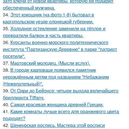
зато ключи от новой квартиры, которую ей подарил
обеспеченный мужчина.
34.
Этот кокошник (на фото 1-8) бытовал в
каргопольском уезде олонецкой губернии.
35.
Холодное остекление заменили на тёплое и
превратили балкон в часть квартиры.
36.
Курсанты военно-морского политехнического
института "Партизанскую Деревню" в парке "патриот
посетили".
37.
Мартовский молодец. (Мысли вслух).
38.
В городе карловаце появился памятник
нерождённым детям под названием "Небажаним
(Нежелательный)".
39.
От Одри до Бейонсе: четыре выхода величайшего
бриллианта Tiffany.
40.
Самая красивая женщина древней Греции.
41.
Какие комнаты лучше всего для оранжевого цвета
подходят?
42.
Шенкурская роспись. Мастера этой росписи