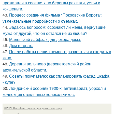
проживали в селениях по берегам рек ваги, устьи и
кокшеньги.
43.
Процесс создания фильма "Покровские Ворота":
увлекательные подробности о съемках.
44.
Задаюсь вопросом: осознают ли жёны, вернувшие
мужа от другой, что он остался не из любви?
45.
Маленький лайфхак для декора дома.
46.
Дом в горах.
47.
После работы решил немного развеяться и сходить в
кино.
48.
Деревня волыново (верхнетоемский район
архангельской области.
49.
Советы покупателю: как спланировать фасад шкафа
- купе?
50.
Лондонский особняк 1920-х: антиквариат, уорхол и
коллекция стеклянных колокольчиков.
© 2026 Всё об интерьере для дома и квартиры