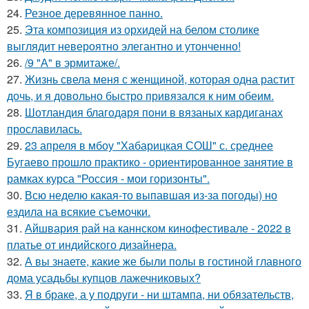
24.
Резное деревянное панно.
25.
Эта композиция из орхидей на белом столике
выглядит невероятно элегантно и утонченно!
26.
/9 "А" в эрмитаже/.
27.
Жизнь свела меня с женщиной, которая одна растит
дочь, и я довольно быстро привязался к ним обеим.
28.
Шотландия благодаря пони в вязаных кардиганах
прославилась.
29.
23 апреля в мбоу "Хабарицкая СОШ" с. среднее
Бугаево прошло практико - ориентированное занятие в
рамках курса "Россия - мои горизонты".
30.
Всю неделю какая-то выпавшая из-за погоды) но
ездила на всякие съемочки.
31.
Айшвария рай на каннском кинофестивале - 2022 в
платье от индийского дизайнера.
32.
А вы знаете, какие же были полы в гостиной главного
дома усадьбы купцов лажечниковых?
33.
Я в браке, а у подруги - ни штампа, ни обязательств,