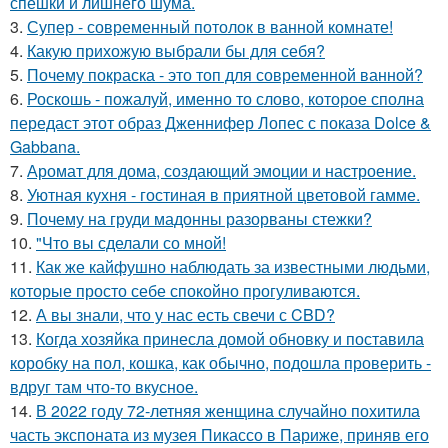
спешки и лишнего шума.
3.
Супер - современный потолок в ванной комнате!
4.
Какую прихожую выбрали бы для себя?
5.
Почему покраска - это топ для современной ванной?
6.
Роскошь - пожалуй, именно то слово, которое сполна
передаст этот образ Дженнифер Лопес с показа Dolce &
Gabbana.
7.
Аромат для дома, создающий эмоции и настроение.
8.
Уютная кухня - гостиная в приятной цветовой гамме.
9.
Почему на груди мадонны разорваны стежки?
10.
"Что вы сделали со мной!
11.
Как же кайфушно наблюдать за известными людьми,
которые просто себе спокойно прогуливаются.
12.
А вы знали, что у нас есть свечи с CBD?
13.
Когда хозяйка принесла домой обновку и поставила
коробку на пол, кошка, как обычно, подошла проверить -
вдруг там что-то вкусное.
14.
В 2022 году 72-летняя женщина случайно похитила
часть экспоната из музея Пикассо в Париже, приняв его