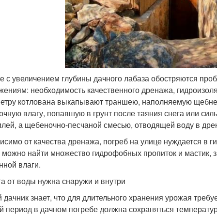
е с увеличением глубины дачного лабаза обостряются пр
жениям: необходимость качественного дренажа, гидроизоля
етру котлована выкапывают траншею, наполняемую щебнем
очную влагу, попавшую в грунт после таяния снега или си
млей, а щебеночно-песчаной смесью, отводящей воду в др
исимо от качества дренажа, погреб на улице нуждается в г
 можно найти множество гидрофобных пропиток и мастик, 
нной влаги.
а от воды нужна снаружи и внутри
 дачник знает, что для длительного хранения урожая требу
й период в дачном погребе должна сохраняться температура