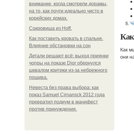
внимание, когда смотрели дорамы,
на то, как почти идеально чисто в
корейских домах.
Ч
Сокровища из Hoff.
Как
Как поставить кровать в спальне.
Влияние обстановки на сон
Как м
Детали решают всё: выход приянки
они н
чопры на показе Dior обернулся
шквалом критики из-за небрежного
пошива.
Невеста без права выбора: как
показ Samuel Cirnansck 2012 года
превратил подиум в манифест
против принуждения.