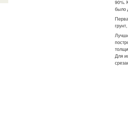
90%. 
было 
Перва
грунт
Лучши
постр
толщи
Для и
среза