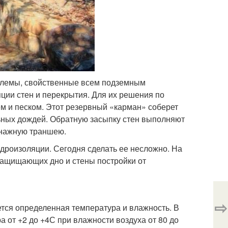
облемы, свойственные всем подземным
ции стен и перекрытия. Для их решения по
 и песком. Этот резервный «карман» соберет
льных дождей. Обратную засыпку стен выполняют
енажную траншею.
идроизоляции. Сегодня сделать ее несложно. На
защищающих дно и стены постройки от
⇨
ется определенная температура и влажность. В
 от +2 до +4С при влажности воздуха от 80 до