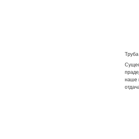
Труба
Сущес
праде
наше 
отдач