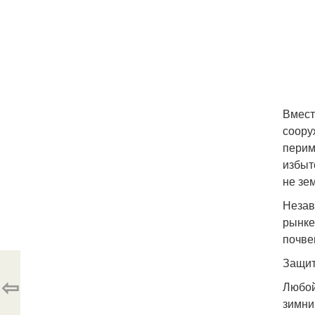
Вмест
соору
перим
избыт
не зе
Незав
рынке
почве
Защит
⇦
Любой
зимни