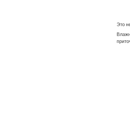
Это н
Влажн
прито