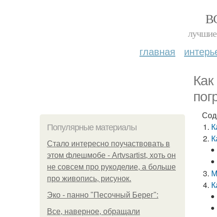
В
лучшие 
главная
интерь
Как
пог
Сод
К
Популярные материалы
К
Стало интересно поучаствовать в
этом флешмобе - Artvsartist, хоть он
не совсем про рукоделие, а больше
М
про живопись, рисунок.
К
Эко - панно "Песочный Берег":
Все, наверное, обращали