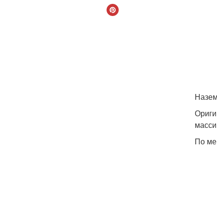
Назем
Ориги
масси
По ме