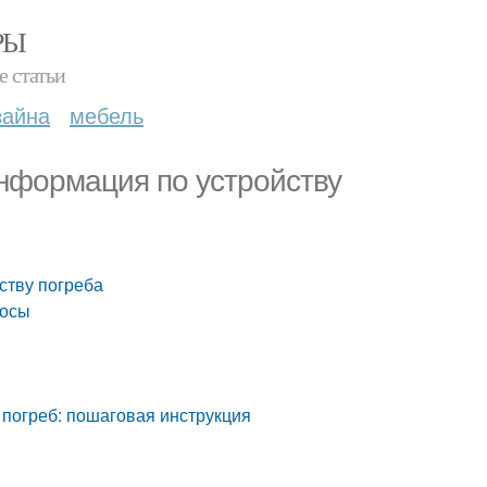
РЫ
е статьи
зайна
мебель
информация по устройству
ству погреба
росы
 погреб: пошаговая инструкция