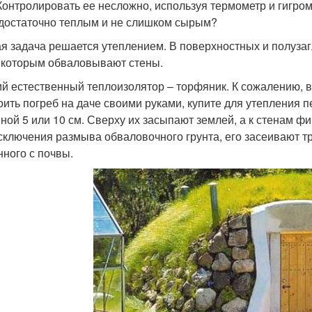
Контролировать ее несложно, используя термометр и гигром
достаточно теплым и не слишком сырым?
я задача решается утеплением. В поверхностных и полуза
, которым обваловывают стены.
й естественный теплоизолятор – торфяник. К сожалению, в
оить погреб на даче своими руками, купите для утепления
ной 5 или 10 см. Сверху их засыпают землей, а к стенам ф
сключения размыва обваловочного грунта, его засеивают т
нного с почвы.