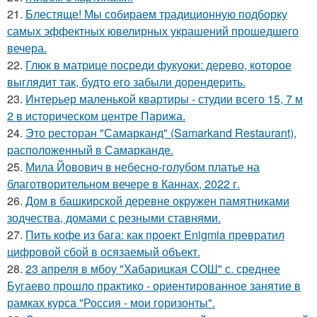
21.
Блестяще! Мы собираем традиционную подборку
самых эффектных ювелирных украшений прошедшего
вечера.
22.
Глюк в матрице посреди фукуоки: дерево, которое
выглядит так, будто его забыли дорендерить.
23.
Интерьер маленькой квартиры - студии всего 15, 7 м
2 в историческом центре Парижа.
24.
Это ресторан "Самарканд" (Samarkand Restaurant),
расположенный в Самарканде.
25.
Мила Йовович в небесно-голубом платье на
благотворительном вечере в Каннах, 2022 г.
26.
Дом в башкирской деревне окружен памятниками
зодчества, домами с резными ставнями.
27.
Пить кофе из бага: как проект Enigmia превратил
цифровой сбой в осязаемый объект.
28.
23 апреля в мбоу "Хабарицкая СОШ" с. среднее
Бугаево прошло практико - ориентированное занятие в
рамках курса "Россия - мои горизонты".