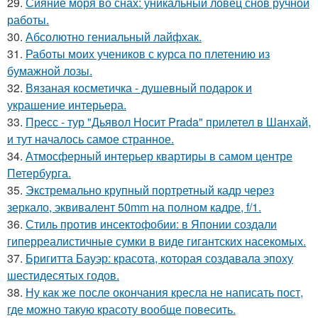
29.
Сияние моря во снах: уникальный ловец снов ручной
работы.
30.
Абсолютно гениальный лайфхак.
31.
Работы моих учеников с курса по плетению из
бумажной лозы.
32.
Вязаная косметичка - душевный подарок и
украшение интерьера.
33.
Пресс - тур "Дьявол Носит Prada" прилетел в Шанхай,
и тут началось самое странное.
34.
Атмосферный интерьер квартиры в самом центре
Петербурга.
35.
Экстремально крупный портретный кадр через
зеркало, эквивалент 50mm на полном кадре, f/1.
36.
Стиль против инсектофобии: в Японии создали
гиперреалистичные сумки в виде гигантских насекомых.
37.
Бригитта Бауэр: красота, которая создавала эпоху
шестидесятых годов.
38.
Ну как же после окончания кресла не написать пост,
где можно такую красоту вообще повесить.