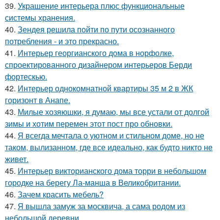
39.
Украшение интерьера плюс функциональные
системы хранения.
40.
Зендея решила пойти по пути осознанного
потребления - и это прекрасно.
41.
Интерьер георгианского дома в норфолке,
спроектированного дизайнером интерьеров Берди
фортескью.
42.
Интерьер однокомнатной квартиры 35 м 2 в ЖК
горизонт в Анапе.
43.
Милые хозяюшки, я думаю, мы все устали от долгой
зимы и хотим перемен этот пост про обновки.
44.
Я всегда мечтала о уютном и стильном доме, но не
таком, вылизанном, где все идеально, как будто никто не
живет.
45.
Интерьер викторианского дома торри в небольшом
городке на берегу Ла-манша в Великобритании.
46.
Зачем красить мебель?
47.
Я вышла замуж за москвича, а сама родом из
небольшой деревни.