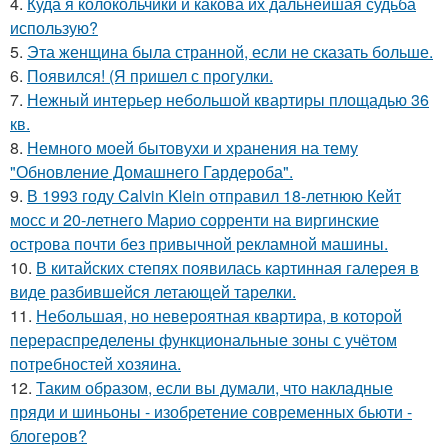
4.
Куда я колокольчики и какова их дальнейшая судьба
использую?
5.
Эта женщина была странной, если не сказать больше.
6.
Появился! (Я пришел с прогулки.
7.
Нежный интерьер небольшой квартиры площадью 36
кв.
8.
Немного моей бытовухи и хранения на тему
"Обновление Домашнего Гардероба".
9.
В 1993 году Calvin Klein отправил 18-летнюю Кейт
мосс и 20-летнего Марио сорренти на виргинские
острова почти без привычной рекламной машины.
10.
В китайских степях появилась картинная галерея в
виде разбившейся летающей тарелки.
11.
Небольшая, но невероятная квартира, в которой
перераспределены функциональные зоны с учётом
потребностей хозяина.
12.
Таким образом, если вы думали, что накладные
пряди и шиньоны - изобретение современных бьюти -
блогеров?