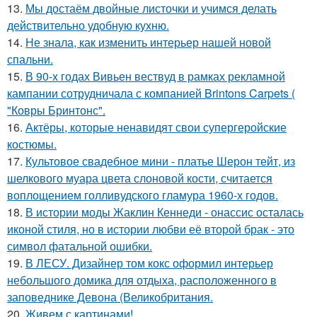
13.
Мы достаём двойные листочки и учимся делать
действительно удобную кухню.
14.
Не знала, как изменить интерьер нашей новой
спальни.
15.
В 90-х годах Вивьен вествуд в рамках рекламной
кампании сотрудничала с компанией Brintons Carpets (
"Ковры Бринтонс".
16.
Актёры, которые ненавидят свои супергеройские
костюмы.
17.
Культовое свадебное мини - платье Шерон тейт, из
шелкового муара цвета слоновой кости, считается
воплощением голливудского гламура 1960-х годов.
18.
В истории моды Жаклин Кеннеди - онассис осталась
иконой стиля, но в истории любви её второй брак - это
символ фатальной ошибки.
19.
В ЛЕСУ. Дизайнер том кокс оформил интерьер
небольшого домика для отдыха, расположенного в
заповеднике Девона (Великобритания.
20.
Живем с картинами!