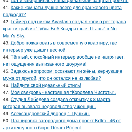
40.
Вот и завершилась наша финальная защита проекта.
41.
Какие комнаты лучше всего для оранжевого цвета
подходят?
42.
Геймер под ником Avaslash создал копию ресторана
красти краб из "Губка Боб Квадратные Штаны" в No
Man's Sky.
43.
Добро пожаловать в современную квартиру, где
интерьер уже дышит весной.
44.
Тёплый, спокойный интерьер вообще не напрягает,
нет ощущения вылизанного шоурума!
45.
Задаюсь вопросом: осознают ли жёны, вернувшие
мужа от другой, что он остался не из любви?
46.
Найдите свой идеальный стиль!
47.
Моя свекровь - настоящая "Королева Чистоты".
48.
Студия Лебедева создала открытку к 8 марта,
которая вызвала недовольство у женщин.
49.
Александровский дворец г. Пушкин.
50.
Планировка загородного дома проект Kdtm - 46 от
архитектурного бюро Dream Project.