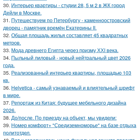
30.
Интерьер квартиры - студии 28, 5 м 2 в ЖК город
Дейли в Москве.
31.
Путешествуем по Петербургу - каменноостровский
дворец - памятник времён Екатерины II.
32.
Общая площадь жилья составляет 45 квадратных
метров.
33.
Мода древнего Египта через призму ХХI века.
34.
Пыльный лиловый - новый нейтральный цвет 2026
года.
35.
Реализованный интерьер квартиры, площадью 103
кв.
36.
Helvetica - самый узнаваемый и влиятельный шрифт
в мире.
37.
Репортаж из Китая: будущее мебельного дизайна
2026.
38.
До/после. По приезду на объект, мы увидели:
39.
Номер комфорт+ "Средиземноморье" на базе отдыха
политотдел.