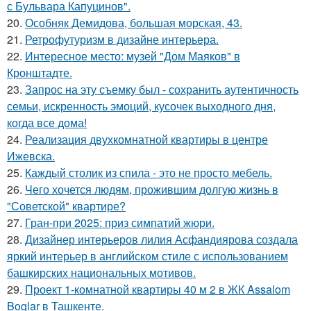
с Бульвара Капуцинов".
20.
Особняк Демидова, большая морская, 43.
21.
Ретрофутуризм в дизайне интерьера.
22.
Интересное место: музей "Дом Маяков" в
Кронштадте.
23.
Запрос на эту съемку был - сохранить аутентичность
семьи, искренность эмоций, кусочек выходного дня,
когда все дома!
24.
Реализация двухкомнатной квартиры в центре
Ижевска.
25.
Каждый столик из спила - это не просто мебель.
26.
Чего хочется людям, прожившим долгую жизнь в
"Советской" квартире?
27.
Гран-при 2025: приз симпатий жюри.
28.
Дизайнер интерьеров лилия Асфандиярова создала
яркий интерьер в английском стиле с использованием
башкирских национальных мотивов.
29.
Проект 1-комнатной квартиры 40 м 2 в ЖК Assalom
Boglar в Ташкенте.