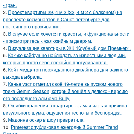
- гран.
2.
Проект квартиры 29, 4 м 2 (32, 4 м 2 с балконом) на
проспекте космонавтов в Санкт-петербурге для
постоянного проживания.
3.
В случае если хочется и красоты, и функциональности
- присмотритесь к жалюзийным дверям.
4.
Визуализация квартиры в ЖК "Клубный дом Премьер".
5.
Как же кайфушно наблюдать за известными людьми,
которые просто себе спокойно прогуливаются.
6.
Кейт миддлтон неожиданного дизайнера для важного
выхода выбрала.
7.
Канье уэст отметил своё 49-летие выпуском нового
трека Gemini Season, который вошёл в делюкс - версию
его последнего альбома Bully.
8.
Ошибки хранения в квартире - самая частая причина
визуального шума, ощущения тесноты и беспорядка.
9.
Мадонна оскар в шоу превратила.
10.
Pinterest опубликовал ежегодный Summer Trend