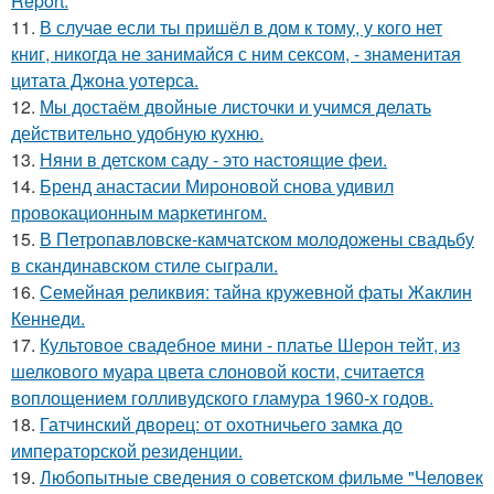
Report.
11.
В случае если ты пришёл в дом к тому, у кого нет
книг, никогда не занимайся с ним сексом, - знаменитая
цитата Джона уотерса.
12.
Мы достаём двойные листочки и учимся делать
действительно удобную кухню.
13.
Няни в детском саду - это настоящие феи.
14.
Бренд анастасии Мироновой снова удивил
провокационным маркетингом.
15.
В Петропавловске-камчатском молодожены свадьбу
в скандинавском стиле сыграли.
16.
Семейная реликвия: тайна кружевной фаты Жаклин
Кеннеди.
17.
Культовое свадебное мини - платье Шерон тейт, из
шелкового муара цвета слоновой кости, считается
воплощением голливудского гламура 1960-х годов.
18.
Гатчинский дворец: от охотничьего замка до
императорской резиденции.
19.
Любопытные сведения о советском фильме "Человек