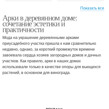
Показать все
Арки в деревянном доме:
Потолочный каркас
Каркас для стен
сочетание эстетики и
практичности
Мода на украшение деревянными арками
Гипсокартон к
Каркас для
приусадебного участка пришла к нам сравнительно
металлическому
выравнивания
недавно, однако, за короткий промежуток времени
каркасу
завоевала сердца хозяев загородных домов и дачных
участков. Как правило, арки в наших домах
использовали только в качестве опоры для вьющихся
Каркас из
Гипсокартон на
растений, в основном для винограда.
металлопрофиля
деревянный каркас
Древесины для каркаса
Каркас из дерева