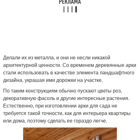
Каркас под
Стен без каркаса
гипсокартоном
Каркас для скамейки
Каркас для лавочки
Делали их из металла, и они не несли никакой
архитектурной ценности. Со временем деревянные арки
стали использовать в качестве элемента ландшафтного
дизайна, украшая ими дорожки на участке.
Каркас для
Каркас для бытовки
металлический каркас
По таким конструкциям обычно пускают цветы роз,
декоративную фасоль и другие интересные растения.
Естественно, при изготовлении арки для сада не
требуется такой точности, как для интерьера квартиры
Лестницы на
Каркас для лестницы
или дома, поэтому сделать ее гораздо легче.
металлическом каркасе