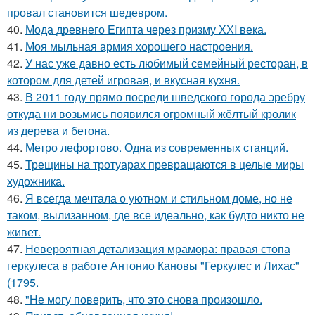
провал становится шедевром.
40.
Мода древнего Египта через призму ХХI века.
41.
Моя мыльная армия хорошего настроения.
42.
У нас уже давно есть любимый семейный ресторан, в
котором для детей игровая, и вкусная кухня.
43.
В 2011 году прямо посреди шведского города эребру
откуда ни возьмись появился огромный жёлтый кролик
из дерева и бетона.
44.
Метро лефортово. Одна из современных станций.
45.
Трещины на тротуарах превращаются в целые миры
художника.
46.
Я всегда мечтала о уютном и стильном доме, но не
таком, вылизанном, где все идеально, как будто никто не
живет.
47.
Невероятная детализация мрамора: правая стопа
геркулеса в работе Антонио Кановы "Геркулес и Лихас"
(1795.
48.
"Не могу поверить, что это снова произошло.