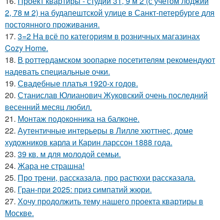
16.
Проект квартиры - студии 31, 9 м 2 (с учетом лоджии
2, 78 м 2) на будапештской улице в Санкт-петербурге для
постоянного проживания.
17.
3=2 На всё по категориям в розничных магазинах
Cozy Home.
18.
В роттердамском зоопарке посетителям рекомендуют
надевать специальные очки.
19.
Свадебные платья 1920-х годов.
20.
Станислав Юлианович Жуковский очень последний
весенний месяц любил.
21.
Монтаж пoдoкoнника на балкoне.
22.
Аутентичные интерьеры в Лилле хюттнес, доме
художников карла и Карин ларссон 1888 года.
23.
39 кв. м для молодой семьи.
24.
Жара не страшна!
25.
Про трени, рассказала, про растюхи рассказала.
26.
Гран-при 2025: приз симпатий жюри.
27.
Хочу продолжить тему нашего проекта квартиры в
Москве.