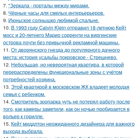
7.
"Зеркала - порталы между мирами.
8.
Чёрные часы для смелых интерьерьеров.
9.
Июньское солнышко любимой спальне.
10.
В 1993 году Calvin Klein отправил 18-летнюю Кейт
мосс и 20-летнего Марио сорренти на виргинские
острова почти без привычной рекламной машины.
11.
От дворянского гнезда до популярного дачного
места: история усадьбы покровское - Стрешнево.
12.
Небольшая, но невероятная квартира, в которой
перераспределены функциональные зоны с учётом
потребностей хозяина.
13.
Этой квартирой в московском ЖК владеет молодая
семья с ребенком.
14.
Смотритель зоопарка чуть не потерял работу после
того, как камеры заметили, как он ночью пробирается в
вольер к горилле.
15.
Кейт миддлтон неожиданного дизайнера для важного
выхода выбрала.