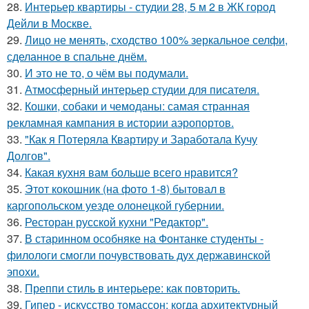
28.
Интерьер квартиры - студии 28, 5 м 2 в ЖК город
Дейли в Москве.
29.
Лицо не менять, сходство 100% зеркальное селфи,
сделанное в спальне днём.
30.
И это не то, о чём вы подумали.
31.
Атмосферный интерьер студии для писателя.
32.
Кошки, собаки и чемоданы: самая странная
рекламная кампания в истории аэропортов.
33.
"Как я Потеряла Квартиру и Заработала Кучу
Долгов".
34.
Какая кухня вам больше всего нравится?
35.
Этот кокошник (на фото 1-8) бытовал в
каргопольском уезде олонецкой губернии.
36.
Ресторан русской кухни "Редактор".
37.
В старинном особняке на Фонтанке студенты -
филологи смогли почувствовать дух державинской
эпохи.
38.
Преппи стиль в интерьере: как повторить.
39.
Гипер - искусство томассон: когда архитектурный