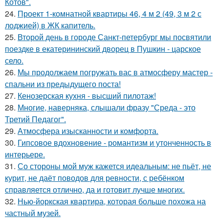
Котов".
24.
Проект 1-комнатной квартиры 46, 4 м 2 (49, 3 м 2 с
лоджией) в ЖК капитель.
25.
Второй день в городе Санкт-петербург мы посвятили
поездке в екатерининский дворец в Пушкин - царское
село.
26.
Мы продолжаем погружать вас в атмосферу мастер -
спальни из предыдущего поста!
27.
Кенозерская кухня - высший пилотаж!
28.
Многие, наверняка, слышали фразу "Среда - это
Третий Педагог".
29.
Атмосфера изысканности и комфорта.
30.
Гипсовое вдохновение - романтизм и утонченность в
интерьере.
31.
Со стороны мой муж кажется идеальным: не пьёт, не
курит, не даёт поводов для ревности, с ребёнком
справляется отлично, да и готовит лучше многих.
32.
Нью-йоркская квартира, которая больше похожа на
частный музей.