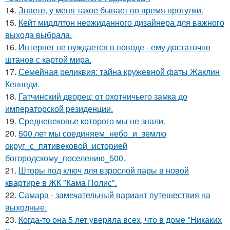
14.
Знаете, у меня такое бывает во время прогулки.
15.
Кейт миддлтон неожиданного дизайнера для важного
выхода выбрала.
16.
Интернет не нуждается в поводе - ему достаточно
штанов с картой мира.
17.
Семейная реликвия: тайна кружевной фаты Жаклин
Кеннеди.
18.
Гатчинский дворец: от охотничьего замка до
императорской резиденции.
19.
Средневековье которого мы не знали.
20.
500 лет мы соединяем_небо_и_землю
округ_с_пятивековой_историей
богородскому_поселению_500.
21.
Шторы под ключ для взрослой пары в новой
квартире в ЖК "Кама Полис".
22.
Самара - замечательный вариант путешествия на
выходные.
23.
Когда-то она 5 лет уверяла всех, что в доме "Никаких