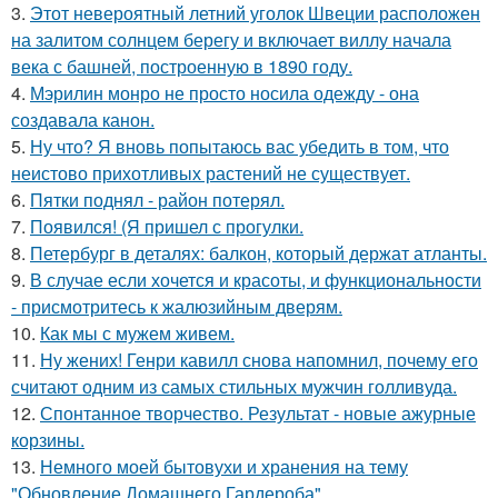
3.
Этот невероятный летний уголок Швеции расположен
на залитом солнцем берегу и включает виллу начала
века с башней, построенную в 1890 году.
4.
Мэрилин монро не просто носила одежду - она
создавала канон.
5.
Ну что? Я вновь попытаюсь вас убедить в том, что
неистово прихотливых растений не существует.
6.
Пятки поднял - район потерял.
7.
Появился! (Я пришел с прогулки.
8.
Петербург в деталях: балкон, который держат атланты.
9.
В случае если хочется и красоты, и функциональности
- присмотритесь к жалюзийным дверям.
10.
Как мы с мужем живем.
11.
Ну жених! Генри кавилл снова напомнил, почему его
считают одним из самых стильных мужчин голливуда.
12.
Спонтанное творчество. Результат - новые ажурные
корзины.
13.
Немного моей бытовухи и хранения на тему
"Обновление Домашнего Гардероба".