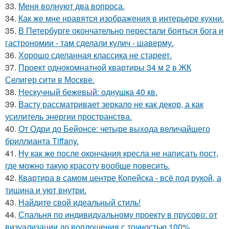
33.
Меня волнуют два вопроса.
34.
Как же мне нравятся изображения в интерьере кухни.
35.
В Петербурге окончательно перестали бояться бога и
гастрономии - там сделали кулич - шаверму.
36.
Хорошо сделанная классика не стареет.
37.
Проект однокомнатной квартиры 34 м 2 в ЖК
Селигер сити в Москве.
38.
Нескучный бежевый: однушка 40 кв.
39.
Васту рассматривает зеркало не как декор, а как
усилитель энергии пространства.
40.
От Одри до Бейонсе: четыре выхода величайшего
бриллианта Tiffany.
41.
Ну как же после окончания кресла не написать пост,
где можно такую красоту вообще повесить.
42.
Квартира в самом центре Копейска - всё под рукой, а
тишина и уют внутри.
43.
Найдите свой идеальный стиль!
44.
Спальня по индивидуальному проекту в прусово: от
визуализации до воплощения с точностью 100%.