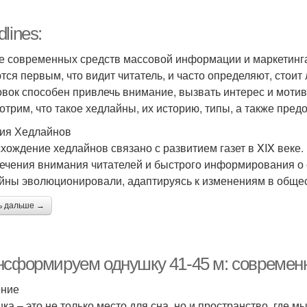
lines:
е современных средств массовой информации и маркетинга
тся первым, что видит читатель, и часто определяют, стоит
овок способен привлечь внимание, вызвать интерес и мотив
отрим, что такое хедлайны, их историю, типы, а также пред
ия Хедлайнов
хождение хедлайнов связано с развитием газет в XIX веке.
ечения внимания читателей и быстрого информирования о 
йны эволюционировали, адаптируясь к изменениям в общест
ь дальше →
нсформируем однушку 41-45 м: современ
ение
ка – это не только место для сна, но и пространство, где 