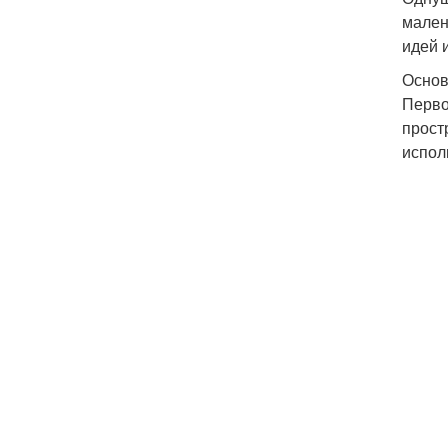
мален
идей 
Основ
Перво
прост
испол