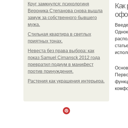
Круг замкнулся: психологиня
Как
Вероника Степанова снова вышла
офо
замуж за собственного бывшего
Введ
мужа.
Однок
Стильная квартира в светлых
распо
приятных тонах.
стать
Невеста без права выбора: как
испол
показ Samuel Cirnansck 2012 года
превратил подиум в манифест
Основ
против принуждения.
Перво
функц
Растения как украшения интерьера.
комфо