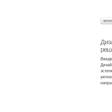
читат
Диз
реш
Введ
Дизай
эстет
уютно
напра