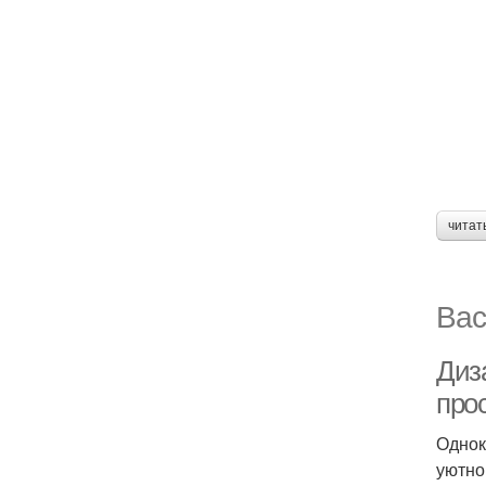
читат
Вас
Диз
про
Однок
уютно