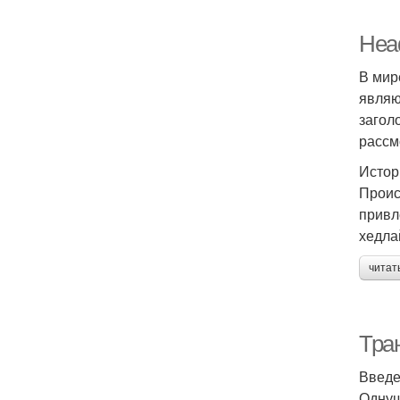
Head
В мир
являю
загол
рассм
Истор
Проис
привл
хедла
читат
Тра
Введ
Однуш