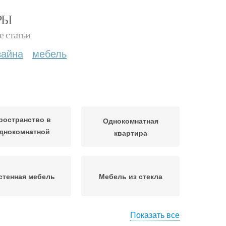
РЫ
е статьи
зайна
мебель
ространство в
Однокомнатная
днокомнатной
квартира
квартире
стенная мебель
Мебель из стекла
Показать все