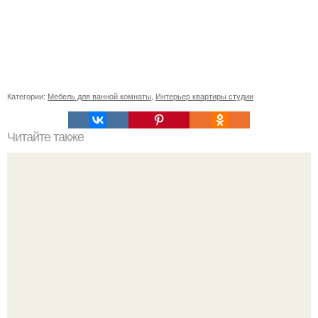
Категории:
Мебель для ванной комнаты
,
Интерьер квартиры студии
Читайте также
Лавр благородный. Плодовый сад в комнате.