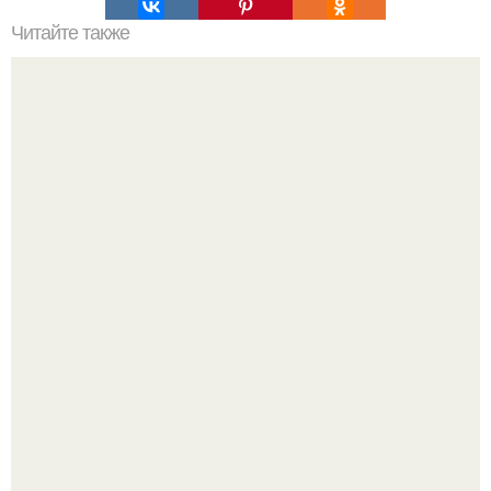
Читайте также
Как подобрать цвет двери и ламината.
Разноцветная керамическая плитка как украшение
интерьера.