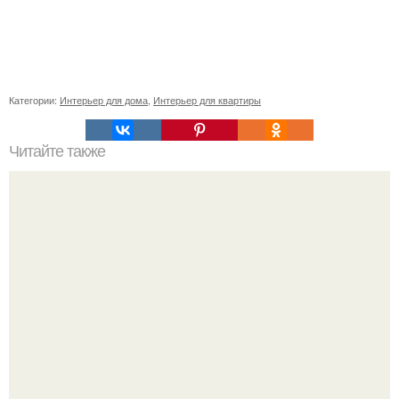
Категории:
Интерьер для дома
,
Интерьер для квартиры
Читайте также
Бар совесть в Перми от студии Allartsdesign.