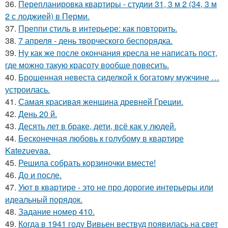
36.
Перепланировка квартиры - студии 31, 3 м 2 (34, 3 м
2 с лоджией) в Перми.
37.
Преппи стиль в интерьере: как повторить.
38.
7 апреля - день творческого беспорядка.
39.
Ну как же после окончания кресла не написать пост,
где можно такую красоту вообще повесить.
40.
Брошенная невеста сиделкой к богатому мужчине …
устроилась.
41.
Самая красивая женщина древней Греции.
42.
День 20 й.
43.
Десять лет в браке, дети, всё как у людей.
44.
Бесконечная любовь к голубому в квартире
Katezuevaa.
45.
Решила собрать корзиночки вместе!
46.
До и после.
47.
Уют в квартире - это не про дорогие интерьеры или
идеальный порядок.
48.
Задание номер 410.
49.
Когда в 1941 году Вивьен вествуд появилась на свет