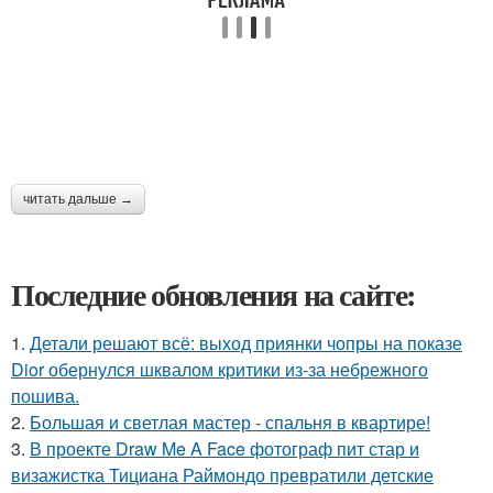
читать дальше →
Последние обновления на сайте:
1.
Детали решают всё: выход приянки чопры на показе
Dior обернулся шквалом критики из-за небрежного
пошива.
2.
Большая и светлая мастер - спальня в квартире!
3.
В проекте Draw Me A Face фотограф пит стар и
визажистка Тициана Раймондо превратили детские