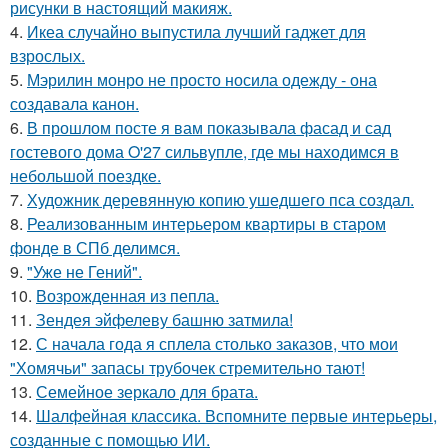
рисунки в настоящий макияж.
4.
Икеа случайно выпустила лучший гаджет для
взрослых.
5.
Мэрилин монро не просто носила одежду - она
создавала канон.
6.
В прошлом посте я вам показывала фасад и сад
гостевого дома O'27 сильвупле, где мы находимся в
небольшой поездке.
7.
Художник деревянную копию ушедшего пса создал.
8.
Реализованным интерьером квартиры в старом
фонде в СПб делимся.
9.
"Уже не Гений".
10.
Возрожденная из пепла.
11.
Зендея эйфелеву башню затмила!
12.
С начала года я сплела столько заказов, что мои
"Хомячьи" запасы трубочек стремительно тают!
13.
Семейное зеркало для брата.
14.
Шалфейная классика. Вспомните первые интерьеры,
созданные с помощью ИИ.