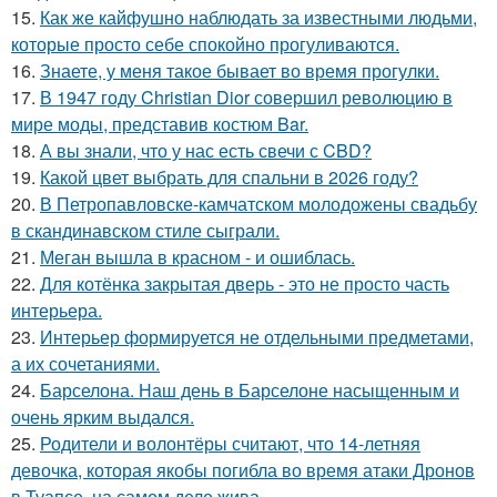
15.
Как же кайфушно наблюдать за известными людьми,
которые просто себе спокойно прогуливаются.
16.
Знаете, у меня такое бывает во время прогулки.
17.
В 1947 году Christian Dior совершил революцию в
мире моды, представив костюм Bar.
18.
А вы знали, что у нас есть свечи с CBD?
19.
Какой цвет выбрать для спальни в 2026 году?
20.
В Петропавловске-камчатском молодожены свадьбу
в скандинавском стиле сыграли.
21.
Меган вышла в красном - и ошиблась.
22.
Для котёнка закрытая дверь - это не просто часть
интерьера.
23.
Интерьер формируется не отдельными предметами,
а их сочетаниями.
24.
Барселона. Наш день в Барселоне насыщенным и
очень ярким выдался.
25.
Родители и волонтёры считают, что 14-летняя
девочка, которая якобы погибла во время атаки Дронов
в Туапсе, на самом деле жива.