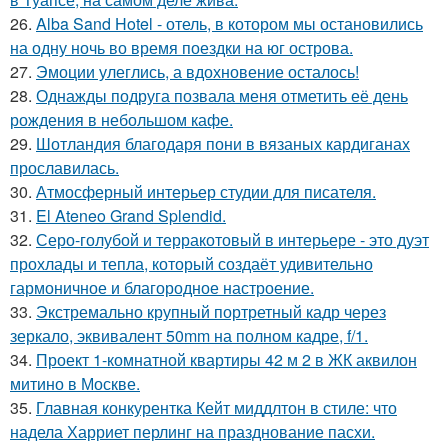
26.
Alba Sand Hotel - отель, в котором мы остановились
на одну ночь во время поездки на юг острова.
27.
Эмоции улеглись, а вдохновение осталось!
28.
Однажды подруга позвала меня отметить её день
рождения в небольшом кафе.
29.
Шотландия благодаря пони в вязаных кардиганах
прославилась.
30.
Атмосферный интерьер студии для писателя.
31.
El Ateneo Grand Splendid.
32.
Серо-голубой и терракотовый в интерьере - это дуэт
прохлады и тепла, который создаёт удивительно
гармоничное и благородное настроение.
33.
Экстремально крупный портретный кадр через
зеркало, эквивалент 50mm на полном кадре, f/1.
34.
Проект 1-комнатной квартиры 42 м 2 в ЖК аквилон
митино в Москве.
35.
Главная конкурентка Кейт миддлтон в стиле: что
надела Харриет перлинг на празднование пасхи.