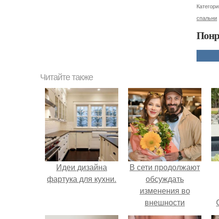
Категори
спальни
Понр
Читайте также
Идеи дизайна
В сети продолжают
фартука для кухни.
обсуждать
изменения во
внешности
актрисы.