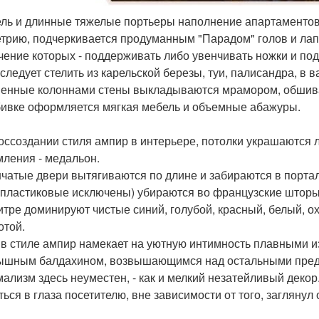
ель и длинные тяжелые портьеры наполнение апартаментов
трию, подчеркивается продуманным "Парадом" голов и лап 
чение которых - поддерживать либо увенчивать ножки и под
следует стелить из карельской березы, туи, палисандра, в 
енные колоннами стены выкладываются мрамором, обшиваю
бивке оформляется мягкая мебель и объемные абажуры.
оссоздании стиля ампир в интерьере, потолки украшаются 
ления - медальон.
чатые двери вытягиваются по длине и забираются в порта
(пластиковые исключены) убираются во французские шторы 
итре доминируют чистые синий, голубой, красный, белый, о
отой.
 в стиле ампир намекает на уютную интимность плавными и
ышным балдахином, возвышающимся над остальными пред
ализм здесь неуместен, - как и мелкий незатейливый декор
ться в глаза посетителю, вне зависимости от того, заглянул