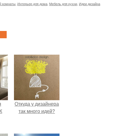
й комнаты
,
Интерьер для дома
,
Мебель для кухни
,
Идеи дизайна
я
Откуда у дизайнера
К
так много идей?