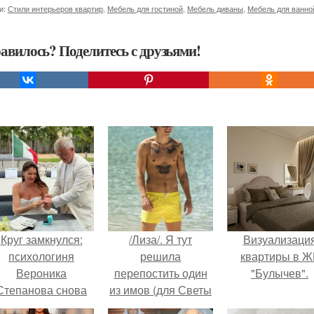
и:
Стили интерьеров квартир
,
Мебель для гостиной
,
Мебель диваны
,
Мебель для ванно
авилось? Поделитесь с друзьями!
Круг замкнулся:
/Лиза/. Я тут
Визуализаци
психологиня
решила
квартиры в Ж
Вероника
перепостить один
"Булычев".
Степанова снова
из имов (для Светы
вышла замуж за
Козловой), так как в