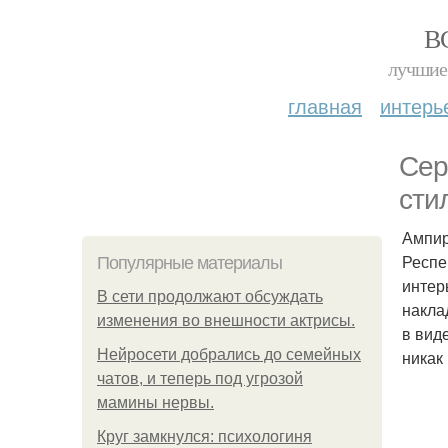
В
лучшие 
главная
интерь
Сер
сти
Ампир
Респе
Популярные материалы
интер
В сети продолжают обсуждать
накла
изменения во внешности актрисы.
в вид
Нейросети добрались до семейных
никак
чатов, и теперь под угрозой
мамины нервы.
Круг замкнулся: психологиня