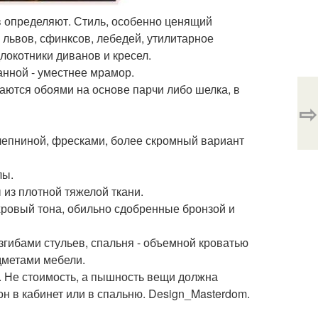
 определяют. Стиль, особенно ценящий
львов, сфинксов, лебедей, утилитарное
локотники диванов и кресел.
ванной - уместнее мрамор.
тся обоями на основе парчи либо шелка, в
⇨
лепниной, фресками, более скромный вариант
лы.
из плотной тяжелой ткани.
хровый тона, обильно сдобренные бронзой и
згибами стульев, спальня - объемной кроватью
метами мебели.
. Не стоимость, а пышность вещи должна
 он в кабинет или в спальню. Design_Masterdom.