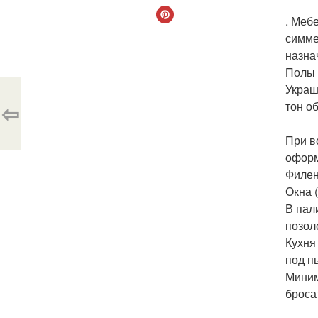
. Меб
симме
назна
Полы 
Украш
⇦
тон о
При в
оформ
Филен
Окна 
В пал
позол
Кухня
под п
Миним
броса