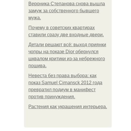
Вероника Степанова снова вышла
замуж за собственного бывшего
мужа.
Почему в советских квартирах
ставили сразу две входные двери.
Детали решают всё: выход приянки
чопры на показе Dior обернулся
шквалом критики из-за небрежного
пошива.
Невеста без права выбора: как
показ Samuel Cirnansck 2012 года
превратил подиум в манифест
против принуждения.
Растения как украшения интерьера.