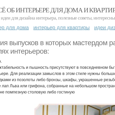
СЁ ОБ ИНТЕРЬЕРЕ ДЛЯ ДОМА И КВАРТИ
идеи для дизайна интерьера, полезные советы, интересны
ер для дома
интерьер для квартиры
идеи ди
ия выпусков в которых мастердом р
лях интерьеров:
.
ктабельность и пышность присутствуют в повседневном бы
ьере. Для реализации замыслов в этом стиле нужны больши
дками из позолоты либо бронзы, шкафы, украшенные резьбо
е лап Льва или грифона, собранные на небольшом пространс
 не помпезную столовую либо гостиную