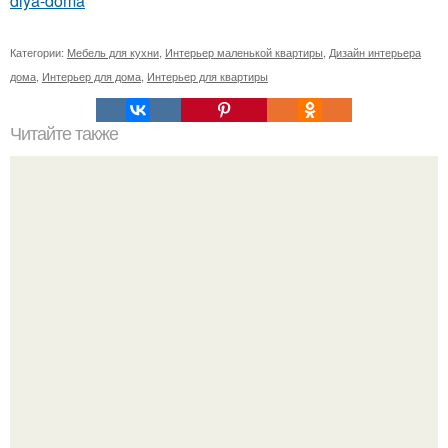
dlya-doma
Категории:
Мебель для кухни
,
Интерьер маленькой квартиры
,
Дизайн интерьера
дома
,
Интерьер для дома
,
Интерьер для квартиры
Читайте также
Какие комнатные цветы стоит заводить дома?