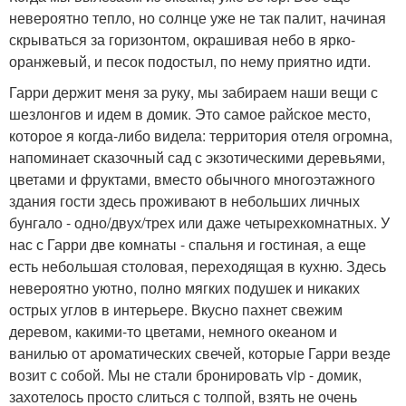
невероятно тепло, но солнце уже не так палит, начиная
скрываться за горизонтом, окрашивая небо в ярко-
оранжевый, и песок подостыл, по нему приятно идти.
Гарри держит меня за руку, мы забираем наши вещи с
шезлонгов и идем в домик. Это самое райское место,
которое я когда-либо видела: территория отеля огромна,
напоминает сказочный сад с экзотическими деревьями,
цветами и фруктами, вместо обычного многоэтажного
здания гости здесь проживают в небольших личных
бунгало - одно/двух/трех или даже четырехкомнатных. У
нас с Гарри две комнаты - спальня и гостиная, а еще
есть небольшая столовая, переходящая в кухню. Здесь
невероятно уютно, полно мягких подушек и никаких
острых углов в интерьере. Вкусно пахнет свежим
деревом, какими-то цветами, немного океаном и
ванилью от ароматических свечей, которые Гарри везде
возит с собой. Мы не стали бронировать vip - домик,
захотелось просто слиться с толпой, взять не очень