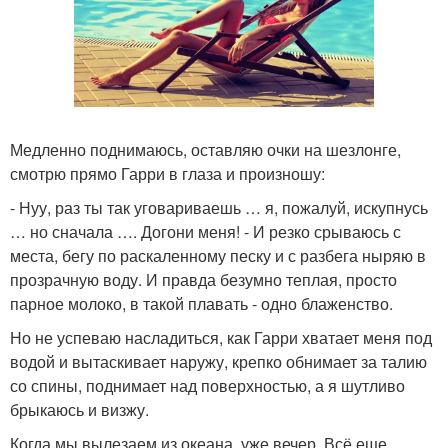
Медленно поднимаюсь, оставляю очки на шезлонге,
смотрю прямо Гарри в глаза и произношу:
- Нуу, раз ты так уговариваешь … я, пожалуй, искупнусь
… но сначала …. Догони меня! - И резко срываюсь с
места, бегу по раскаленному песку и с разбега ныряю в
прозрачную воду. И правда безумно теплая, просто
парное молоко, в такой плавать - одно блаженство.
Но не успеваю насладиться, как Гарри хватает меня под
водой и вытаскивает наружу, крепко обнимает за талию
со спины, поднимает над поверхностью, а я шутливо
брыкаюсь и визжу.
Когда мы вылезаем из океана, уже вечер. Всё еще