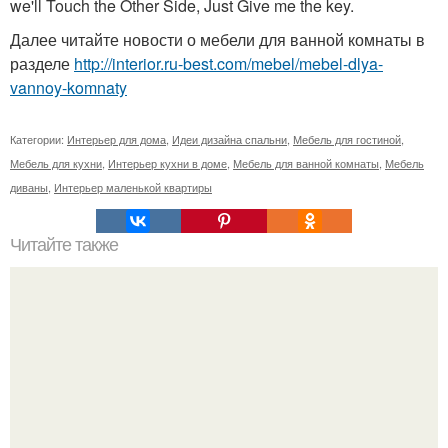
we'll Touch the Other Side, Just Give me the key.
Далее читайте новости о мебели для ванной комнаты в
разделе
http://interior.ru-best.com/mebel/mebel-dlya-
vannoy-komnaty
Категории:
Интерьер для дома
,
Идеи дизайна спальни
,
Мебель для гостиной
,
Мебель для кухни
,
Интерьер кухни в доме
,
Мебель для ванной комнаты
,
Мебель
диваны
,
Интерьер маленькой квартиры
Читайте также
А сразу и не верится, что площадь этой уютной квартиры