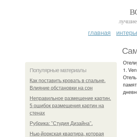
В
лучшие 
главная
интерь
Сам
Отели
1. Ven
Популярные материалы
Отель
Как поставить кровать в спальне.
памят
Влияние обстановки на сон
дневн
Неправильное размещение картин.
5 ошибок размещения картин на
стенах
Рубрика: "Студия Дизайна".
Нью-йоркская квартира, которая