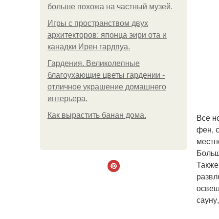
больше похожа на частный музей.
Игры с пространством двух
архитекторов: японца эири ота и
канадки Ирен гардпуа.
Гардения. Великолепные
благоухающие цветы гардении -
отличное украшение домашнего
интерьера.
Как вырастить банан дома.
Все н
фен, 
местн
Больш
Также
развл
освещ
сауну