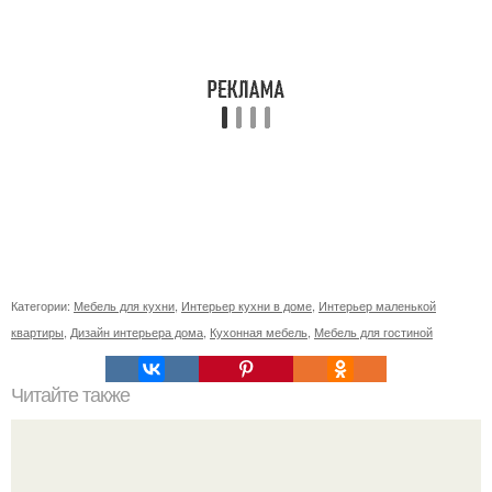
Категории:
Мебель для кухни
,
Интерьер кухни в доме
,
Интерьер маленькой
квартиры
,
Дизайн интерьера дома
,
Кухонная мебель
,
Мебель для гостиной
Читайте также