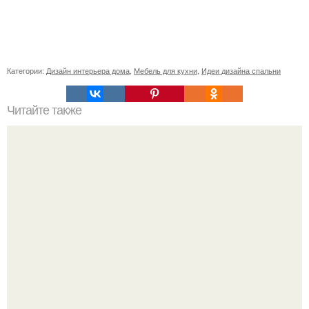
Категории:
Дизайн интерьера дома
,
Мебель для кухни
,
Идеи дизайна спальни
Читайте также
День, когда "Британник" почти стал пассажирским
лайнером.