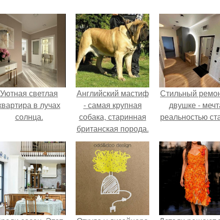
Уютная светлая
Английский мастиф
Стильный ремон
квартира в лучах
- самая крупная
двушке - мечт
солнца.
собака, старинная
реальностью ста
британская порода.