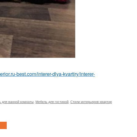
nterior.ru-best.com/interer-dlya-kvartiry/interer-
 для ванной комнаты
,
Мебель для гостиной
,
Стили интерьеров квартир