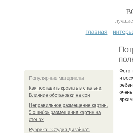
В
лучшие 
главная
интерь
Пот
пол
Фото 
и вос
Популярные материалы
ребен
Как поставить кровать в спальне.
очень
Влияние обстановки на сон
ярким
Неправильное размещение картин.
5 ошибок размещения картин на
стенах
Рубрика: "Студия Дизайна".