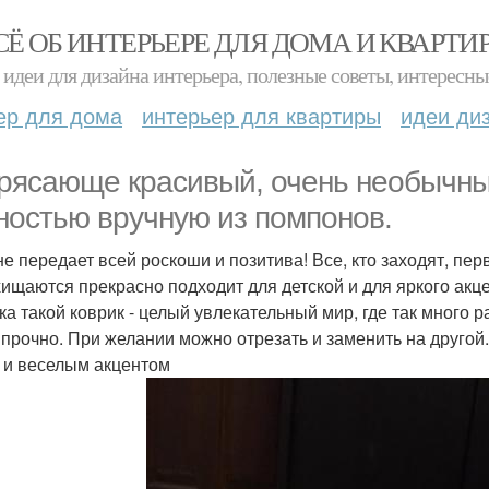
СЁ ОБ ИНТЕРЬЕРЕ ДЛЯ ДОМА И КВАРТИ
идеи для дизайна интерьера, полезные советы, интересны
ер для дома
интерьер для квартиры
идеи ди
рясающе красивый, очень необычный
ностью вручную из помпонов.
не передает всей роскоши и позитива! Все, кто заходят, пер
хищаются прекрасно подходит для детской и для яркого акц
ка такой коврик - целый увлекательный мир, где так много 
 прочно. При желании можно отрезать и заменить на другой.
 и веселым акцентом