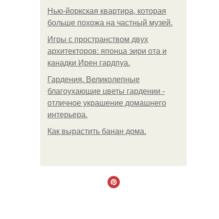
Нью-йоркская квартира, которая
больше похожа на частный музей.
Игры с пространством двух
архитекторов: японца эири ота и
канадки Ирен гардпуа.
Гардения. Великолепные
благоухающие цветы гардении -
отличное украшение домашнего
интерьера.
Как вырастить банан дома.