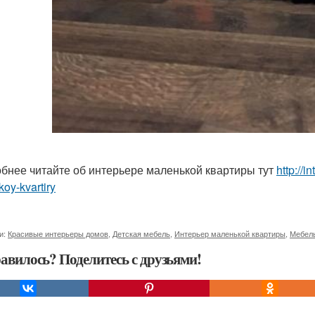
бнее читайте об интерьере маленькой квартиры тут
http://i
oy-kvartiry
и:
Красивые интерьеры домов
,
Детская мебель
,
Интерьер маленькой квартиры
,
Мебель
авилось? Поделитесь с друзьями!