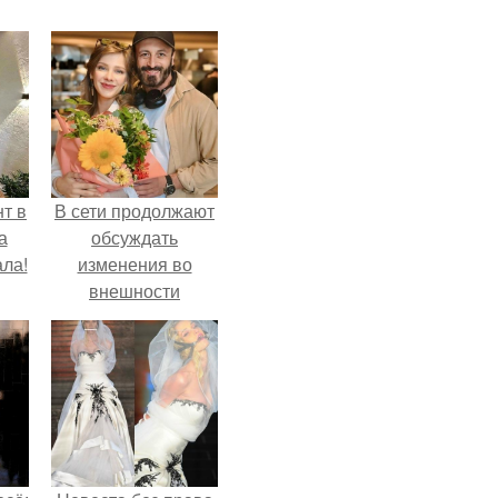
т в
В сети продолжают
а
обсуждать
ла!
изменения во
внешности
актрисы.