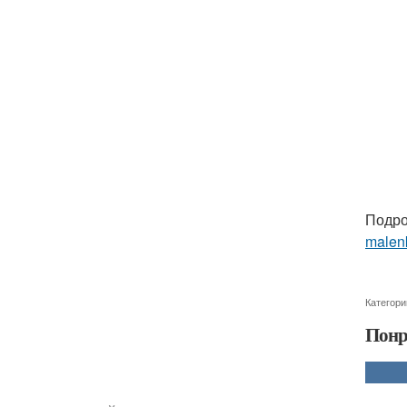
Подро
malenk
Категори
Понр