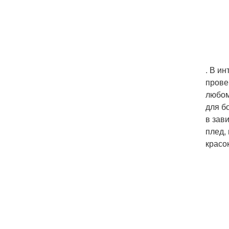
. В и
прове
любом
для б
в зав
плед,
красо