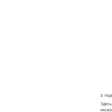
3. по
Здесь
неско