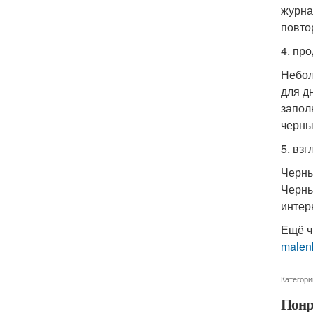
журна
повто
4. пр
Небол
для д
запол
черны
5. вз
Черны
Черны
интер
Ещё ч
malenk
Категори
Понр