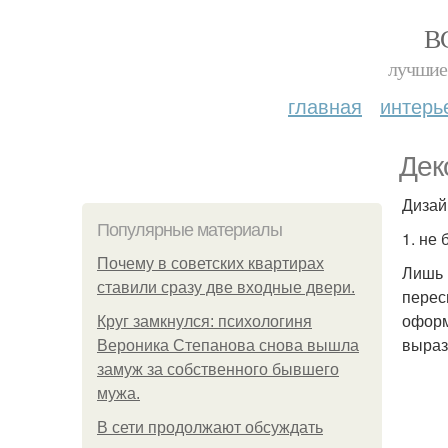
В
лучшие 
главная
интерь
Дек
Дизай
Популярные материалы
1. не 
Почему в советских квартирах
Лишь 
ставили сразу две входные двери.
перес
оформ
Круг замкнулся: психологиня
выраз
Вероника Степанова снова вышла
замуж за собственного бывшего
мужа.
В сети продолжают обсуждать