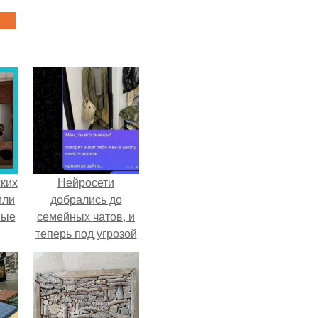
ких
Нейросети
или
добрались до
ные
семейных чатов, и
теперь под угрозой
мамины нервы.