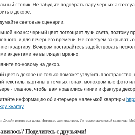
льный столик. Не забудьте подобрать пару черных аксессуа
рить в декоре.
одумайте световые сценарии.
ьшой нюанс: черный цвет поглощает лучи света, поэтому п
невного, и для вечернего времени. Не советуем закрывать 
няет квартиру. Вечером постарайтесь задействовать нескол
ми акцентами не выглядел мрачно.
гляните по-новому на декор.
й цвет в декоре не только поможет углубить пространство,
й текстиль, картины в темных тонах, монохромные фото и
ьере - главное, чтобы вам нравились линии и фактура декор
итайте информацию об интерьере маленькой квартиры
http
oy-kvartiry
и:
Дизайн интерьера дома
,
Интерьер для квартиры
,
Интерьер маленькой квартиры
,
Меб
авилось? Поделитесь с друзьями!