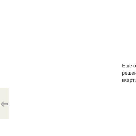
Еще о
решен
кварт
⇦