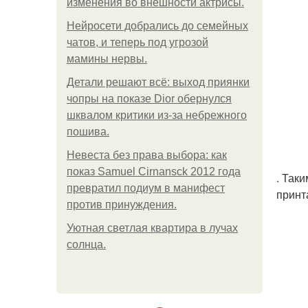
изменения во внешности актрисы.
Нейросети добрались до семейных
чатов, и теперь под угрозой
мамины нервы.
Детали решают всё: выход приянки
чопры на показе Dior обернулся
шквалом критики из-за небрежного
пошива.
Невеста без права выбора: как
показ Samuel Cirnansck 2012 года
. Так
превратил подиум в манифест
принт
против принуждения.
Уютная светлая квартира в лучах
солнца.