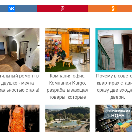
тильный ремонт в
Компания офис.
Почему в советс
двушке - мечта
Компания Kurgo,
квартирах став
еальностью стала!
разрабатывающая
сразу две вход
товары, которые
двери.
делают комфортней
путешествия для
собак, имеет самый
дружелюбный к