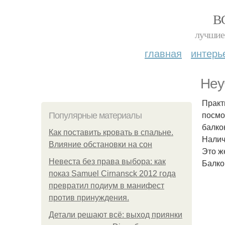
В
лучшие 
главная
интерь
Неу
Практ
посмо
Популярные материалы
балко
Как поставить кровать в спальне.
Налич
Влияние обстановки на сон
Это ж
Невеста без права выбора: как
Балко
показ Samuel Cirnansck 2012 года
превратил подиум в манифест
против принуждения.
Детали решают всё: выход приянки