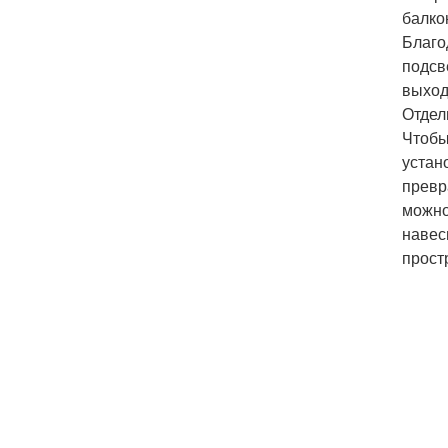
балко
Благо
подсв
выход
Отдел
Чтобы
устан
превр
можно
навес
прост