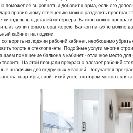
на поможет её выровнять и добавит шарма, если его допол
даря правильному освещению можно разделить пространств
етки отдельных деталей интерьера. Балкон можно превратит
ить из кухни прямо в оранжерею. Балкон на кухне можно да
ьный кабинет на лоджии.
 сотворить из лоджии рабочий кабинет, необходимо убрать с
овить толстые стеклопакеты. Подобные услуги многие стро
ащаем помещение балкона в кабинет - отличное место для с
 творить. На этой площади прекрасно влезает рабочий стол
ные шкафчики для подручных мелочей. Получается прекрасн
ранства квартиры, свой тихий угол, в котором можно спрят