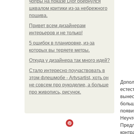
чопры на показе Dior обернулся
шквалом критики из-за небрежного
пошива.
Привет всем дизайнерам
интерьеров и не только!
5 ошибок в планировке, из-за
которых вы теряете метры.
Откуда у дизайнера так много идей?
Стало интересно поучаствовать в
этом флешмобе - Artvsartist, хоть он
Допол
не совсем про рукоделие, а больше
естес
про живопись, рисунок.
вынес
больш
появи
Неучт
Предл
контр