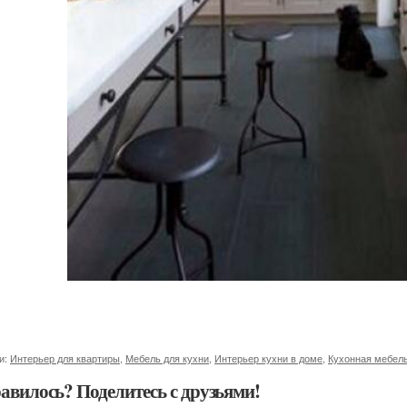
и:
Интерьер для квартиры
,
Мебель для кухни
,
Интерьер кухни в доме
,
Кухонная мебел
авилось? Поделитесь с друзьями!