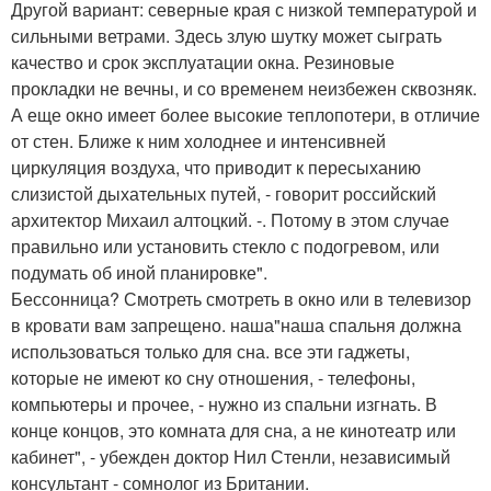
Другой вариант: северные края с низкой температурой и
сильными ветрами. Здесь злую шутку может сыграть
качество и срок эксплуатации окна. Резиновые
прокладки не вечны, и со временем неизбежен сквозняк.
А еще окно имеет более высокие теплопотери, в отличие
от стен. Ближе к ним холоднее и интенсивней
циркуляция воздуха, что приводит к пересыханию
слизистой дыхательных путей, - говорит российский
архитектор Михаил алтоцкий. -. Потому в этом случае
правильно или установить стекло с подогревом, или
подумать об иной планировке".
Бессонница? Смотреть смотреть в окно или в телевизор
в кровати вам запрещено. наша"наша спальня должна
использоваться только для сна. все эти гаджеты,
которые не имеют ко сну отношения, - телефоны,
компьютеры и прочее, - нужно из спальни изгнать. В
конце концов, это комната для сна, а не кинотеатр или
кабинет", - убежден доктор Нил Стенли, независимый
консультант - сомнолог из Британии.