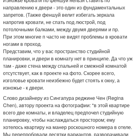
Изножье кровати по феншуй нельзя ставить по
направлению к двери - это один из фундаментальных
запретов. (Также феншуй велит избегать зеркала
напротив кровати, не спать под люстрой, под
потолочными балками, между двумя дверями и пр.
При этом многие п часто не видят проблемы в кровати
ногами в проход.
Представим, что у вас пространство студийной
планировки, и двери в комнату нет в принципе. Да что уж
там - даже стена между спальней и смежной комнатой
отсутствует, как в проекте на фото. Скорее всего,
изголовье кровати неизбежно будет стоять к окну, а
изножье - к двери.
Слово дизайнеру из Сингапура реджине Чен (Regina
Chen), автору проекта на фотографии: "в этой квартире
всего две комнаты, и владелец предпочел студийную
планировку, чтобы наслаждаться простором; ему
хотелось квартиру на манер роскошного номера в отеле.
Мы перепробовали десятки вариантов, разворачивали