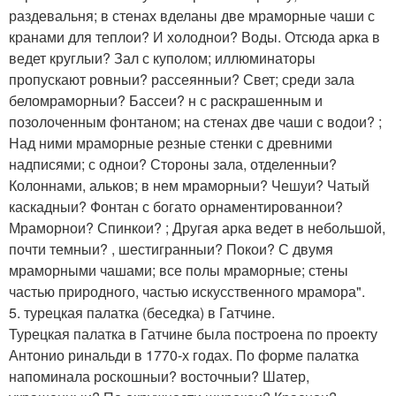
раздевальня; в стенах вделаны две мраморные чаши с
кранами для теплои? И холоднои? Воды. Отсюда арка в
ведет круглыи? Зал с куполом; иллюминаторы
пропускают ровныи? рассеянныи? Свет; среди зала
беломраморныи? Бассеи? н с раскрашенным и
позолоченным фонтаном; на стенах две чаши с водои? ;
Над ними мраморные резные стенки с древними
надписями; с однои? Стороны зала, отделенныи?
Колоннами, альков; в нем мраморныи? Чешуи? Чатый
каскадныи? Фонтан с богато орнаментированнои?
Мраморнои? Спинкои? ; Другая арка ведет в небольшой,
почти темныи? , шестигранныи? Покои? С двумя
мраморными чашами; все полы мраморные; стены
частью природного, частью искусственного мрамора".
5. турецкая палатка (беседка) в Гатчине.
Турецкая палатка в Гатчине была построена по проекту
Антонио ринальди в 1770-х годах. По форме палатка
напоминала роскошныи? восточныи? Шатер,