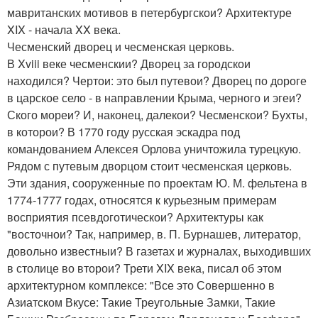
мавританских мотивов в петербургскои? Архитектуре
XIX - начала XX века.
Чесменский дворец и чесменская церковь.
В Xviii веке чесменскии? Дворец за городскои
находился? Чертои: это был путевои? Дворец по дороге
в царское село - в направлении Крыма, черного и эгеи?
Ского мореи? И, наконец, далекои? Чесменскои? Бухты,
в которои? В 1770 году русская эскадра под
командованием Алексея Орлова уничтожила турецкую.
Рядом с путевым дворцом стоит чесменская церковь.
Эти здания, сооруженные по проектам Ю. М. фельтена в
1774-1777 годах, относятся к курьезным примерам
восприятия псевдоготическои? Архитектуры как
"восточнои? Так, например, в. П. Бурнашев, литератор,
довольно известныи? В газетах и журналах, выходивших
в столице во второи? Трети XIX века, писал об этом
архитектурном комплексе: "Все это Совершенно в
Азиатском Вкусе: Такие Треугольные Замки, Такие