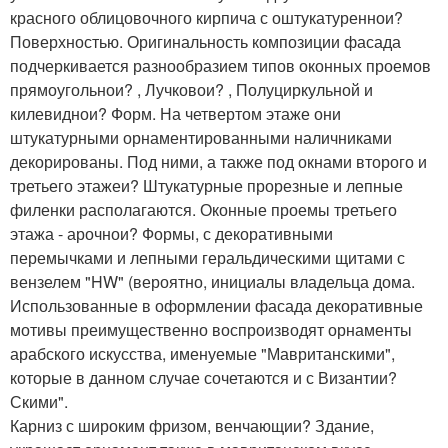
красного облицовочного кирпича с оштукатуреннои?
Поверхностью. Оригинальность композиции фасада
подчеркивается разнообразием типов оконных проемов
прямоугольнои? , Лучковои? , Полуциркульной и
килевиднои? Форм. На четвертом этаже они
штукатурными орнаментированными наличниками
декорированы. Под ними, а также под окнами второго и
третьего этажеи? Штукатурные прорезные и лепные
филенки располагаются. Оконные проемы третьего
этажа - арочнои? Формы, с декоративными
перемычками и лепными геральдическими щитами с
вензелем "HW" (вероятно, инициалы владельца дома.
Использованные в оформлении фасада декоративные
мотивы преимущественно воспроизводят орнаменты
арабского искусства, именуемые "Мавританскими",
которые в данном случае сочетаются и с Византии?
Скими".
Карниз с широким фризом, венчающии? Здание,