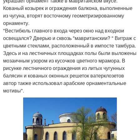
украшает орнамент также в мавританском вкусе.
Кованый козырек и ограждения балкона, выполненные
из чугуна, вторят восточному геометризированному
орнаменту.
"Вестибюль главного входа через окно над входнои
освещался? Дверью и сквозь "мавританскии? " Витраж с
цветными стеклами, расположенный в импосте тамбура.
Здесь и на лестничных площадках полы были выложены
мозаичным узором из кусочков цветного мрамора. В
рисунке лестничного ограждения из литых чугунных
балясин и кованых оконных решеток ватерклозетов
автор также использовал арабские орнаментальные
мотивы".