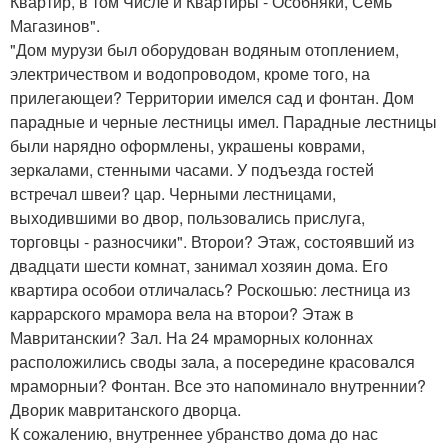
Квартир, в том Числе и Квартиры - Особняки, Семь
Магазинов".
"Дом мурузи был оборудован водяным отоплением,
электричеством и водопроводом, кроме того, на
прилегающеи? Территории имелся сад и фонтан. Дом
парадные и черные лестницы имел. Парадные лестницы
были нарядно оформлены, украшены коврами,
зеркалами, стенными часами. У подъезда гостей
встречал швеи? цар. Черными лестницами,
выходившими во двор, пользовались прислуга,
торговцы - разносчики". Второи? Этаж, состоявший из
двадцати шести комнат, занимал хозяин дома. Его
квартира особои отличалась? Роскошью: лестница из
каррарского мрамора вела на второи? Этаж в
Мавританскии? Зал. На 24 мраморных колоннах
расположились своды зала, а посередине красовался
мраморныи? Фонтан. Все это напоминало внутреннии?
Дворик мавританского дворца.
К сожалению, внутреннее убранство дома до нас