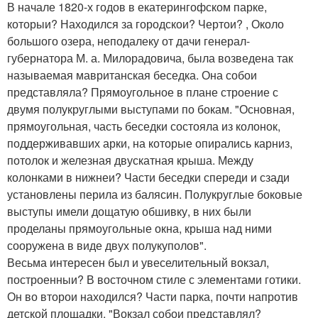
В начале 1820-х годов в екатерингофском парке,
которыи? Находился за городскои? Чертои? , Около
большого озера, неподалеку от дачи генерал-
губернатора М. а. Милорадовича, была возведена так
называемая мавританская беседка. Она собои
представляла? Прямоугольное в плане строение с
двумя полукруглыми выступами по бокам. "Основная,
прямоугольная, часть беседки состояла из колонок,
поддерживавших арки, на которые опирались карниз,
потолок и железная двускатная крыша. Между
колонками в нижнеи? Части беседки спереди и сзади
установлены перила из балясин. Полукруглые боковые
выступы имели дощатую обшивку, в них были
проделаны прямоугольные окна, крыша над ними
сооружена в виде двух полукуполов".
Весьма интересен был и увеселительный вокзал,
построенныи? В восточном стиле с элементами готики.
Он во второи находился? Части парка, почти напротив
детской площадки. "Вокзал собои представлял?