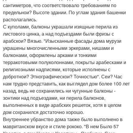
сантиметров, что соответствовало требованиям по
предельнои? Высоте здании. По углам здания башенки
располагались.
С куполами, балконы украшали изящные перила из
листового цинка, а над подъездами были фризы с
арабскои? Вязью. "Изысканные фасады дома мурузи
украшены многочисленными эркерами, нишами и
балконами, оформлены арками и тонкими
терракотовыми полуколоннами, покрыты арабесками и
религиозными надписями, которые исполнены с
добротнои? Этнографическои? Точностью". Сеи? Час
нам трудно представить, как выглядел дом более 100 лет
назад, ведь не сохранились ни чугунные балконы -
зонтики над подъездами, ни перила балконов,
выполненных в виде арабских решеток, хотя в целом
дом сохранился достаточно хорошо.
Внутреннее убранство дома также было выполнено в
мавританском вкусе и стиле рококо. "В нем Было 57