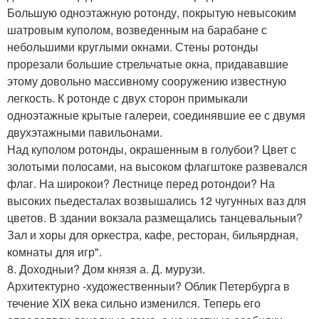
Большую одноэтажную ротонду, покрытую невысоким
шатровым куполом, возведенным на барабане с
небольшими круглыми окнами. Стены ротонды
прорезали большие стрельчатые окна, придававшие
этому довольно массивному сооружению известную
легкость. К ротонде с двух сторон примыкали
одноэтажные крытые галереи, соединявшие ее с двумя
двухэтажными павильонами.
Над куполом ротонды, окрашенным в голубои? Цвет с
золотыми полосами, на высоком флагштоке развевался
флаг. На широкои? Лестнице перед ротондои? На
высоких пьедесталах возвышались 12 чугунных ваз для
цветов. В здании вокзала размещались танцевальныи?
Зал и хоры для оркестра, кафе, ресторан, бильярдная,
комнаты для игр".
8. Доходныи? Дом князя а. Д. мурузи.
Архитектурно -художественныи? Облик Петербурга в
течение XIX века сильно изменился. Теперь его