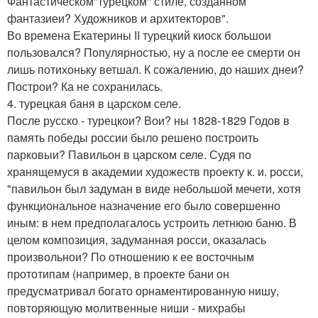
Фантастическом"турецком" стиле, созданном
фантазиеи? Художников и архитекторов".
Во времена Екатерины II турецкий киоск большои
пользовался? Популярностью, ну а после ее смерти он
лишь потихоньку ветшал. К сожалению, до наших днеи?
Построи? Ка не сохранилась.
4. турецкая баня в царском селе.
После русско - турецкои? Вои? ны 1828-1829 Годов в
память победы россии было решено построить
парковыи? Павильон в царском селе. Судя по
хранящемуся в академии художеств проекту к. и. росси,
"павильон был задуман в виде небольшой мечети, хотя
функциональное назначение его было совершенно
иным: в нем предполагалось устроить летнюю баню. В
целом композиция, задуманная росси, оказалась
произвольнои? По отношению к ее восточным
прототипам (например, в проекте бани он
предусматривал богато орнаментированную нишу,
повторяющую молитвенные ниши - михрабы