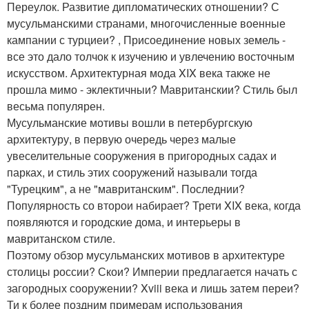
Переулок. Развитие дипломатических отношении? С
мусульманскими странами, многочисленные военные
кампании с турциеи? , Присоединение новых земель -
все это дало толчок к изучению и увлечению восточным
искусством. Архитектурная мода XIX века также не
прошла мимо - эклектичныи? Мавританскии? Стиль был
весьма популярен.
Мусульманские мотивы вошли в петербургскую
архитектуру, в первую очередь через малые
увеселительные сооружения в пригородных садах и
парках, и стиль этих сооружений называли тогда
"Турецким", а не "мавританским". Последнии?
Популярность со второи набирает? Трети XIX века, когда
появляются и городские дома, и интерьеры в
мавританском стиле.
Поэтому обзор мусульманских мотивов в архитектуре
столицы россии? Скои? Империи предлагается начать с
загородных сооружении? Xviii века и лишь затем переи?
Ти к более поздним примерам использования