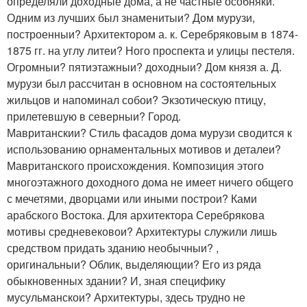
определяли доходные дома, а не частные особняки.
Одним из лучших был знаменитыи? Дом мурузи,
построенныи? Архитектором а. к. Серебряковым в 1874-
1875 гг. на углу литеи? Ного проспекта и улицы пестеля.
Огромныи? пятиэтажныи? доходныи? Дом князя а. Д.
мурузи был рассчитан в основном на состоятельных
жильцов и напоминал собои? Экзотическую птицу,
прилетевшую в северныи? Город.
Мавританскии? Стиль фасадов дома мурузи сводится к
использованию орнаментальных мотивов и деталеи?
Мавританского происхождения. Композиция этого
многоэтажного доходного дома не имеет ничего общего
с мечетями, дворцами или иными построи? Ками
арабского Востока. Для архитектора Серебрякова
мотивы средневековои? Архитектуры служили лишь
средством придать зданию необычныи? ,
оригинальныи? Облик, выделяющии? Его из ряда
обыкновенных здании? И, зная специфику
мусульманскои? Архитектуры, здесь трудно не