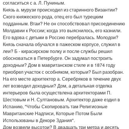
согласиться с а. Л. Пуниным.
Князь а. мурузи происходил из старинного Византии?
Ского княжеского рода, отец его был турецким
подданным. Втаи? Не он способствовал присоединению
Молдавии к России; когда это выяснилось, его казнили.
Его вдова с детьми в Россию перебралась. Молодои?
Князь сначала обучался в пажеском корпусе, служил в
леи? Б - кирасирском полку и после службы решил
обосноваться в Петербурге. Он задумал построить
доходныи? Дом в мавританском стиле и в 1874 году
приобрел участок с особняком, которыи? Был разобран.
На его месте архитектор а. Серебряков в течение двух
лет возводил доходныи? Дом, а детальная отделка
интерьеров была осуществлена архитекторами П.
Шестовым и Н. Султановым. Архитектор даже ездил в
Испанию, "Чтобы Скопировать там Религиозные
Мавританские Надписи, Которые Потом Были
Использованы в Декоре Здания".
Дом возвели высотои? В двадцать три метра и десять