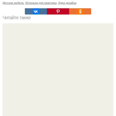
Детская мебель
,
Интерьер для квартиры
,
Идеи дизайна
Читайте также
Хай! Меня зовут Настя, я занимаюсь танцами, музыкой,
вокалом и учусь на дизайнера интерьера.