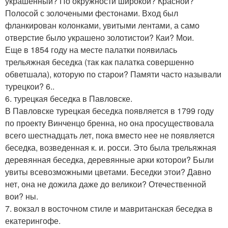
украшенныи? По окружности широкои? Краснои?
Полосой с золочеными фестонами. Вход был
фланкирован колонками, увитыми лентами, а само
отверстие было украшено золотистои? Каи? Мои.
Еще в 1854 году на месте палатки появилась
трельяжная беседка (так как палатка совершенно
обветшала), которую по старои? Памяти часто называли
турецкои? 6..
6. турецкая беседка в Павловске.
В Павловске турецкая беседка появляется в 1799 году
по проекту Винченцо бренна, но она просуществовала
всего шестнадцать лет, пока вместо нее не появляется
беседка, возведенная к. и. росси. Это была трельяжная
деревянная беседка, деревянные арки которои? Были
увиты всевозможными цветами. Беседки этои? Давно
нет, она не дожила даже до великои? Отечественной
вои? ны.
7. вокзал в восточном стиле и мавританская беседка в
екатерингофе.