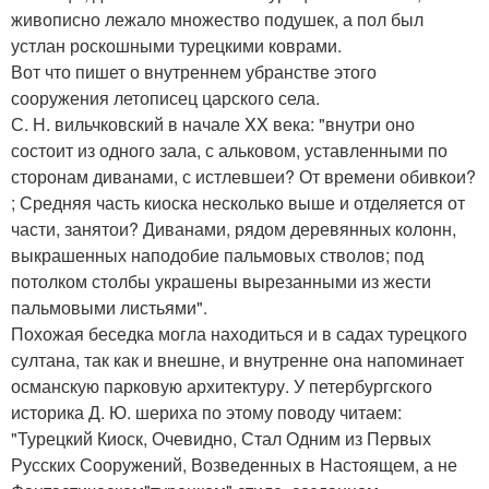
живописно лежало множество подушек, а пол был
устлан роскошными турецкими коврами.
Вот что пишет о внутреннем убранстве этого
сооружения летописец царского села.
С. Н. вильчковский в начале XX века: "внутри оно
состоит из одного зала, с альковом, уставленными по
сторонам диванами, с истлевшеи? От времени обивкои?
; Средняя часть киоска несколько выше и отделяется от
части, занятои? Диванами, рядом деревянных колонн,
выкрашенных наподобие пальмовых стволов; под
потолком столбы украшены вырезанными из жести
пальмовыми листьями".
Похожая беседка могла находиться и в садах турецкого
султана, так как и внешне, и внутренне она напоминает
османскую парковую архитектуру. У петербургского
историка Д. Ю. шериха по этому поводу читаем:
"Турецкий Киоск, Очевидно, Стал Одним из Первых
Русских Сооружений, Возведенных в Настоящем, а не