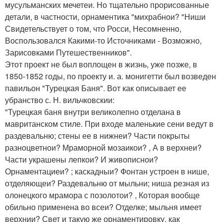
мусульманских мечетеи. Но тщательно прорисованные
детали, в частности, орнаментика "михрабнои? "Ниши
Свидетельствует о том, что Росси, Несомненно,
Воспользовался Какими-то Источниками - Возможно,
Зарисовками Путешественников".
Этот проект не был воплощен в жизнь, уже позже, в
1850-1852 годы, по проекту и. а. монигетти был возведен
павильон "Турецкая Баня". Вот как описывает ее
убранство с. Н. вильчковскии:
"Турецкая баня внутри великолепно отделана в
мавританском стиле. При входе маленькие сени ведут в
раздевальню; стены ее в нижнеи? Части покрыты
разноцветнои? Мраморной мозаикои? , А в верхнеи?
Части украшены лепкои? И живописнои?
Орнаментациеи? ; каскадныи? Фонтан устроен в нише,
отделяющеи? Раздевальню от мыльни; ниша резная из
олонецкого мрамора с позолотои? , Которая вообще
обильно применена во всеи? Отделке; мыльня имеет
верхнии? Свет и такую же орнаментировку, как