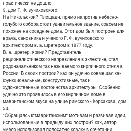
практически не дошло.
9. дом Г. Ф. вучиховского.
На Никольскои? Площади, прямо напротив небесно-
голубого собора стоит удивительное здание, совсем не
похожее на соседние дома. Этот дом был построен для
врача, сановника и ученого Г. Ф. вучиховского
архитектором в. а. шретером в 1877 году.
В. а. шретер, яркии? Представитель
рационалистического направления в эклектике, стал
родоначальником так называемого кирпичного стиля в
России. В своих построи? ках он удачно совмещал как
функциональные, конструктивные, так и
художественные достоинства архитектуры. Особенно
удачно это проявилось в его кирпичном доме в
мавританском вкусе на улице римского - Корсакова, дом
33.
"Обращаясь к"мавританским" мотивам и развивая идеи,
использованные в предыдущих построи? ках, автор
умело использовал полосатую кладку в сочетании