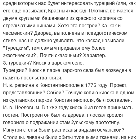
среди которых нас будет интересовать турецкий (или, как
его еще называют, Красныи) каскад. Плотина венчается
двумя круглыми башенками из красного кирпича со
стрельчатыми нишами. Хотя эта построи? Ка, как и
чесменскии? Дворец, выполнена в псевдоготическом
стиле, нас не должно удивлять, что каскад называли
"Турецким", тем самым придавая ему более
экзотическии? , Почти сказочныи? Характер.
3. турецкии? Киоск в царском селе.
Турецкии? Киоск в парке царского села был возведен в
память посольства князя.
Н. в. репнина в Константинополе в 1775 году. Проект,
представлявшии? Собои? Точную копию киоска в одном
из султанских парков Константинополя, был составлен.
И. в. Нееловым. В 1782 году киоск был готов принимать
гостеи. Построен он был из дерева, плоская кровля
говорила о подражании стамбульскому прототипу.
Изнутри стены были расписаны видами османскои?
Столицы, диваны были обиты турецкими тканями, на них