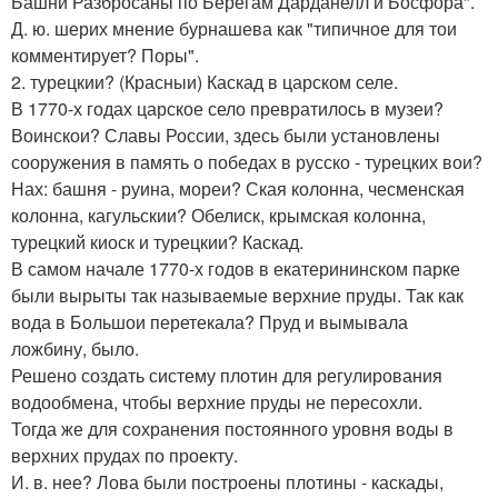
Башни Разбросаны по Берегам Дарданелл и Босфора".
Д. ю. шерих мнение бурнашева как "типичное для тои
комментирует? Поры".
2. турецкии? (Красныи) Каскад в царском селе.
В 1770-х годах царское село превратилось в музеи?
Воинскои? Славы России, здесь были установлены
сооружения в память о победах в русско - турецких вои?
Нах: башня - руина, мореи? Ская колонна, чесменская
колонна, кагульскии? Обелиск, крымская колонна,
турецкий киоск и турецкии? Каскад.
В самом начале 1770-х годов в екатерининском парке
были вырыты так называемые верхние пруды. Так как
вода в Большои перетекала? Пруд и вымывала
ложбину, было.
Решено создать систему плотин для регулирования
водообмена, чтобы верхние пруды не пересохли.
Тогда же для сохранения постоянного уровня воды в
верхних прудах по проекту.
И. в. нее? Лова были построены плотины - каскады,