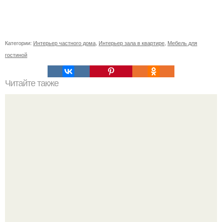
Категории:
Интерьер частного дома
,
Интерьер зала в квартире
,
Мебель для
гостиной
Читайте также
Резьба по дереву в стиле барокко. Резьба по дереву:
стилистические направления и характерные узоры.