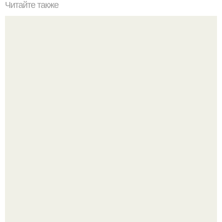
Читайте также
Как покрасить радиаторы отопления, чтобы потом не
кусать локти?
Культурный код. Можно сделать красивый интерьер
практически где угодно.