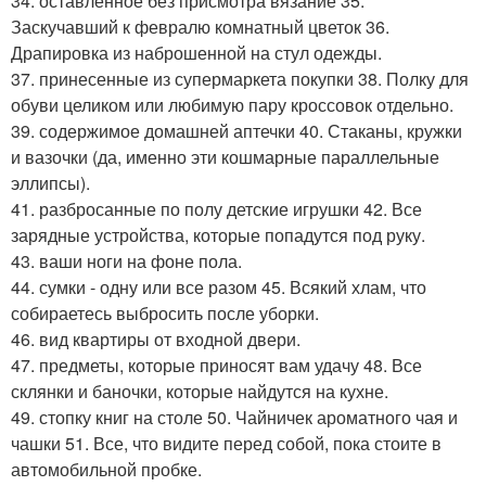
34. оставленное без присмотра вязание 35.
Заскучавший к февралю комнатный цветок 36.
Драпировка из наброшенной на стул одежды.
37. принесенные из супермаркета покупки 38. Полку для
обуви целиком или любимую пару кроссовок отдельно.
39. содержимое домашней аптечки 40. Стаканы, кружки
и вазочки (да, именно эти кошмарные параллельные
эллипсы).
41. разбросанные по полу детские игрушки 42. Все
зарядные устройства, которые попадутся под руку.
43. ваши ноги на фоне пола.
44. сумки - одну или все разом 45. Всякий хлам, что
собираетесь выбросить после уборки.
46. вид квартиры от входной двери.
47. предметы, которые приносят вам удачу 48. Все
склянки и баночки, которые найдутся на кухне.
49. стопку книг на столе 50. Чайничек ароматного чая и
чашки 51. Все, что видите перед собой, пока стоите в
автомобильной пробке.