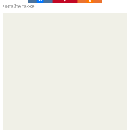
Читайте также
Как покрасить радиаторы отопления, чтобы потом не
кусать локти?
Разноцветная керамическая плитка как украшение
интерьера.