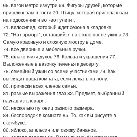
68. вагон метро изнутри 69. Фигуры друзей, которые
пришли к вам в гости 70. Птицу, которая присела к вам
на подоконник и вот-вот улетит.
71. велосипед, который ждет сезона в кладовке.
72. "Натюрморт", оставшийся на столе после ужина 73.
Самую красивую и сложную люстру в доме.
74. все дверные и мебельные ручки.
75. флакончики духов 76. Кольца и украшения 77.
Выложенные в вазочку печенья к десерту.
78. семейный ужин со всеми участниками 79. Как
выглядит ваша комната, если лежать на полу.
80. прически всех членов семьи.
81. разные выражения глаз 82. Предмет, выбранный
наугад из словаря.
83. несколько пуговиц разного размера.
84. беспорядок в комнате 85. То, как вы рисуете в
скетчбуке.
86. яблоко, апельсин или связку бананов.