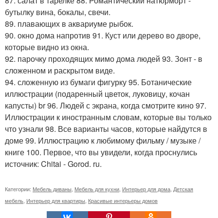
87. салат в тарелке 88. Романтический натюрморт -
бутылку вина, бокалы, свечи.
89. плавающих в аквариуме рыбок.
90. окно дома напротив 91. Куст или дерево во дворе,
которые видно из окна.
92. парочку проходящих мимо дома людей 93. Зонт - в
сложенном и раскрытом виде.
94. сложенную из бумаги фигурку 95. Ботанические
иллюстрации (подаренный цветок, луковицу, кочан
капусты) br 96. Людей с экрана, когда смотрите кино 97.
Иллюстрации к иностранным словам, которые вы только
что узнали 98. Все варианты часов, которые найдутся в
доме 99. Иллюстрацию к любимому фильму / музыке /
книге 100. Первое, что вы увидели, когда проснулись
источник: Chitai - Gorod. ru.
Категории:
Мебель диваны
,
Мебель для кухни
,
Интерьер для дома
,
Детская
мебель
,
Интерьер для квартиры
,
Красивые интерьеры домов