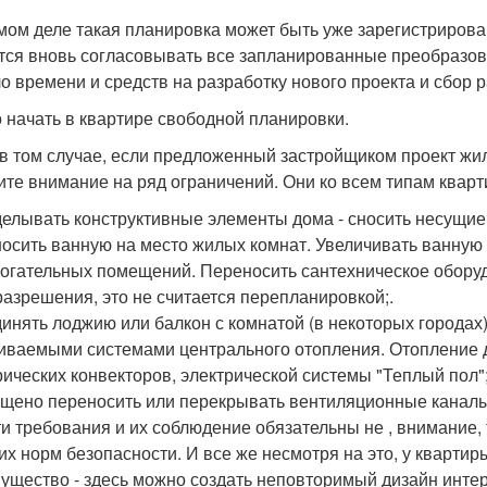
мом деле такая планировка может быть уже зарегистрирован
тся вновь согласовывать все запланированные преобразова
о времени и средств на разработку нового проекта и сбор
о начать в квартире свободной планировки.
в том случае, если предложенный застройщиком проект жиль
ите внимание на ряд ограничений. Они ко всем типам кварти
елывать конструктивные элементы дома - сносить несущие 
осить ванную на место жилых комнат. Увеличивать ванную 
огательных помещений. Переносить сантехническое оборудо
разрешения, это не считается перепланировкой;.
инять лоджию или балкон с комнатой (в некоторых городах)
иваемыми системами центрального отопления. Отопление 
рических конвекторов, электрической системы "Теплый пол";
щено переносить или перекрывать вентиляционные каналы
ти требования и их соблюдение обязательны не , внимание, 
их норм безопасности. И все же несмотря на это, у кварти
ущество - здесь можно создать неповторимый дизайн интер