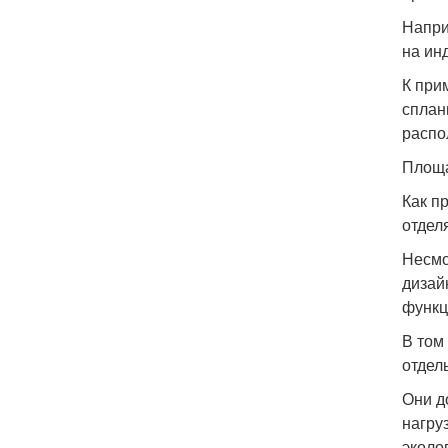
Напри
на ин
К при
сплан
распо
Площа
Как п
отдел
Несмо
дизай
функц
В том
отдел
Они д
нагру
эколо