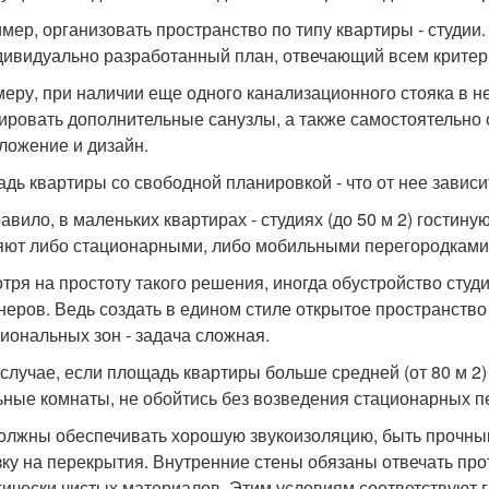
мер, организовать пространство по типу квартиры - студии
дивидуально разработанный план, отвечающий всем критер
меру, при наличии еще одного канализационного стояка в
ировать дополнительные санузлы, а также самостоятельно 
ложение и дизайн.
дь квартиры со свободной планировкой - что от нее зависи
равило, в маленьких квартирах - студиях (до 50 м 2) гостин
яют либо стационарными, либо мобильными перегородками (
тря на простоту такого решения, иногда обустройство студ
неров. Ведь создать в едином стиле открытое пространст
иональных зон - задача сложная.
 случае, если площадь квартиры больше средней (от 80 м 2
ьные комнаты, не обойтись без возведения стационарных п
олжны обеспечивать хорошую звукоизоляцию, быть прочным
зку на перекрытия. Внутренние стены обязаны отвечать п
гически чистых материалов. Этим условиям соответствуют га