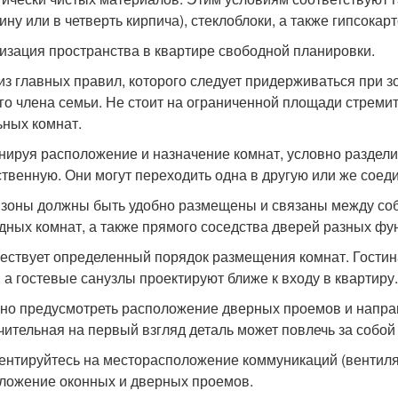
ину или в четверть кирпича), стеклоблоки, а также гипсокарт
изация пространства в квартире свободной планировки.
из главных правил, которого следует придерживаться при з
го члена семьи. Не стоит на ограниченной площади стреми
ьных комнат.
анируя расположение и назначение комнат, условно раздели
твенную. Они могут переходить одна в другую или же соед
е зоны должны быть удобно размещены и связаны между собо
дных комнат, а также прямого соседства дверей разных фун
ществует определенный порядок размещения комнат. Гостин
, а гостевые санузлы проектируют ближе к входу в квартиру.
жно предусмотреть расположение дверных проемов и направ
чительная на первый взгляд деталь может повлечь за собой
иентируйтесь на месторасположение коммуникаций (вентиляц
ложение оконных и дверных проемов.