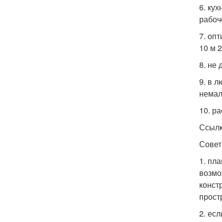
6. ку
рабоч
7. оп
10 м 2
8. не
9. в 
немал
10. р
Ссылк
Совет
1. пл
возмо
конст
прост
2. ес