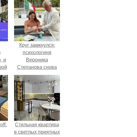
Круг замкнулся:
о
психологиня
, и
Вероника
зой
Степанова снова
ы.
вышла замуж за
собственного
бывшего мужа.
ff.
Стильная квартира
в светлых приятных