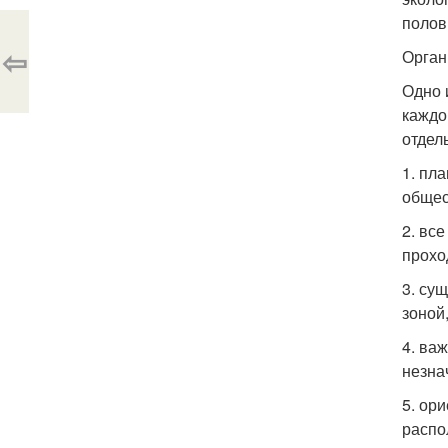
полов
⇦
Орган
Одно 
каждо
отдел
1. пл
общес
2. вс
прохо
3. су
зоной
4. ва
незна
5. ор
распо