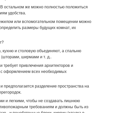
. В остальном же можно полностью положиться
иям удобства.
 нежилом или вспомогательном помещении можно
определить размеры будущих комнат, их
т?
ую, кухню и столовую объединяют, а спальню
шторами, ширмами и т. д..
ии требует привлечения архитекторов и
во с оформлением всех необходимых
) и предполагается разделение пространства на
ерегородок.
и и легкими, чтобы не создавать лишнюю
ротивопожарным требованиям и должны быть из
зо - и пенобетонные блоки, кирпич (кладка в