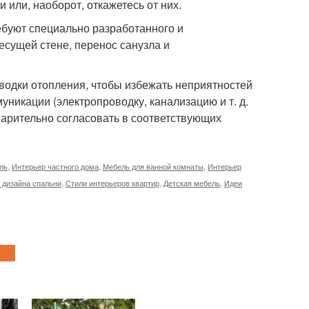
 или, наоборот, откажетесь от них.
ребуют специально разработанного и
есущей стене, перенос санузла и
зводки отопления, чтобы избежать неприятностей
уникации (электропроводку, канализацию и т. д.
арительно согласовать в соответствующих
ль
,
Интерьер частного дома
,
Мебель для ванной комнаты
,
Интерьер
 дизайна спальни
,
Стили интерьеров квартир
,
Детская мебель
,
Идеи