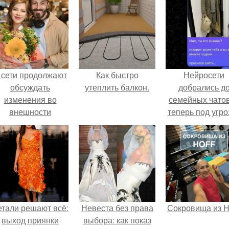
 сети продолжают
Как быстро
Нейросети
обсуждать
утеплить балкон.
добрались д
изменения во
семейных чатов
внешности
теперь под угро
актрисы.
мамины нерв
етали решают всё:
Невеста без права
Сокровища из Ho
выход приянки
выбора: как показ