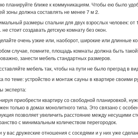
хню планируйте ближе к коммуникациям. Чтобы ею было уд
ей зоны должна составлять не менее 7 м 2.
тимальный размеры спальни для двух взрослых человек: от 1
. не стоит создавать детскую комнату без окон.
 делайте очень узкие или, наоборот, широкие или длинные к
любом случае, помните, площадь комнаты должна быть такой,
оважно, занести мебель стандартных размеров.
асставляйте мебель так, чтобы на пути не было преград в в
а по теме: устройство и монтаж сауны в квартире своими р
ы эксперта:
анируя приобрести квартиру со свободной планировкой, нужн
жен только в домах монолитного типа. Это связано с особе
рукция позволяет увеличить расстояние между несущими ст
ранство с минимальным количеством перегородок.
ли у вас дружеские отношения с соседями и у них уже сдела