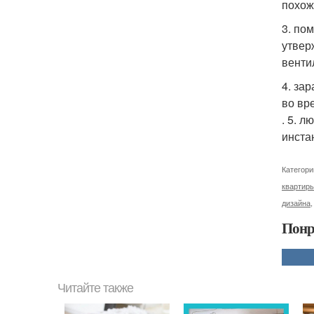
похож
3. по
утвер
венти
4. за
во вр
. 5. 
инста
Категори
квартиры
дизайна
Понр
Читайте также