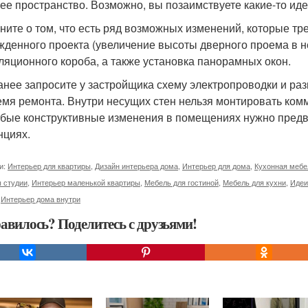
ее пространство. Возможно, вы позаимствуете какие-то идеи
мните о том, что есть ряд возможных изменений, которые т
жденного проекта (увеличение высоты дверного проема в н
ляционного короба, а также установка панорамных окон.
ранее запросите у застройщика схему электропроводки и ра
емя ремонта. Внутри несущих стен нельзя монтировать комм
любые конструктивные изменения в помещениях нужно предв
нциях.
и:
Интерьер для квартиры
,
Дизайн интерьера дома
,
Интерьер для дома
,
Кухонная мебе
 студии
,
Интерьер маленькой квартиры
,
Мебель для гостиной
,
Мебель для кухни
,
Идеи
,
Интерьер дома внутри
авилось? Поделитесь с друзьями!