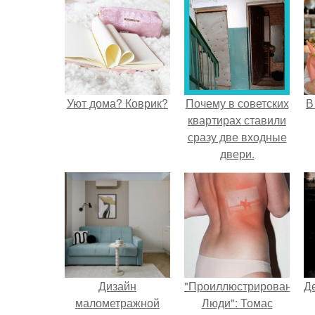
Уют дома? Коврик?
Почему в советских
В
квартирах ставили
сразу две входные
двери.
Дизайн
"Проиллюстрированные
Д
малометражной
Люди": Томас