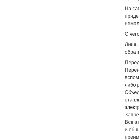
На са
приде
немал
С чег
Лишь 
обрат
Перед
Перен
вспом
либо 
Объед
отапл
элект
Запре
Все э
и общ
преим