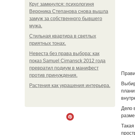
Круг замкнулся: психологиня
Вероника Степанова снова вышла
замуж за собственного бывшего
мужа.
Стильная квартира в светлых
приятных тонах.
Невеста без права выбора: как
показ Samuel Cirnansck 2012 года
превратил подиум в манифест
Прави
против принуждения.
Выбир
Растения как украшения интерьера.
плани
внутр
Дело 
разме
Такая
прост