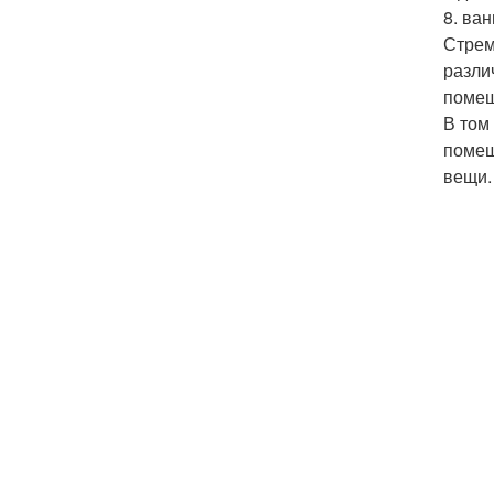
8. ван
Стрем
разли
помещ
В том
помещ
вещи.