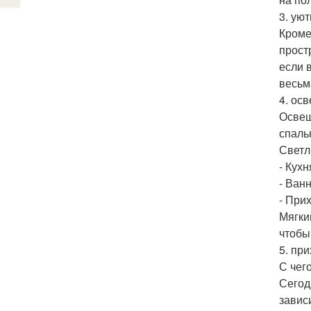
3. ую
Кроме
прост
если 
весьм
4. ос
Освещ
спаль
Светл
- Кухн
- Ванн
- При
Мягки
чтобы
5. пр
С чег
Сегод
завис