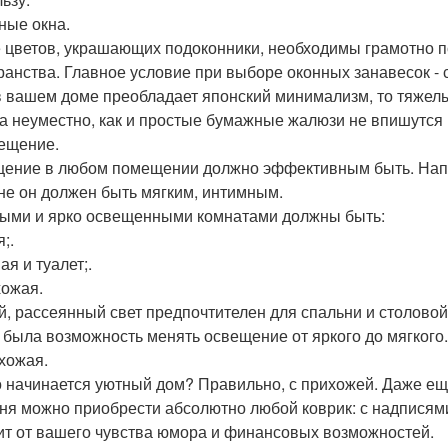
тные окна.
 цветов, украшающих подоконники, необходимы грамотно 
ранства. Главное условие при выборе оконных занавесок -
в вашем доме преобладает японский минимализм, то тяжел
а неуместно, как и простые бумажные жалюзи не впишутся
вещение.
ение в любом помещении должно эффективным быть. Наприм
не он должен быть мягким, интимным.
ыми и ярко освещенными комнатами должны быть:
я;.
ая и туалет;.
хожая.
й, рассеянный свет предпочтителен для спальни и столовой. 
 была возможность менять освещение от яркого до мягкого.
ихожая.
о начинается уютный дом? Правильно, с прихожей. Даже еще 
ня можно приобрести абсолютно любой коврик: с надписями
ит от вашего чувства юмора и финансовых возможностей.