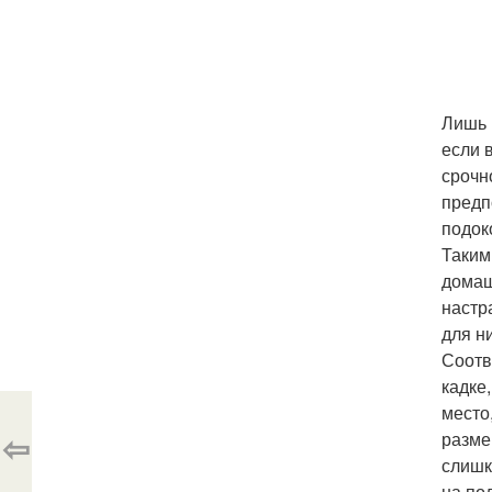
Лишь 
если 
срочн
предп
подок
Таким
домашн
настр
для н
Соотв
кадке
место
⇦
разме
слишк
на пол