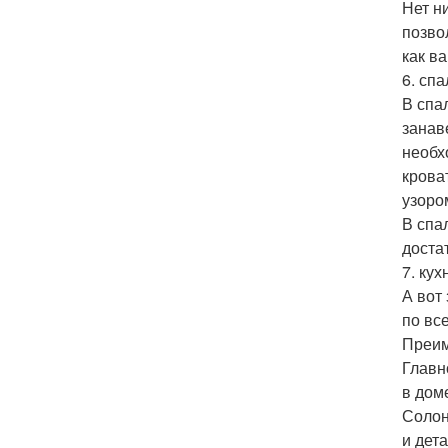
Нет н
позво
как в
6. спа
В спа
занав
необх
крова
узоро
В спа
доста
7. кух
А вот
по вс
Преим
Главн
в дом
Солон
и дет