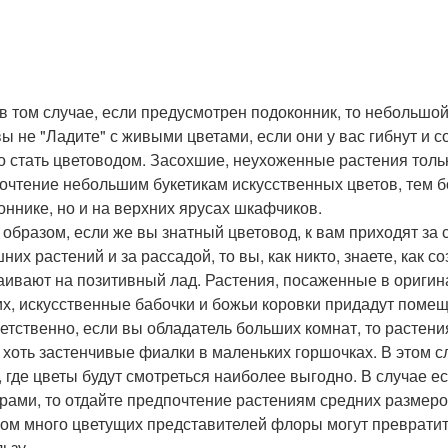
в том случае, если предусмотрен подоконник, то небольшой
вы не "Ладите" с живыми цветами, если они у вас гибнут и с
о стать цветоводом. Засохшие, неухоженные растения тольк
очтение небольшим букетикам искусственных цветов, тем бо
оннике, но и на верхних ярусах шкафчиков.
 образом, если же вы знатный цветовод, к вам приходят з
их растений и за рассадой, то вы, как никто, знаете, как со
аивают на позитивный лад. Растения, посаженные в оригин
их, искусственные бабочки и божьи коровки придадут помещ
етственно, если вы обладатель больших комнат, то растени
, хоть застенчивые фиалки в маленьких горшочках. В этом 
, где цветы будут смотреться наиболее выгодно. В случае 
рами, то отдайте предпочтение растениям средних размеров
ом много цветущих представителей флоры могут превратить
ьзу.