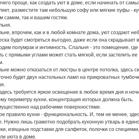
ичего проще, как создать уют в доме, если начинать от сам
ляет, разместите там небольшую софу или мягкие пуфы - куб
ам самим, так и вашим гостям.
льня.
льне, впрочем, как и в любой комнате дома, уют создают не
еска будет смотреться выгодно, даже если она скрадывает в
одим полумрак и интимность. Спальня - это помещение, где
ть с прямыми углами может стать мягкой, если застелить 
м.
льне можно отказаться от люстры в центре потолка, здесь с
точно будет двух настольных ламп на прикроватных тумбочк
ня.
 здесь требуется яркое освещение в любое время дня и ноч
ему периметру кухни, концентрация которых должна быть.
ущественно над рабочими поверхностями.
ое правило кухни - функциональность. И, тем не менее, зд
е. Нужно лишь грамотно подобрать кухонную утварь в един
ки, изящные подставки для салфеток, полочки со специями, 
али уюта в доме.