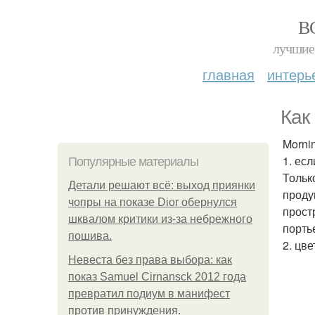
В
лучшие 
главная
интерь
Как
Morni
1. ес
Популярные материалы
Тольк
Детали решают всё: выход приянки
проду
чопры на показе Dior обернулся
прост
шквалом критики из-за небрежного
порть
пошива.
2. цв
Невеста без права выбора: как
показ Samuel Cirnansck 2012 года
превратил подиум в манифест
против принуждения.