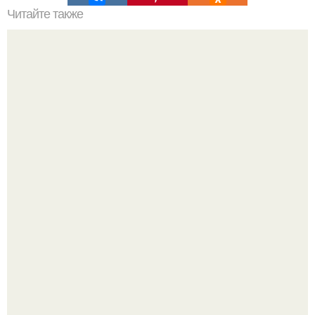
Читайте также
Как правильно красить потолок валиком.
Уютная светлая квартира в лучах солнца.