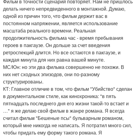
Фильм в точности сценарий повторяет. Нам не пришлось
делать ничего непредвиденного в монтажной. Думаю,
одной из причин того, что фильм держит вас в
постоянном напряжении, является использование
масштаба реального времени. Реальная
продолжительность фильма час - время пребывания
героев в пакгаузе. Он дольше за счет введения
ретроспекций длится. Но все остаются в пакгаузе, и
каждая минута для них равна вашей минуте.
МС/Юн: но эти два фильма совершенно не похожи. В
них нет сходных эпизодов, они по-разному
структурированы.
КТ: Главное отличие в том, что фильм "Убийство" сделан
в документальном стиле, как кинохроника: "в пять
пятнадцать последнего дня его жизни такой-то встает и
…" я же делаю свой фильм в жанре романа. Я всегда
считал фильм "Бешеные псы" бульварным романом,
который мне никогда не написать. Я потратил много сил,
чтобы придать ему форму такого романа. Я