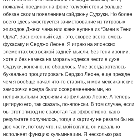
пожалуй, поединок на фоне голубой стены больше
обязан своим появлением сэйдзюну Судзуки. Но более
всего здесь чувствуется заимствование из титровых
эпизодов Джеки чана или юэня вупина из "Змеи в Тени
Орла". Заснеженный сад - это, скорее всего, смесь
фукасаку и Серджо Леоне. Я играю на японских
элементах без всякой задней мысли, без тени иронии,
хотя и без намека на мораль кодекса чести в духе
Судзуки, конечно, не обошлось. Мне всегда хотелось
буквально процитировать Серджо Леоне, еще прежде
чем я вообще начал что-то ставить, и мои мексиканские
заморочки всегда были осовремененными, но
неприкрытыми версиями из фильмов Леоне. А теперь
цитирую его, так сказать, по-японски. В том случае, если
бы этот эпизод не сработал так эффективно, как в
результате получилось, тогда и картину не резали бы на
две части, потому что, на мой взгляд, он идеально
исполняет функцию кульминации. Я несколько раз