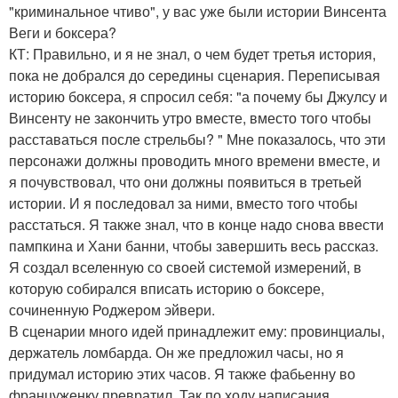
"криминальное чтиво", у вас уже были истории Винсента
Веги и боксера?
КТ: Правильно, и я не знал, о чем будет третья история,
пока не добрался до середины сценария. Переписывая
историю боксера, я спросил себя: "а почему бы Джулсу и
Винсенту не закончить утро вместе, вместо того чтобы
расставаться после стрельбы? " Мне показалось, что эти
персонажи должны проводить много времени вместе, и
я почувствовал, что они должны появиться в третьей
истории. И я последовал за ними, вместо того чтобы
расстаться. Я также знал, что в конце надо снова ввести
пампкина и Хани банни, чтобы завершить весь рассказ.
Я создал вселенную со своей системой измерений, в
которую собирался вписать историю о боксере,
сочиненную Роджером эйвери.
В сценарии много идей принадлежит ему: провинциалы,
держатель ломбарда. Он же предложил часы, но я
придумал историю этих часов. Я также фабьенну во
француженку превратил. Так по ходу написания