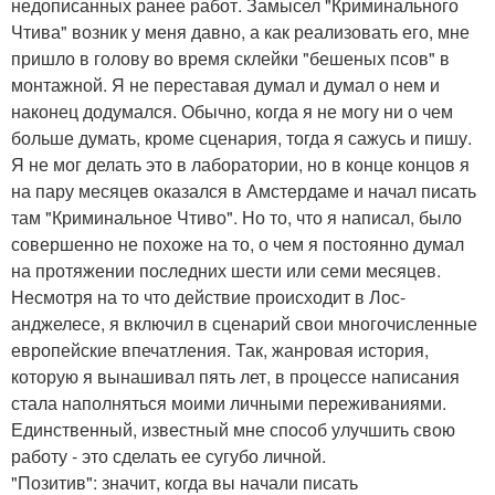
недописанных ранее работ. Замысел "Криминального
Чтива" возник у меня давно, а как реализовать его, мне
пришло в голову во время склейки "бешеных псов" в
монтажной. Я не переставая думал и думал о нем и
наконец додумался. Обычно, когда я не могу ни о чем
больше думать, кроме сценария, тогда я сажусь и пишу.
Я не мог делать это в лаборатории, но в конце концов я
на пару месяцев оказался в Амстердаме и начал писать
там "Криминальное Чтиво". Но то, что я написал, было
совершенно не похоже на то, о чем я постоянно думал
на протяжении последних шести или семи месяцев.
Несмотря на то что действие происходит в Лос-
анджелесе, я включил в сценарий свои многочисленные
европейские впечатления. Так, жанровая история,
которую я вынашивал пять лет, в процессе написания
стала наполняться моими личными переживаниями.
Единственный, известный мне способ улучшить свою
работу - это сделать ее сугубо личной.
"Позитив": значит, когда вы начали писать