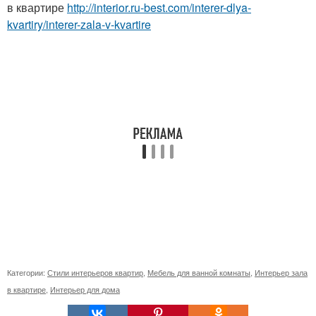
в квартире
http://interior.ru-best.com/interer-dlya-
kvartiry/interer-zala-v-kvartire
Категории:
Стили интерьеров квартир
,
Мебель для ванной комнаты
,
Интерьер зала
в квартире
,
Интерьер для дома