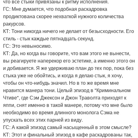
что все стыки привязаны к ритму исполнения.
ГС: Мне думается, что подобная раскадровка
продиктована скорее нехваткой нужного количества
ракурсов.
КТ: Тони никогда ничего не делает от безысходности. Его
стиль - стык каждые пятнадцать секунд.
ГС: Это невыносимо.
КТ: Да, но когда вы говорите, что вам этого не вынести,
вы реагируете наперекор его эстетике, а именно этого он
и добивается. Я же удерживаю план до тех пор, пока без
стыка уже не обойтись, и когда я делаю стык, я хочу,
чтобы он что-нибудь значил. Но в то же время мне
нравится манера тони. Целый эпизод в "Криминальном
Чтиве", где Сэм Джексон и Джон Траволта приходят к
яппи, снят именно в такой манере, потому что мне было
необходимо во время длинного монолога Сэма не
упускать всех этих парней из виду.
ГС: А какой эпизод самый насыщенный в этом смысле?
КТ: Этот и финальный эпизод в кафе раскадрованы так,