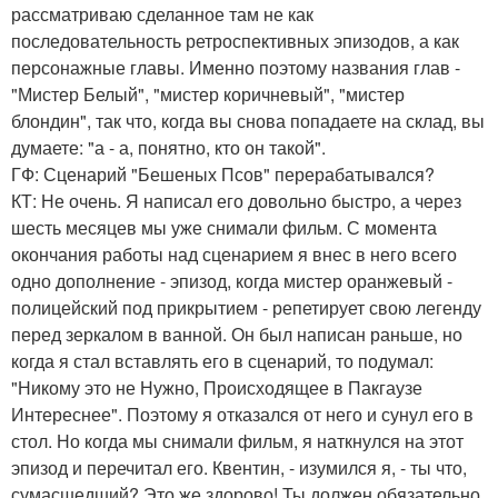
рассматриваю сделанное там не как
последовательность ретроспективных эпизодов, а как
персонажные главы. Именно поэтому названия глав -
"Мистер Белый", "мистер коричневый", "мистер
блондин", так что, когда вы снова попадаете на склад, вы
думаете: "а - а, понятно, кто он такой".
ГФ: Сценарий "Бешеных Псов" перерабатывался?
КТ: Не очень. Я написал его довольно быстро, а через
шесть месяцев мы уже снимали фильм. С момента
окончания работы над сценарием я внес в него всего
одно дополнение - эпизод, когда мистер оранжевый -
полицейский под прикрытием - репетирует свою легенду
перед зеркалом в ванной. Он был написан раньше, но
когда я стал вставлять его в сценарий, то подумал:
"Никому это не Нужно, Происходящее в Пакгаузе
Интереснее". Поэтому я отказался от него и сунул его в
стол. Но когда мы снимали фильм, я наткнулся на этот
эпизод и перечитал его. Квентин, - изумился я, - ты что,
сумасшедший? Это же здорово! Ты должен обязательно