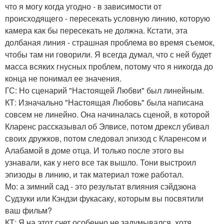
что я могу когда угодно - в зависимости от
происходящего - пересекать условную линию, которую
камера как бы пересекать не должна. Кстати, эта
долбаная линия - страшная проблема во время съемок,
чтобы там ни говорили. Я всегда думал, что с ней будет
масса всяких гнусных проблем, потому что я никогда до
конца не понимал ее значения.
ГС: Но сценарий "Настоящей Любви" был линейным.
КТ: Изначально "Настоящая Любовь" была написана
совсем не линейно. Она начиналась сценой, в которой
Кларенс рассказывал об Элвисе, потом дрексл убивал
своих дружков, потом следовал эпизод с Кларенсом и
Алабамой в доме отца. И только после этого вы
узнавали, как у него все так вышло. Тони выстроил
эпизоды в линию, и так материал тоже работал.
Мо: а зимний сад - это результат влияния сэйдзюна
Судзуки или Кэндзи фукасаку, которым вы посвятили
ваш фильм?
КТ: Я на этот счет особенно не задумывался, хотя,