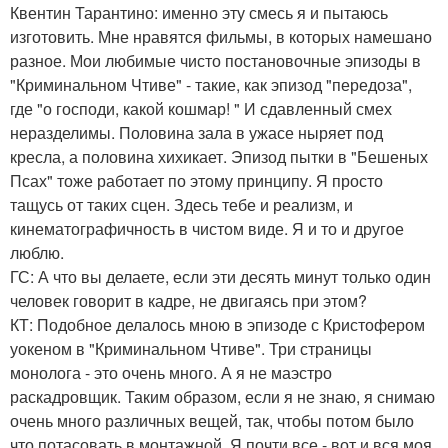
Квентин Тарантино: именно эту смесь я и пытаюсь
изготовить. Мне нравятся фильмы, в которых намешано
разное. Мои любимые чисто постановочные эпизоды в
"Криминальном Чтиве" - такие, как эпизод "передоза",
где "о господи, какой кошмар! " И сдавленный смех
неразделимы. Половина зала в ужасе ныряет под
кресла, а половина хихикает. Эпизод пытки в "Бешеных
Псах" тоже работает по этому принципу. Я просто
тащусь от таких сцен. Здесь тебе и реализм, и
кинематографичность в чистом виде. Я и то и другое
люблю.
ГС: А что вы делаете, если эти десять минут только один
человек говорит в кадре, не двигаясь при этом?
КТ: Подобное делалось мною в эпизоде с Кристофером
уокеном в "Криминальном Чтиве". Три страницы
монолога - это очень много. А я не маэстро
раскадровщик. Таким образом, если я не знаю, я снимаю
очень много различных вещей, так, чтобы потом было
что потасовать в монтажной. Я почти все - вот и вся моя